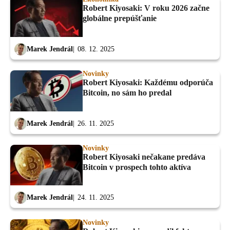
Robert Kiyosaki: V roku 2026 začne
globálne prepúšťanie
Marek Jendrál
08. 12. 2025
Novinky
Robert Kiyosaki: Každému odporúča
Bitcoin, no sám ho predal
Marek Jendrál
26. 11. 2025
Novinky
Robert Kiyosaki nečakane predáva
Bitcoin v prospech tohto aktíva
Marek Jendrál
24. 11. 2025
Novinky