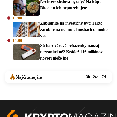
Nechcete sledovať grafy? Na kúpu
Bitcoinu ich nepotrebujete
16:00
Zabudnite na investičný byt: Takto
zarobíte na nehnuteľnostiach omnoho
viac
14:00
Sú hardvérové peňaženky naozaj
nezraniteľné? Krádež 116 miliónov
hovorí niečo iné
Najčítanejšie
3h
24h
7d