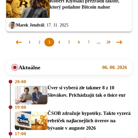
Robert Kiyosaki prezradil faktor,
ktorý potiahne Bitcoin nahor
Marek Jendrál
17. 11. 2025
1
2
3
4
5
6
7
…
20
Predchádzajúca
Nasledujúc
stránka
stránka
Aktuálne
06. 08. 2026
20:00
Úver si vyberá zle takmer 8 z 10
Slovákov. Prichádzajú tak o tisíce eur
19:00
ČSOB zdražuje hypotéky. Takto vyzerá
rebríček najlacnejších úverov na
bývanie v auguste 2026
17:00