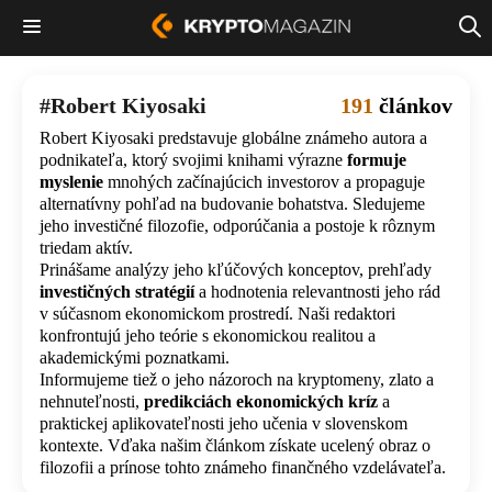
Robert Kiyosaki
191
článkov
Robert Kiyosaki predstavuje globálne známeho autora a
podnikateľa, ktorý svojimi knihami výrazne
formuje
myslenie
mnohých začínajúcich investorov a propaguje
alternatívny pohľad na budovanie bohatstva. Sledujeme
jeho investičné filozofie, odporúčania a postoje k rôznym
triedam aktív.
Prinášame analýzy jeho kľúčových konceptov, prehľady
investičných stratégií
a hodnotenia relevantnosti jeho rád
v súčasnom ekonomickom prostredí. Naši redaktori
konfrontujú jeho teórie s ekonomickou realitou a
akademickými poznatkami.
Informujeme tiež o jeho názoroch na kryptomeny, zlato a
nehnuteľnosti,
predikciách ekonomických kríz
a
praktickej aplikovateľnosti jeho učenia v slovenskom
kontexte. Vďaka našim článkom získate ucelený obraz o
filozofii a prínose tohto známeho finančného vzdelávateľa.