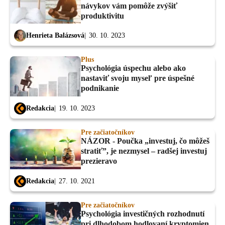
návykov vám pomôže zvýšiť
produktivitu
Henrieta Balázsová
30. 10. 2023
Plus
Psychológia úspechu alebo ako
nastaviť svoju myseľ pre úspešné
podnikanie
Redakcia
19. 10. 2023
Pre začiatočníkov
NÁZOR - Poučka „investuj, čo môžeš
stratiť”, je nezmysel – radšej investuj
prezieravo
Redakcia
27. 10. 2021
Pre začiatočníkov
Psychológia investičných rozhodnutí
pri dlhodobom hodlovaní kryptomien