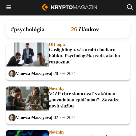
psychológia
26
článkov
Off topic
Gaslighting z vás urobí chodiacu
bábku. Psychologička radí, ako ho
rozpoznať
Vanessa Massayova
20. 09. 2024
Novinky
VšZP chce skoncovať s akútnou
„novodobou epidémiou”. Zavádza
novú službu
Vanessa Massayova
02. 09. 2024
Novinky