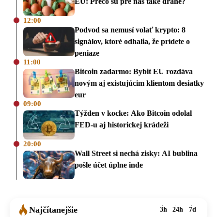
EÚ: Prečo sú pre nás také drahé?
12:00
Podvod sa nemusí volať krypto: 8
signálov, ktoré odhalia, že prídete o
peniaze
11:00
Bitcoin zadarmo: Bybit EU rozdáva
novým aj existujúcim klientom desiatky
eur
09:00
Týžden v kocke: Ako Bitcoin odolal
FED-u aj historickej krádeži
20:00
Wall Street si nechá zisky: AI bublina
pošle účet úplne inde
Najčítanejšie
3h
24h
7d