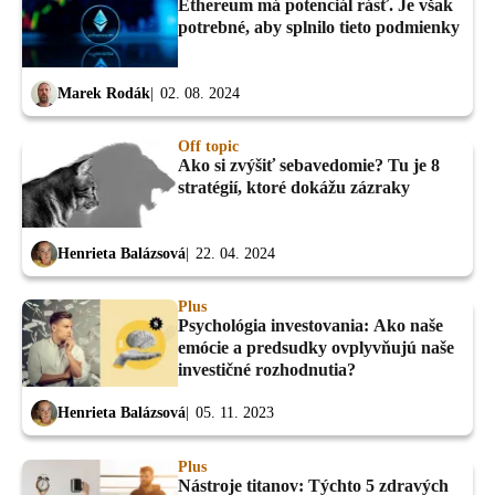
Ethereum má potenciál rásť. Je však
potrebné, aby splnilo tieto podmienky
Marek Rodák
02. 08. 2024
Off topic
Ako si zvýšiť sebavedomie? Tu je 8
stratégií, ktoré dokážu zázraky
Henrieta Balázsová
22. 04. 2024
Plus
Psychológia investovania: Ako naše
emócie a predsudky ovplyvňujú naše
investičné rozhodnutia?
Henrieta Balázsová
05. 11. 2023
Plus
Nástroje titanov: Týchto 5 zdravých