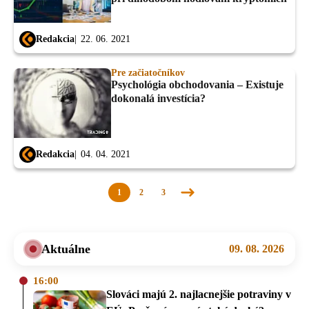
Redakcia
22. 06. 2021
Pre začiatočníkov
Psychológia obchodovania – Existuje
dokonalá investícia?
Redakcia
04. 04. 2021
1
2
3
Nasledujúca
stránka
Aktuálne
09. 08. 2026
16:00
Slováci majú 2. najlacnejšie potraviny v