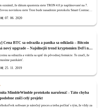
un oznámil, že dátum spustenia siete TRON 4.0 je naplánované na 7.
účovou novinkou siete Tron bude nasadenie protokolu Smart Contract
Protocol, ktorý používa zk-SNARKS.
07. 06. 2020
 H
y] Cena BTC sa odrazila a panika sa odkladá – Bitcoin
á nový upgrade – Najsilnejší trend kryptomien DeFi na
om vzostupe
oinu sa odrazila a vrátila sa späť do pôvodnej formácie. To značí, že
emusíme panikáriť.
25. 11. 2019
 H
y
ita MimbleWimble protokolu narušená! - Táto chyba
podobne zničí celý projekt
éhokoľvek software je náročný proces a treba počítať s tým, že vždy za