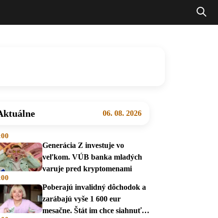
Aktuálne
06. 08. 2026
:00
Generácia Z investuje vo
veľkom. VÚB banka mladých
varuje pred kryptomenami
:00
Poberajú invalidný dôchodok a
zarábajú vyše 1 600 eur
mesačne. Štát im chce siahnuť