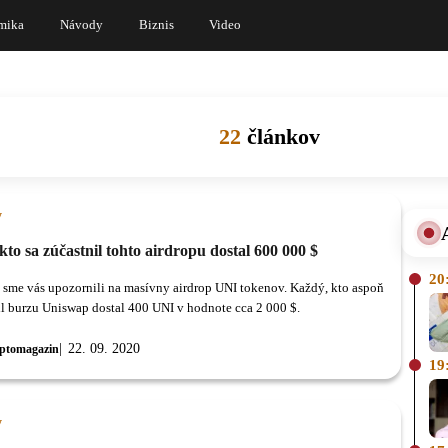
mika
Návody
Biznis
Video
22
článkov
y
to sa zúčastnil tohto airdropu dostal 600 000 $
20
sme vás upozornili na masívny airdrop UNI tokenov. Každý, kto aspoň
il burzu Uniswap dostal 400 UNI v hodnote cca 2 000 $.
22. 09. 2020
ptomagazin
19
y