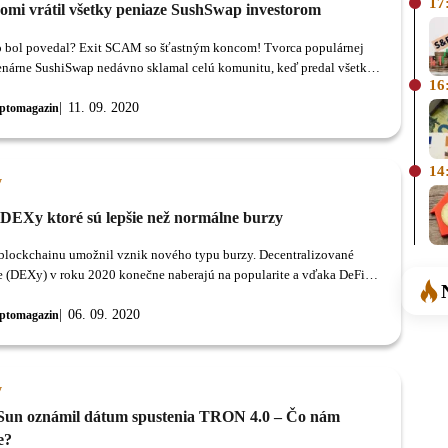
17
omi vrátil všetky peniaze SushSwap investorom
o bol povedal? Exit SCAM so šťastným koncom! Tvorca populárnej
nárne SushiSwap nedávno sklamal celú komunitu, keď predal všetky
16
 tokeny za 13 miliónov dolárov.
11. 09. 2020
ptomagazin
14
y
DEXy ktoré sú lepšie než normálne burzy
blockchainu umožnil vznik nového typu burzy. Decentralizované
 (DEXy) v roku 2020 konečne naberajú na popularite a vďaka DeFi
h dnes používajú desaťtisíce obchodníkov.
06. 09. 2020
ptomagazin
y
 Sun oznámil dátum spustenia TRON 4.0 – Čo nám
e?