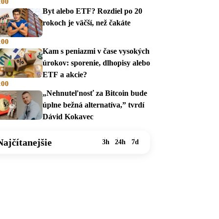
:00
na dávky
Byt alebo ETF? Rozdiel po 20
rokoch je väčší, než čakáte
:00
Kam s peniazmi v čase vysokých
úrokov: sporenie, dlhopisy alebo
ETF a akcie?
:00
„Nehnuteľnosť za Bitcoin bude
úplne bežná alternatíva,” tvrdí
Dávid Kokavec
Najčítanejšie
3h
24h
7d