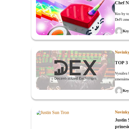
Chef N
Kto by t
DeFi zme
svoje LP
Kry
Novink
TOP 3 
Vynález 
zmenárne
boomu ic
Kry
Novink
Justin
prinesi