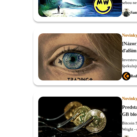
sebou ne
Sam
Novink
[Názor
ďalším
Investov
špekuluj
Red
Novink
Predst
GB blo
Bitcoin 
Wright -