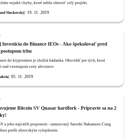
cháte nejaké chyby, ktoré môžu ohroziť celý projekt.
19. 11. 2019
uel Slavkovský
y
] Investícia do Binance IEOs - Ako špekulovať pred
 postupom trhu
anie do kryptomien je zložitá hádanka. Obzvlášť pre tých, ktorí
ú nad vzostupom ceny altcoinov.
05. 11. 2019
akcia
y
avujeme Bitcoin SV Quasar hardfork - Pripravte sa na 2
ky!
SV a jeho najväčší proponent - samozvaný Satoshi Nakamoto Craig
 dnes prešli obrovským vylepšením.