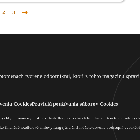
2
3
Nasledujúca
stránka
tomenách tvorené odborníkmi, ktorí z tohto magazínu spravili
venia Cookies
Pravidlá používania súborov Cookies
m rýchlych finančných strát v dôsledku pákového efektu. Na 75 % účtov retailový
o finančné rozdielové zmluvy fungujú, a či si môžete dovoliť podstúpiť vysoké rizi