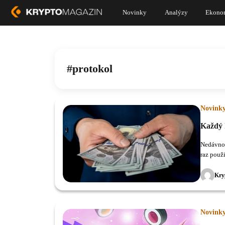
Novinky
Analýzy
Ekono
protokol
Novink
Každý k
Nedávno 
raz použ
Kry
Novink