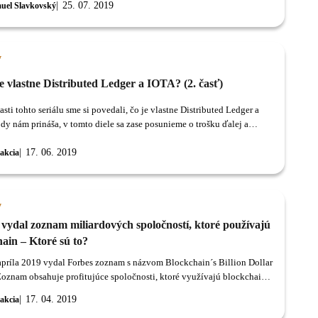
25. 07. 2019
uel Slavkovský
y
e vlastne Distributed Ledger a IOTA? (2. časť)
asti tohto seriálu sme si povedali, čo je vlastne Distributed Ledger a
dy nám prináša, v tomto diele sa zase posunieme o trošku ďalej a
e sa na implementáciu DLT a protokol IOTA.
17. 06. 2019
akcia
y
 vydal zoznam miliardových spoločností, ktoré používajú
ain – Ktoré sú to?
apríla 2019 vydal Forbes zoznam s názvom Blockchain´s Billion Dollar
Zoznam obsahuje profitujúce spoločnosti, ktoré využívajú blockchain
giu.
17. 04. 2019
akcia