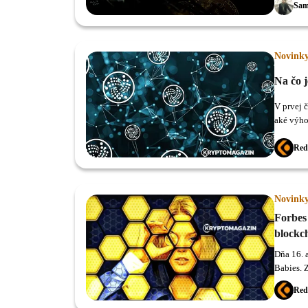
Sam
Novink
Na čo j
V prvej č
aké výho
zameriam
Red
Novink
Forbes
blockch
Dňa 16. 
Babies. 
technoló
Red