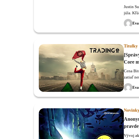
Justin S
júla. Kľ
Privacy 
Eva
Titulky
[Správ
Core m
masívn
Cena Bitc
zatiaľ n
Eva
Novink
Anonym
pravde
Vývoj ak