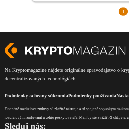
1
Na Kryptomagazine nájdete originálne spravodajstvo o kryp
decentralizovaných technológiách.
Podmienky ochrany súkromia
Podmienky používania
Nasta
Finančné rozdielové zmluvy sú zložité nástroje a sú spojené s vysokým riziko
rozdielovými zmluvami u tohto poskytovateľa. Mali by ste zvážiť, či chápete, ak
Sleduj nás: