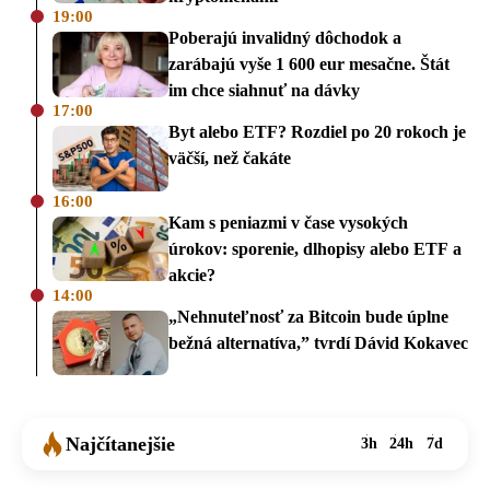
19:00
Poberajú invalidný dôchodok a
zarábajú vyše 1 600 eur mesačne. Štát
im chce siahnuť na dávky
17:00
Byt alebo ETF? Rozdiel po 20 rokoch je
väčší, než čakáte
16:00
Kam s peniazmi v čase vysokých
úrokov: sporenie, dlhopisy alebo ETF a
akcie?
14:00
„Nehnuteľnosť za Bitcoin bude úplne
bežná alternatíva,” tvrdí Dávid Kokavec
Najčítanejšie
3h
24h
7d