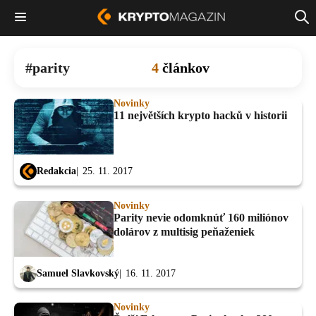
parity
4
článkov
Novinky
11 největších krypto hacků v historii
Redakcia
25. 11. 2017
Novinky
Parity nevie odomknúť 160 miliónov
dolárov z multisig peňaženiek
Samuel Slavkovský
16. 11. 2017
Novinky