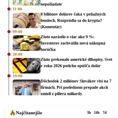
nepožiadate
11:00
8 biliónov dolárov čaká v peňažných
fondoch. Rozprúdia sa do krypta?
(Komentár)
09:00
Zlato narástlo o viac ako 9 %:
Investorov zachvátila nová nákupná
horúčka
20:00
Zlato prekonalo americké dlhopisy. Svet
v roku 2026 potichu opúšťa dolár
19:00
Dôchodok 2 miliónov Slovákov visí na 7
firmách. Pri poslednom prepade akcií
zmizli z piliera miliardy
Najčítanejšie
3h
24h
7d