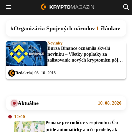
Organizácia Spojených národov
1
článkov
Novinky
Burza Binance oznámila skvelú
novinku – Všetky poplatky za
zalistovanie nových kryptomien pôjdu
na charitu
Redakcia
08. 10. 2018
Aktuálne
10. 08. 2026
12:00
Peniaze pre rodičov v septembri: Čo
príde automaticky a o čo prídete, ak