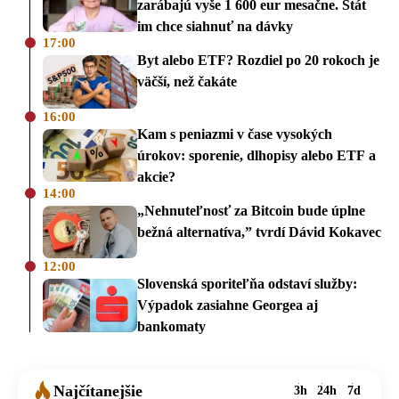
zarábajú vyše 1 600 eur mesačne. Štát
im chce siahnuť na dávky
17:00
Byt alebo ETF? Rozdiel po 20 rokoch je
väčší, než čakáte
16:00
Kam s peniazmi v čase vysokých
úrokov: sporenie, dlhopisy alebo ETF a
akcie?
14:00
„Nehnuteľnosť za Bitcoin bude úplne
bežná alternatíva,” tvrdí Dávid Kokavec
12:00
Slovenská sporiteľňa odstaví služby:
Výpadok zasiahne Georgea aj
bankomaty
Najčítanejšie
3h
24h
7d