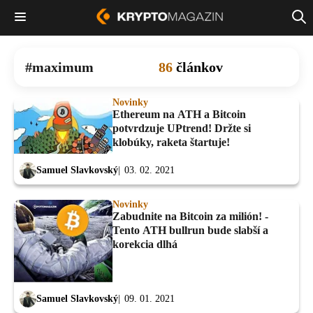
maximum
86
článkov
Novinky
Ethereum na ATH a Bitcoin
potvrdzuje UPtrend! Držte si
klobúky, raketa štartuje!
Samuel Slavkovský
03. 02. 2021
Novinky
Zabudnite na Bitcoin za milión! -
Tento ATH bullrun bude slabší a
korekcia dlhá
Samuel Slavkovský
09. 01. 2021