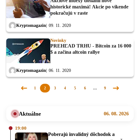
Akciové indexy dosiahli nové
historické maximá! Akcie po víkende
pokračujú v raste
Kryptomagazin
09. 11. 2020
Novinky
PREHĽAD TRHU - Bitcoin za 16 000
$ a začína altcoin rallye
Kryptomagazin
06. 11. 2020
1
2
3
4
5
6
…
9
Predchádzajúca
Nasledujúca
stránka
stránka
Aktuálne
06. 08. 2026
19:00
Poberajú invalidný dôchodok a