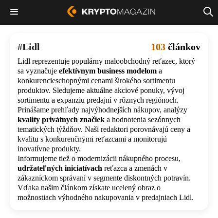
Lidl
103
článkov
Lidl reprezentuje populárny maloobchodný reťazec, ktorý
sa vyznačuje
efektívnym business modelom
a
konkurencieschopnými cenami širokého sortimentu
produktov. Sledujeme aktuálne akciové ponuky, vývoj
sortimentu a expanziu predajní v rôznych regiónoch.
Prinášame prehľady najvýhodnejších nákupov, analýzy
kvality privátnych značiek
a hodnotenia sezónnych
tematických týždňov. Naši redaktori porovnávajú ceny a
kvalitu s konkurenčnými reťazcami a monitorujú
inovatívne produkty.
Informujeme tiež o modernizácii nákupného procesu,
udržateľných iniciatívach
reťazca a zmenách v
zákazníckom správaní v segmente diskontných potravín.
Vďaka našim článkom získate ucelený obraz o
možnostiach výhodného nakupovania v predajniach Lidl.