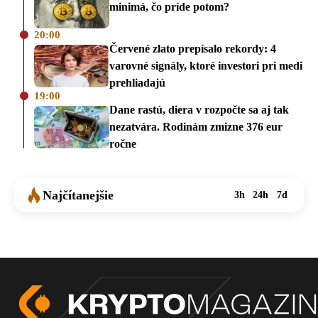
minimá, čo príde potom?
20:00
Červené zlato prepísalo rekordy: 4
varovné signály, ktoré investori pri medi
prehliadajú
19:00
Dane rastú, diera v rozpočte sa aj tak
nezatvára. Rodinám zmizne 376 eur
ročne
Najčítanejšie
3h
24h
7d