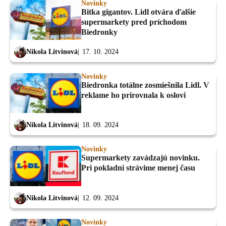
Novinky
Bitka gigantov. Lidl otvára ďalšie
supermarkety pred príchodom
Biedronky
Nikola Litvinová
17. 10. 2024
Novinky
Biedronka totálne zosmiešnila Lidl. V
reklame ho prirovnala k oslovi
Nikola Litvinová
18. 09. 2024
Novinky
Supermarkety zavádzajú novinku.
Pri pokladni strávime menej času
Nikola Litvinová
12. 09. 2024
Novinky