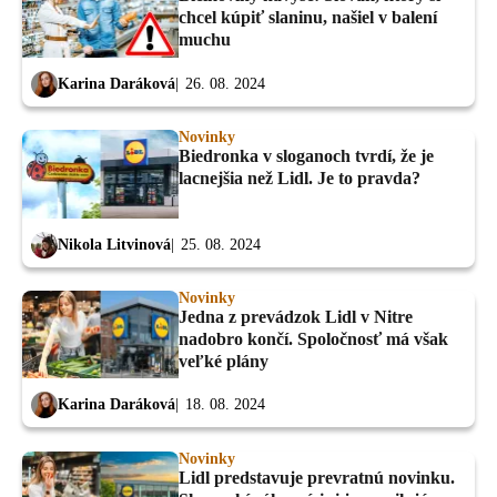
chcel kúpiť slaninu, našiel v balení
muchu
Karina Daráková
26. 08. 2024
Novinky
Biedronka v sloganoch tvrdí, že je
lacnejšia než Lidl. Je to pravda?
Nikola Litvinová
25. 08. 2024
Novinky
Jedna z prevádzok Lidl v Nitre
nadobro končí. Spoločnosť má však
veľké plány
Karina Daráková
18. 08. 2024
Novinky
Lidl predstavuje prevratnú novinku.