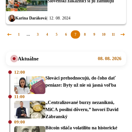
Slovenskí zákazníci si ju zamilujú
Karina Daráková
12. 08. 2024
1
…
3
4
5
6
7
8
9
10
11
Predchádzajúca
Nasle
stránka
strán
Aktuálne
08. 08. 2026
12:00
Slováci prehodnocujú, do čoho dať
peniaze: Byty už nie sú jasná voľba
11:00
„Centralizované burzy nezaniknú,
MiCA posilní dôveru,” hovorí David
Zábranský
09:00
Bitcoin stláča volatilitu na historické