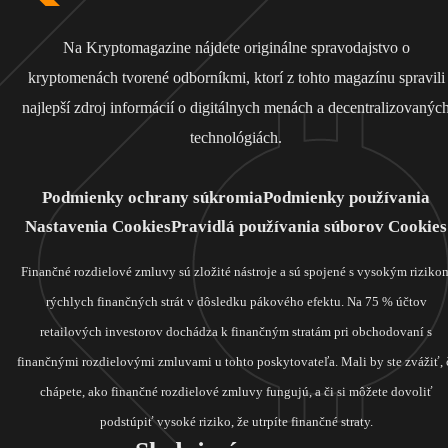
Na Kryptomagazine nájdete originálne spravodajstvo o
kryptomenách tvorené odborníkmi, ktorí z tohto magazínu spravili
najlepší zdroj informácií o digitálnych menách a decentralizovanýc
technológiách.
Podmienky ochrany súkromia
Podmienky používania
Nastavenia Cookies
Pravidlá používania súborov Cookies
Finančné rozdielové zmluvy sú zložité nástroje a sú spojené s vysokým riziko
rýchlych finančných strát v dôsledku pákového efektu. Na 75 % účtov
retailových investorov dochádza k finančným stratám pri obchodovaní s
finančnými rozdielovými zmluvami u tohto poskytovateľa. Mali by ste zvážiť, 
chápete, ako finančné rozdielové zmluvy fungujú, a či si môžete dovoliť
podstúpiť vysoké riziko, že utrpíte finančné straty.