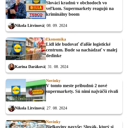
Slováci kradnú v obchodoch vo
veľkom. Supermarkety reagujú na
kriminálny boom
Nikola Litvinová
08. 09. 2024
Ekonomika
Lidl ide budovať ďalšie logistické
centrum. Bude sa nachádzať v malej
dedinke
Karina Daráková
31. 08. 2024
Novinky
V tomto meste pribudnú 2 nové
supermarkety. Sú nimi najväčší rivali
Nikola Litvinová
27. 08. 2024
Novinky
Bielkoviny navyše: Slovák, ktorý si