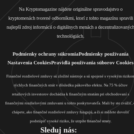
Na Kryptomagazine nájdete originálne spravodajstvo o
kryptomenách tvorené odborníkmi, ktorí z tohto magazínu spravili
najlepší zdroj informácií o digitálnych menách a decentralizovanýc
technológiách.
Podmienky ochrany súkromia
Podmienky používania
Nastavenia Cookies
Pravidlá používania súborov Cookies
Finančné rozdielové zmluvy sú zložité nástroje a sú spojené s vysokým riziko
rýchlych finančných strát v dôsledku pákového efektu. Na 75 % účtov
retailových investorov dochádza k finančným stratám pri obchodovaní s
finančnými rozdielovými zmluvami u tohto poskytovateľa. Mali by ste zvážiť, 
chápete, ako finančné rozdielové zmluvy fungujú, a či si môžete dovoliť
podstúpiť vysoké riziko, že utrpíte finančné straty.
Sleduj nás: