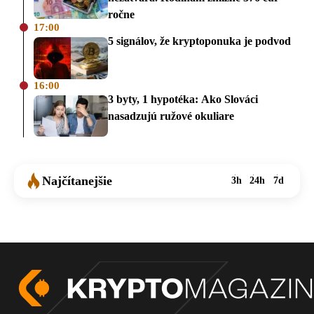
ročne
17:00
5 signálov, že kryptoponuka je podvod
16:00
3 byty, 1 hypotéka: Ako Slováci
nasadzujú ružové okuliare
Najčítanejšie
3h
24h
7d