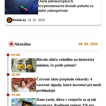
Osem juhokorejských
kryptozmenární dostalo pokutu za
slabé zabezpečenie
Redakcia
24. 01. 2018
Aktuálne
08. 08. 2026
09:00
Bitcoin stláča volatilitu na historické
minimá, čo príde potom?
20:00
Červené zlato prepísalo rekordy: 4
varovné signály, ktoré investori pri medi
prehliadajú
19:00
Dane rastú, diera v rozpočte sa aj tak
nezatvára. Rodinám zmizne 376 eur