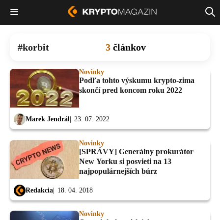
korbit
3
článkov
Novinky
Podľa tohto výskumu krypto-zima
skončí pred koncom roku 2022
Marek Jendrál
23. 07. 2022
Novinky
[SPRÁVY] Generálny prokurátor
New Yorku si posvieti na 13
najpopulárnejších búrz
Redakcia
18. 04. 2018
Novinky