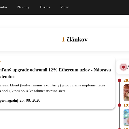
mika
Návody
Biznis
Video
1
článkov
y
ľaný upgrade ochromil 12% Ethereum uzlov - Náprava
eptembri
20
reum klient (kedysi známy ako Parity) je populárna implementácia
 nodu, ktorú používa takmer štvrtina siete.
25. 08. 2020
ptomagazin
19