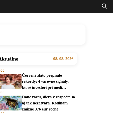
Aktuálne
08. 08. 2026
:00
Červené zlato prepísalo
rekordy: 4 varovné signály,
ktoré investori pri medi
:00
prehliadajú
Dane rastú, diera v rozpočte sa
aj tak nezatvára. Rodinám
zmizne 376 eur ročne