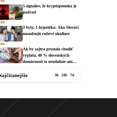
:00
5 signálov, že kryptoponuka je
podvod
:00
3 byty, 1 hypotéka: Ako Slováci
nasadzujú ružové okuliare
:00
Ak by zajtra prestala chodiť
výplata, 40 % slovenských
domácností to neutiahne ani
mesiac
Najčítanejšie
3h
24h
7d