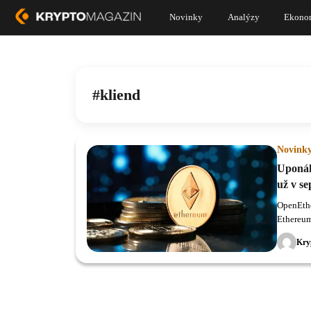
Novinky
Analýzy
Ekono
kliend
Novink
Uponáh
už v s
OpenEthe
Ethereum
Kry