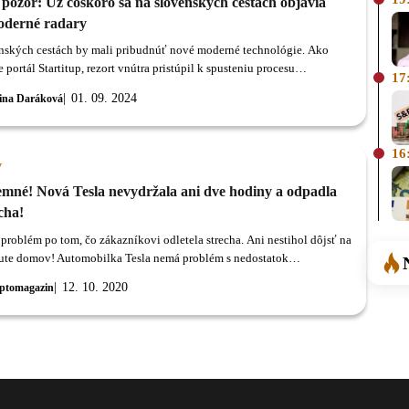
 pozor: Už čoskoro sa na slovenských cestách objavia
oderné radary
nských cestách by mali pribudnúť nové moderné technológie. Ako
 portál Startitup, rezort vnútra pristúpil k spusteniu procesu
17
ania pokročilých cestných kamerových systémov.
01. 09. 2024
ina Daráková
16
y
emné! Nová Tesla nevydržala ani dve hodiny a odpadla
echa!
 problém po tom, čo zákazníkovi odletela strecha. Ani nestihol dôjsť na
te domov! Automobilka Tesla nemá problém s nedostatok
vok.
12. 10. 2020
ptomagazin