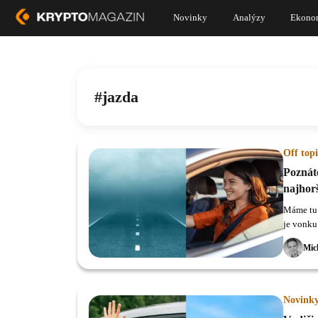
Novinky
Analýzy
Ekono
jazda
Off topi
Poznáte
najhor
Máme tu 
je vonku 
Mic
Novink