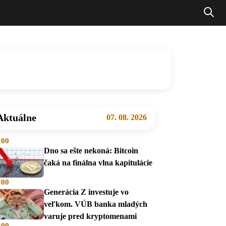
Aktuálne
07. 08. 2026
:00
Dno sa ešte nekoná: Bitcoin
čaká na finálna vlna kapitulácie
:00
Generácia Z investuje vo
veľkom. VÚB banka mladých
varuje pred kryptomenami
:00