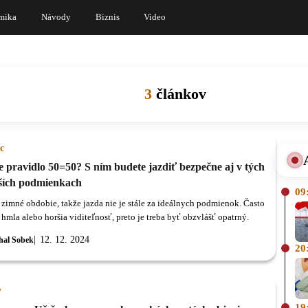
mika
Návody
Biznis
Video
3
článkov
c
 pravidlo 50=50? S ním budete jazdiť bezpečne aj v tých
ších podmienkach
09
zimné obdobie, takže jazda nie je stále za ideálnych podmienok. Často
hmla alebo horšia viditeľnosť, preto je treba byť obzvlášť opatrný.
12. 12. 2024
hal Sobek
20
y
19