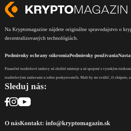
Na Kryptomagazine nájdete originálne spravodajstvo o kryp
decentralizovaných technológiách.
Podmienky ochrany súkromia
Podmienky používania
Nasta
Finančné rozdielové zmluvy sú zložité nástroje a sú spojené s vysokým riziko
rozdielovými zmluvami u tohto poskytovateľa. Mali by ste zvážiť, či chápete, ak
Sleduj nás:
O nás
Kontakt: info@kryptomagazin.sk