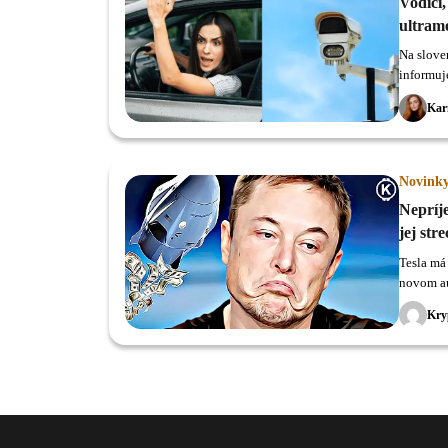
Vodiči,
ultram
Na slove
informuje
obstaráv
Kar
Novink
Nepríj
jej str
Tesla má
novom au
objedná
Kry