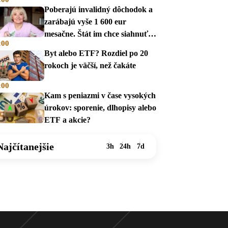
Poberajú invalidný dôchodok a
zarábajú vyše 1 600 eur
mesačne. Štát im chce siahnuť
:00
na dávky
Byt alebo ETF? Rozdiel po 20
rokoch je väčší, než čakáte
:00
Kam s peniazmi v čase vysokých
úrokov: sporenie, dlhopisy alebo
ETF a akcie?
Najčítanejšie
3h
24h
7d