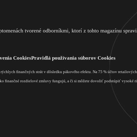
tomenách tvorené odborníkmi, ktorí z tohto magazínu spravili
venia Cookies
Pravidlá používania súborov Cookies
m rýchlych finančných strát v dôsledku pákového efektu. Na 75 % účtov retailový
o finančné rozdielové zmluvy fungujú, a či si môžete dovoliť podstúpiť vysoké rizi