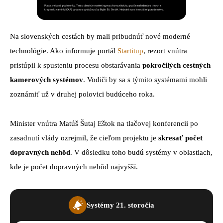
Na slovenských cestách by mali pribudnúť nové moderné
technológie. Ako informuje portál
Startitup
, rezort vnútra
pristúpil k spusteniu procesu obstarávania
pokročilých cestných
kamerových systémov
. Vodiči by sa s týmito systémami mohli
zoznámiť už v druhej polovici budúceho roka.
Minister vnútra Matúš Šutaj Eštok na tlačovej konferencii po
zasadnutí vlády ozrejmil, že cieľom projektu je
skresať počet
dopravných nehôd
. V dôsledku toho budú systémy v oblastiach,
kde je počet dopravných nehôd najvyšší.
Systémy 21. storočia