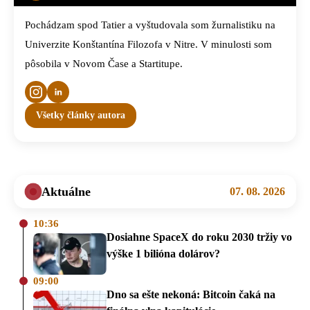
Pochádzam spod Tatier a vyštudovala som žurnalistiku na
Univerzite Konštantína Filozofa v Nitre. V minulosti som
pôsobila v Novom Čase a Startitupe.
Všetky články autora
Aktuálne
07. 08. 2026
10:36
Dosiahne SpaceX do roku 2030 tržiy vo
výške 1 bilióna dolárov?
09:00
Dno sa ešte nekoná: Bitcoin čaká na