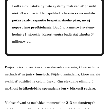
Podľa slov Eštoka by tieto systémy mali vedieť posúdiť
niekoľko situácií. Ide napríklad o
hranie sa na mobile
počas jazdy, zapnutie bezpečnostného pásu, no aj
nepovolené predbiehanie
. Budú to kamerové systémy
hodné 21. storočia. Rezort vnútra budú stáť zhruba 64
miliónov eur.
Projekt však pozostáva aj z úsekového merania, ktoré sa bude
nachádzať
najmä v tuneloch
. Pôjde o zariadenia, ktoré merajú
rýchlosť vozidiel na celom úseku, čím efektívne eliminujú
možnosť
krátkodobého spomalenia len v blízkosti radaru
.
V obstarávaní sa nachádza momentálne
213 stacionárnych