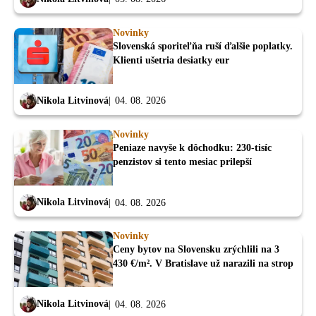
Novinky
Slovenská sporiteľňa ruší ďalšie poplatky.
Klienti ušetria desiatky eur
Nikola Litvinová
04. 08. 2026
Novinky
Peniaze navyše k dôchodku: 230-tisíc
penzistov si tento mesiac prilepší
Nikola Litvinová
04. 08. 2026
Novinky
Ceny bytov na Slovensku zrýchlili na 3
430 €/m². V Bratislave už narazili na strop
Nikola Litvinová
04. 08. 2026