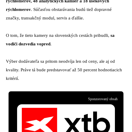
rýchlomerov, 48 analytických kamier a 18 úsekových
rýchlomerov
. Súčasťou obstarávania budú tiež dopravné
značky, transakčný modul, servis a ďalšie.
O tom, že tieto kamery na slovenských cestách pribudli,
sa
vodiči dozvedia vopred
.
Výber dodávateľa sa pritom neodvíja len od ceny, ale aj od
kvality. Práve tá bude predstavovať až 50 percent hodnotiacich
kritérií.
Sponzorovaný obsah