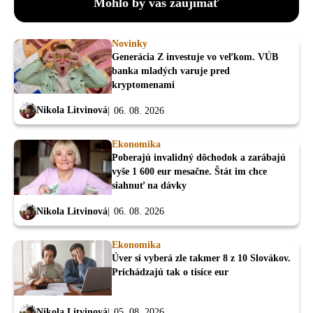
Mohlo by vás zaujímať
Novinky
Generácia Z investuje vo veľkom. VÚB
banka mladých varuje pred
kryptomenami
Nikola Litvinová
06. 08. 2026
Ekonomika
Poberajú invalidný dôchodok a zarábajú
vyše 1 600 eur mesačne. Štát im chce
siahnuť na dávky
Nikola Litvinová
06. 08. 2026
Ekonomika
Úver si vyberá zle takmer 8 z 10 Slovákov.
Prichádzajú tak o tisíce eur
Nikola Litvinová
05. 08. 2026