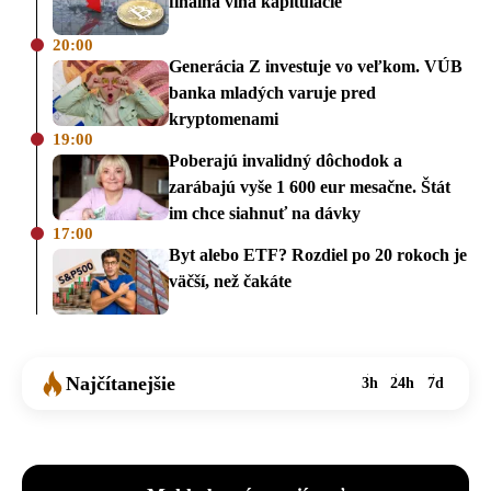
finálna vlna kapitulácie
20:00
Generácia Z investuje vo veľkom. VÚB
banka mladých varuje pred
kryptomenami
19:00
Poberajú invalidný dôchodok a
zarábajú vyše 1 600 eur mesačne. Štát
im chce siahnuť na dávky
17:00
Byt alebo ETF? Rozdiel po 20 rokoch je
väčší, než čakáte
Najčítanejšie
3h
24h
7d