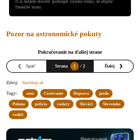
či si môžete dovoliť podstúpiť vysoké riziko, že utrpíte
finančné straty.
Pozor na astronomické pokuty
Pokračovanie na ďalšej strane
Späť
Strana
1
/ 2
Ďalej
Zdroj:
Startitup.sk
Tagy:
autá
Cestovanie
Doprava
jazda
Pokuta
policia
radary
Slováci
Slovensko
vodiči