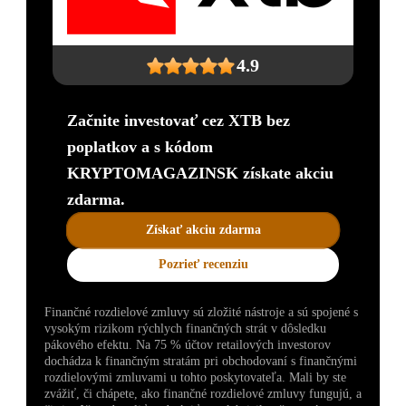
4.9
Začnite investovať cez XTB bez
poplatkov a s kódom
KRYPTOMAGAZINSK získate akciu
zdarma.
Získať akciu zdarma
Pozrieť recenziu
Finančné rozdielové zmluvy sú zložité nástroje a sú spojené s
vysokým rizikom rýchlych finančných strát v dôsledku
pákového efektu. Na 75 % účtov retailových investorov
dochádza k finančným stratám pri obchodovaní s finančnými
rozdielovými zmluvami u tohto poskytovateľa. Mali by ste
zvážiť, či chápete, ako finančné rozdielové zmluvy fungujú, a