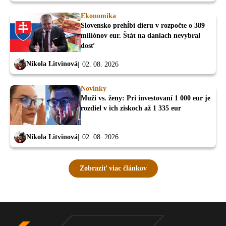
Ekonomika
Slovensko prehĺbi dieru v rozpočte o 389
miliónov eur. Štát na daniach nevybral
dosť
Nikola Litvinová
02. 08. 2026
Novinky
Muži vs. ženy: Pri investovaní 1 000 eur je
rozdiel v ich ziskoch až 1 335 eur
Nikola Litvinová
02. 08. 2026
Zobraziť viac článkov