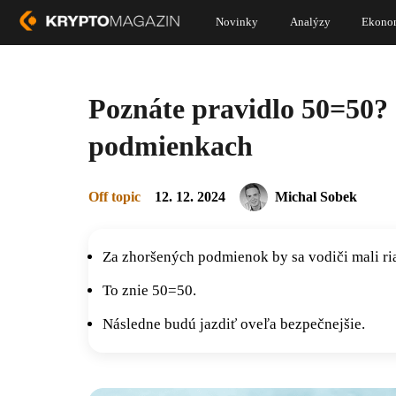
Novinky
Analýzy
Ekono
Poznáte pravidlo 50=50? 
podmienkach
Off topic
12. 12. 2024
Michal Sobek
Za zhoršených podmienok by sa vodiči mali r
To znie 50=50.
Následne budú jazdiť oveľa bezpečnejšie.