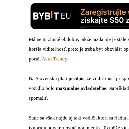
Máme tu zimné obdobie, takže jazda nie je stále
horšia viditeľnosť, preto je treba byť obzvlášť 
portál
Auto Trendy
.
Na Slovensku platí
predpis
, že vodič musí prisp
vozidlo bolo
maximálne ovládateľné
. Napríkla
spomaliť.
Stále sa však nájdu aj takí vodiči, ktorí sa riadi
ignorujú poveternostné podmienky. To môže vies