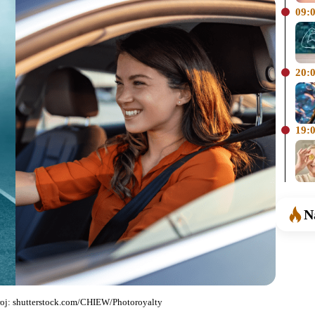
09:
20:
19:
N
roj: shutterstock.com/CHIEW/Photoroyalty