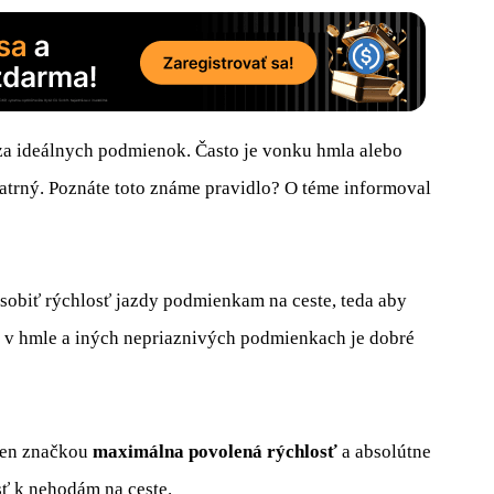
 za ideálnych podmienok. Často je vonku hmla alebo
opatrný. Poznáte toto známe pravidlo? O téme informoval
ôsobiť rýchlosť jazdy podmienkam na ceste, teda aby
d v hmle a iných nepriaznivých podmienkach je dobré
a len značkou
maximálna povolená rýchlosť
a absolútne
ť k nehodám na ceste.