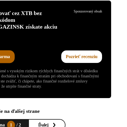
Sponzorovaný obsah
tovať cez XTB bez
 kódom
INSK získate akciu
darma
Pozrieť recenziu
ojené s vysokým rizikom rýchlych finančných strát v dôsledku
v dochádza k finančným stratám pri obchodovaní s finančnými
te zvážiť, či chápete, ako finančné rozdielové zmluvy
že utrpíte finančné straty.
e na ďalšej strane
ana
1
/ 2
Ďalej