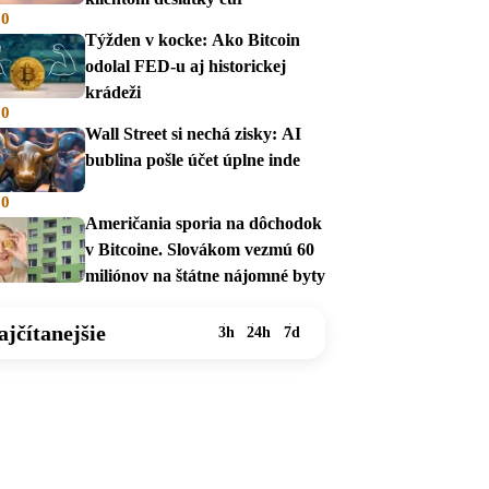
00
Týžden v kocke: Ako Bitcoin
odolal FED-u aj historickej
krádeži
00
Wall Street si nechá zisky: AI
bublina pošle účet úplne inde
00
Američania sporia na dôchodok
v Bitcoine. Slovákom vezmú 60
miliónov na štátne nájomné byty
ajčítanejšie
3h
24h
7d