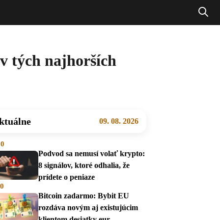
v tých najhorších
ktuálne
09. 08. 2026
00
Podvod sa nemusí volať krypto:
8 signálov, ktoré odhalia, že
prídete o peniaze
00
Bitcoin zadarmo: Bybit EU
rozdáva novým aj existujúcim
klientom desiatky eur