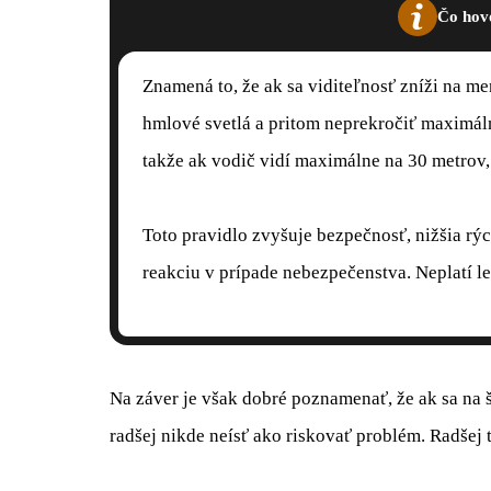
Čo hov
Znamená to, že ak sa viditeľnosť zníži na m
hmlové svetlá a pritom neprekročiť maximáln
takže ak vodič vidí maximálne na 30 metrov,
Toto pravidlo zvyšuje bezpečnosť, nižšia rý
reakciu v prípade nebezpečenstva. Neplatí len
Na záver je však dobré poznamenať, že ak sa na š
radšej nikde neísť ako riskovať problém. Radšej