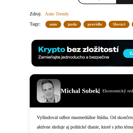
Zdroj:
Auto Trendy
Tagy:
auto
jazda
pravidlo
Slováci
Michal Sobek
Ekonomický red
Vyštudoval odbor masmediálne štúdia. Od skončenia
aktívne sleduje aj politické dianie, ktoré s jeho tém