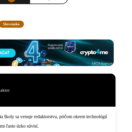
Slovensko
aktor
 školy sa venuje redaktorstvu, pričom okrem technológií
ami často úzko súvisí.