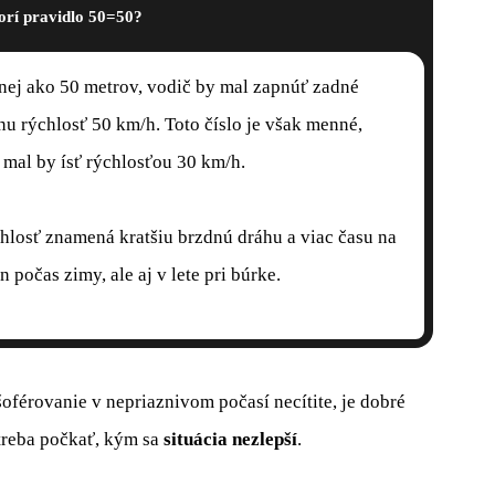
orí pravidlo 50=50?
enej ako 50 metrov, vodič by mal zapnúť zadné
u rýchlosť 50 km/h. Toto číslo je však menné,
 mal by ísť rýchlosťou 30 km/h.
chlosť znamená kratšiu brzdnú dráhu a viac času na
 počas zimy, ale aj v lete pri búrke.
oférovanie v nepriaznivom počasí necítite, je dobré
 treba počkať, kým sa
situácia nezlepší
.