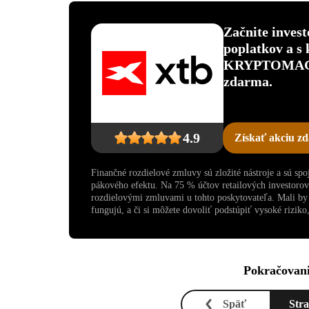
Začnite inves
poplatkov a s
KRYPTOMAGAZ
zdarma.
4.9
Získať akciu z
Finančné rozdielové zmluvy sú zložité nástroje a sú sp
pákového efektu. Na 75 % účtov retailových investoro
rozdielovými zmluvami u tohto poskytovateľa. Mali by s
fungujú, a či si môžete dovoliť podstúpiť vysoké riziko, 
Pokračovani
Späť
Str