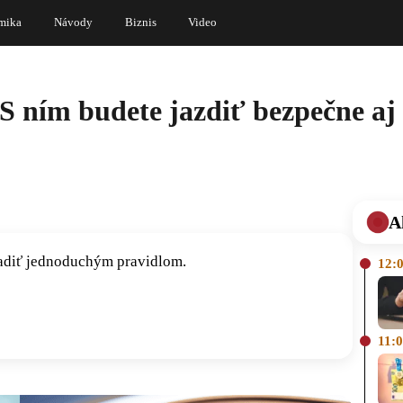
mika
Návody
Biznis
Video
S ním budete jazdiť bezpečne aj 
A
iadiť jednoduchým pravidlom.
12:
11: