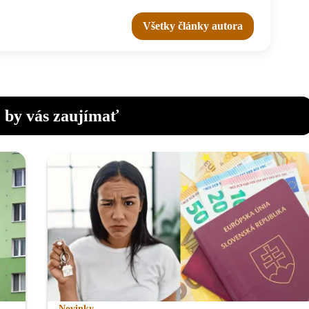
Všetky články autora
 by vás zaujímať
Novinky