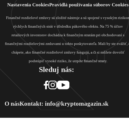
Nastavenia Cookies
Pravidlá používania súborov Cookies
Finančné rozdielové zmluvy sú zložité nástroje a sú spojené s vysokým riziko
rýchlych finančných strát v dôsledku pákového efektu. Na 75 % účtov
retailových investorov dochádza k finančným stratám pri obchodovaní s
finančnými rozdielovými zmluvami u tohto poskytovateľa. Mali by ste zvážiť, 
chápete, ako finančné rozdielové zmluvy fungujú, a či si môžete dovoliť
podstúpiť vysoké riziko, že utrpíte finančné straty.
Sleduj nás:
O nás
Kontakt: info@kryptomagazin.sk