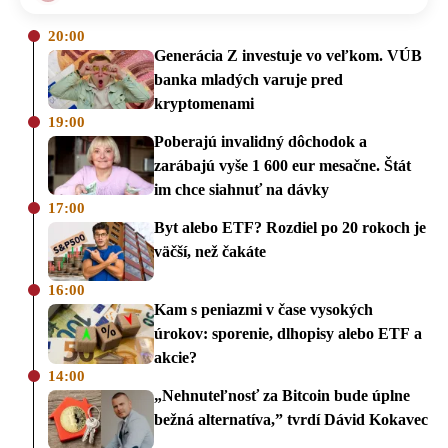
20:00
Generácia Z investuje vo veľkom. VÚB
banka mladých varuje pred
kryptomenami
19:00
Poberajú invalidný dôchodok a
zarábajú vyše 1 600 eur mesačne. Štát
im chce siahnuť na dávky
17:00
Byt alebo ETF? Rozdiel po 20 rokoch je
väčší, než čakáte
16:00
Kam s peniazmi v čase vysokých
úrokov: sporenie, dlhopisy alebo ETF a
akcie?
14:00
„Nehnuteľnosť za Bitcoin bude úplne
bežná alternatíva,” tvrdí Dávid Kokavec