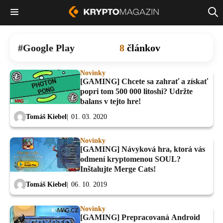
Google Play
8
článkov
Novinky
[GAMING] Chcete sa zahrať a získať
popri tom 500 000 litoshi? Udržte
balans v tejto hre!
Tomáš Kiebel
01. 03. 2020
Novinky
[GAMING] Návyková hra, ktorá vás
odmení kryptomenou SOUL?
Inštalujte Merge Cats!
Tomáš Kiebel
06. 10. 2019
Novinky
[GAMING] Prepracovaná Android