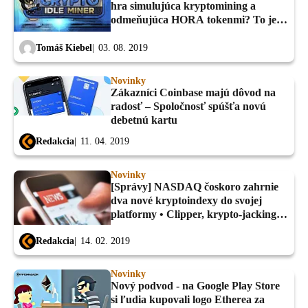
hra simulujúca kryptomining a
odmeňujúca HORA tokenmi? To je
Crypto Idle Miner!
Tomáš Kiebel
03. 08. 2019
Novinky
Zákazníci Coinbase majú dôvod na
radosť – Spoločnosť spúšťa novú
debetnú kartu
Redakcia
11. 04. 2019
Novinky
[Správy] NASDAQ čoskoro zahrnie
dva nové kryptoindexy do svojej
platformy • Clipper, krypto-jacking
malvér, bol identifikovaný na Google
Play...
Redakcia
14. 02. 2019
Novinky
Nový podvod - na Google Play Store
si ľudia kupovali logo Etherea za