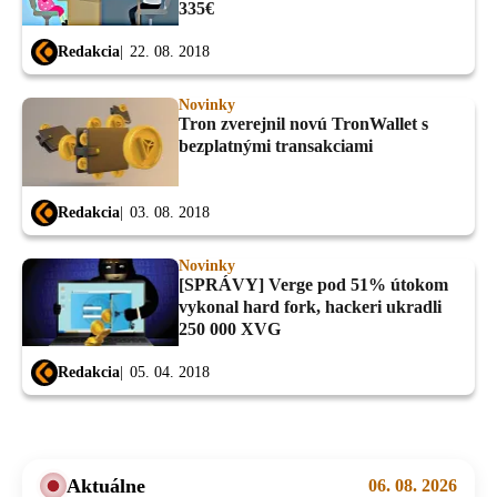
335€
Redakcia
22. 08. 2018
Novinky
Tron zverejnil novú TronWallet s
bezplatnými transakciami
Redakcia
03. 08. 2018
Novinky
[SPRÁVY] Verge pod 51% útokom
vykonal hard fork, hackeri ukradli
250 000 XVG
Redakcia
05. 04. 2018
Aktuálne
06. 08. 2026