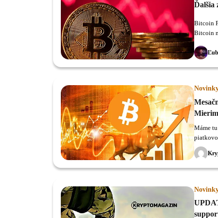
Ďalšia 
Bitcoin P
Bitcoin 
Ľub
Novink
Mesačný
Mieri
Máme tu 
piatkovo
50 000 do
Kry
Novink
UPDATE
suppor