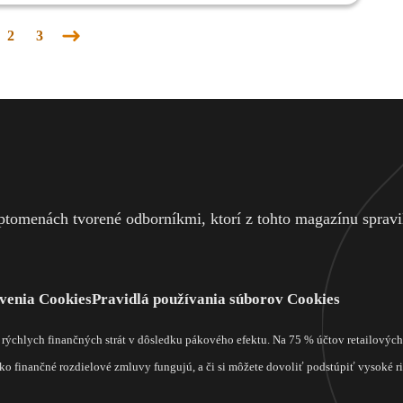
2
3
Nasledujúca
stránka
tomenách tvorené odborníkmi, ktorí z tohto magazínu spravili
venia Cookies
Pravidlá používania súborov Cookies
m rýchlych finančných strát v dôsledku pákového efektu. Na 75 % účtov retailový
o finančné rozdielové zmluvy fungujú, a či si môžete dovoliť podstúpiť vysoké rizi