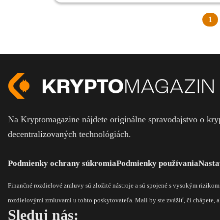
1
Na Kryptomagazine nájdete originálne spravodajstvo o kryp
decentralizovaných technológiách.
Podmienky ochrany súkromia
Podmienky používania
Nasta
Finančné rozdielové zmluvy sú zložité nástroje a sú spojené s vysokým riziko
rozdielovými zmluvami u tohto poskytovateľa. Mali by ste zvážiť, či chápete, ak
Sleduj nás: