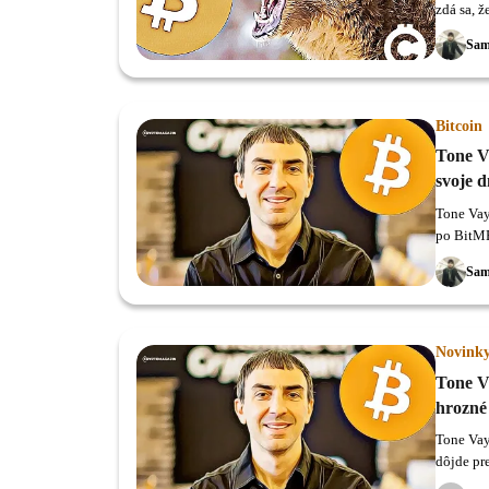
zdá sa, 
Sam
Bitcoin
Tone V
svoje 
Tone Vay
po BitME
horšie.
Sam
Novink
Tone V
hrozné
Tone Vays
dôjde pr