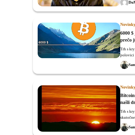
Du
Novink
6000 $ 
prečo 
Trh s kr
polovici
však zač
Sam
krypto.
Novink
Bitcoin
našli d
Trh s kr
skutočne
Sam