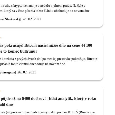
 na trhu s kryptomenami je v nedeľu v plnom prúde. Na čele s
m, ktorý sa v čase písania tohto článku obchoduje na novom dne.
28. 02. 2021
uel Slavkovský
y
a pokračuje! Bitcoin našiel nižšie dno na cene 44 100
e to koniec bullrunu?
že korekcia z prvých dvoch dní po menšej prestávke pokračuje. Bitcoin
e písania tohto článku obchoduje na novom dne.
26. 02. 2021
ptomagazin
y
 pôjde až na 6400 dolárov! - hlási analytik, ktorý v roku
afil dno
dnes (ne)prekvapil predhalvingovým dumpom na 8110 $ (Binance) a