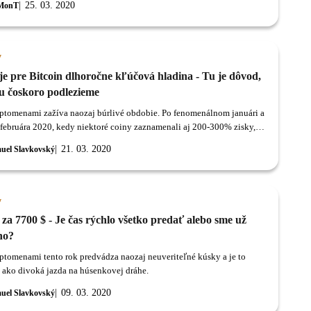
25. 03. 2020
MonT
y
je pre Bitcoin dlhoročne kľúčová hladina - Tu je dôvod,
ju čoskoro podlezieme
yptomenami zažíva naozaj búrlivé obdobie. Po fenomenálnom januári a
 februára 2020, kedy niektoré coiny zaznamenali aj 200-300% zisky,
ali padať akciové trhy po celom svete a panika bohužiaľ zasiahla aj
21. 03. 2020
uel Slavkovský
y
 za 7700 $ - Je čas rýchlo všetko predať alebo sme už
no?
yptomenami tento rok predvádza naozaj neuveriteľné kúsky a je to
 ako divoká jazda na húsenkovej dráhe.
09. 03. 2020
uel Slavkovský