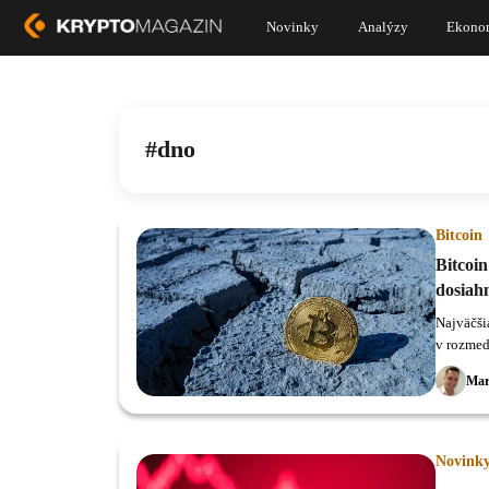
Novinky
Analýzy
Ekono
dno
Bitcoin
Bitcoin
dosiah
Najväčši
v rozmed
úrovni 2
Mar
Novink