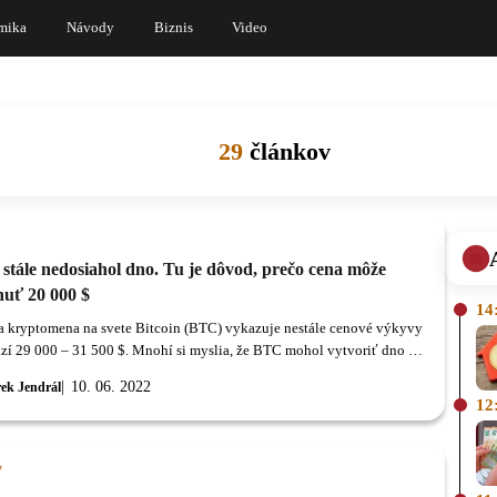
mika
Návody
Biznis
Video
29
článkov
 stále nedosiahol dno. Tu je dôvod, prečo cena môže
nuť 20 000 $
14
a kryptomena na svete Bitcoin (BTC) vykazuje nestále cenové výkyvy
zí 29 000 – 31 500 $. Mnohí si myslia, že BTC mohol vytvoriť dno na
9 000 $, no nemusí to tak byť.
10. 06. 2022
ek Jendrál
12
y