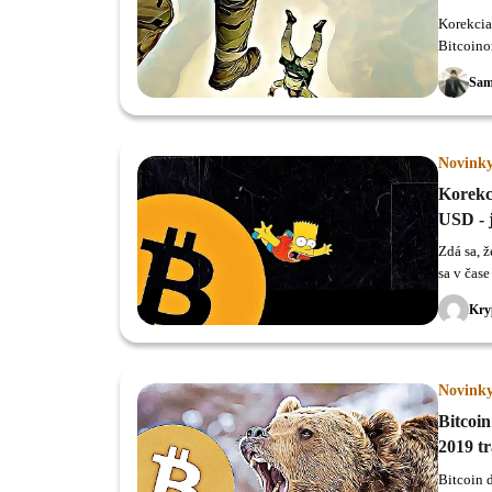
Korekcia
Bitcoino
Sam
Novink
Korekci
USD - j
Zdá sa, 
sa v čas
Kry
Novink
Bitcoin
2019 tr
Bitcoin 