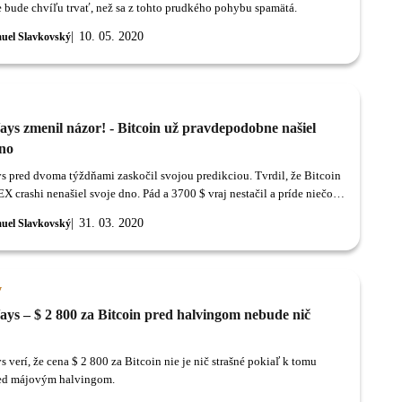
že bude chvíľu trvať, než sa z tohto prudkého pohybu spamätá.
10. 05. 2020
uel Slavkovský
ays zmenil názor! - Bitcoin už pravdepodobne našiel
dno
s pred dvoma týždňami zaskočil svojou predikciou. Tvrdil, že Bitcoin
X crashi nenašiel svoje dno. Pád a 3700 $ vraj nestačil a príde niečo
31. 03. 2020
uel Slavkovský
y
ays – $ 2 800 za Bitcoin pred halvingom nebude nič
 verí, že cena $ 2 800 za Bitcoin nie je nič strašné pokiaľ k tomu
ed májovým halvingom.