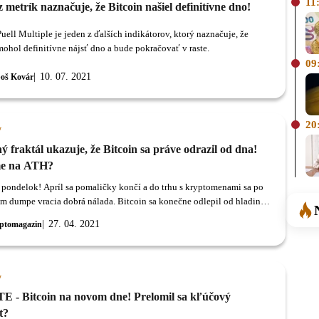
11
z metrík naznačuje, že Bitcoin našiel definitívne dno!
uell Multiple je jeden z ďalších indikátorov, ktorý naznačuje, že
mohol definitívne nájsť dno a bude pokračovať v raste.
09
10. 07. 2021
oš Kovár
20
y
 fraktál ukazuje, že Bitcoin sa práve odrazil od dna!
me na ATH?
pondelok! Apríl sa pomaličky končí a do trhu s kryptomenami sa po
m dumpe vracia dobrá nálada. Bitcoin sa konečne odlepil od hladiny
lárov a vydal sa otestoval najbližší support.
27. 04. 2021
ptomagazin
y
 - Bitcoin na novom dne! Prelomil sa kľúčový
t?