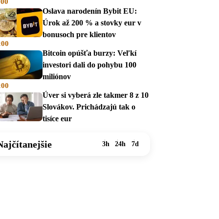
:00
Oslava narodenín Bybit EU:
Úrok až 200 % a stovky eur v
bonusoch pre klientov
:00
Bitcoin opúšťa burzy: Veľkí
investori dali do pohybu 100
miliónov
:00
Úver si vyberá zle takmer 8 z 10
Slovákov. Prichádzajú tak o
tisíce eur
Najčítanejšie
3h
24h
7d