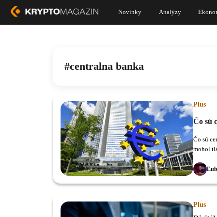
Novinky
Analýzy
Ekono
centralna banka
Plus
Čo sú 
Čo sú ce
mohol tla
Ľub
Plus