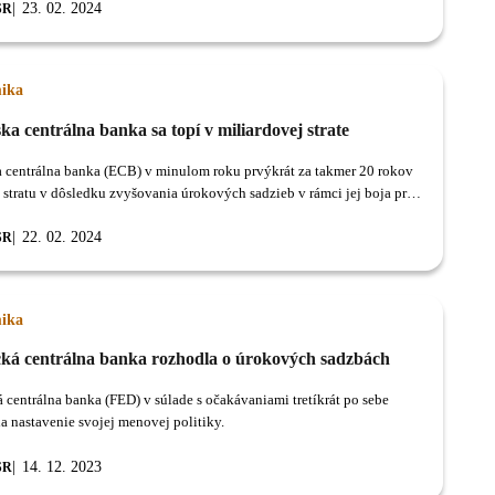
23. 02. 2024
SR
ika
a centrálna banka sa topí v miliardovej strate
 centrálna banka (ECB) v minulom roku prvýkrát za takmer 20 rokov
 stratu v dôsledku zvyšovania úrokových sadzieb v rámci jej boja proti
nflácii.
22. 02. 2024
SR
ika
ká centrálna banka rozhodla o úrokových sadzbách
 centrálna banka (FED) v súlade s očakávaniami tretíkrát po sebe
a nastavenie svojej menovej politiky.
14. 12. 2023
SR