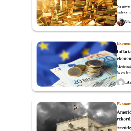
Na nové 
indexy na
2 450 do
Nik
Ekonom
Infláci
ekonó
Medziroč
% vo feb
2 %.
TA
Ekonom
Americ
rekordn
Americký