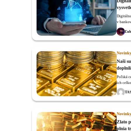
Digitá
vysvetl
Digitáln
v bankov
svete.
Ľub
Novink
Naši s
doplnil
Poľská c
ich celk
hodnote 
TA
Novink
Zlato 
plnia t