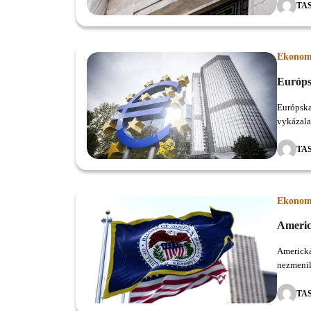
TA
Ekonom
Európsk
Európska
vykázala
vysokej i
TA
Ekonom
Americ
Americká
nezmenil
TA