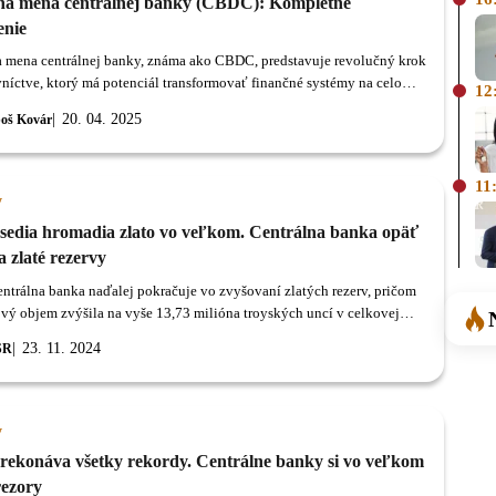
lna mena centrálnej banky (CBDC): Kompletné
enie
a mena centrálnej banky, známa ako CBDC, predstavuje revolučný krok
níctve, ktorý má potenciál transformovať finančné systémy na celom
12
20. 04. 2025
oš Kovár
11
y
usedia hromadia zlato vo veľkom. Centrálna banka opäť
a zlaté rezervy
entrálna banka naďalej pokračuje vo zvyšovaní zlatých rezerv, pričom
ový objem zvýšila na vyše 13,73 milióna troyských uncí v celkovej
takmer 153 miliárd zlotých.
23. 11. 2024
SR
y
prekonáva všetky rekordy. Centrálne banky si vo veľkom
rezory