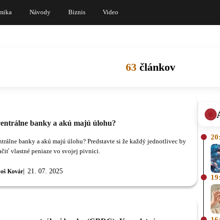
mika
Návody
Biznis
Video
63
článkov
centrálne banky a akú majú úlohu?
20
ntrálne banky a akú majú úlohu? Predstavte si že každý jednotlivec by
čiť vlastné peniaze vo svojej pivnici.
21. 07. 2025
oš Kovár
19
16