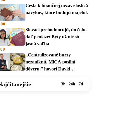
Cesta k finančnej nezávislosti: 5
návykov, ktoré budujú majetok
:00
Slováci prehodnocujú, do čoho
dať peniaze: Byty už nie sú
jasná voľba
:00
„Centralizované burzy
nezaniknú, MiCA posilní
dôveru,” hovorí David
Zábranský
Najčítanejšie
3h
24h
7d