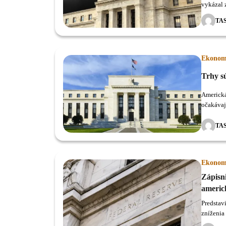
vykázal 
zisku 58
TA
Ekonom
Trhy s
Americká
očakávaj
na nezme
TA
Ekonom
Zápisni
americ
Predstavi
zníženia