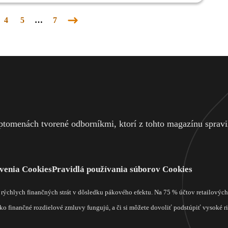
4
5
…
7
Nasledujúca
stránka
tomenách tvorené odborníkmi, ktorí z tohto magazínu spravili
venia Cookies
Pravidlá používania súborov Cookies
m rýchlych finančných strát v dôsledku pákového efektu. Na 75 % účtov retailový
o finančné rozdielové zmluvy fungujú, a či si môžete dovoliť podstúpiť vysoké rizi