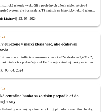
historické rekordy vyskočili v posledných dňoch nielen akciové
prieč svetom, ale i cena zlata. Tá vzrástla na historický rekord takmer
lárov za trójsku uncu.
23. 05. 2024
ola Litvinová
ika
a v eurozóne v marci klesla viac, ako očakávali
movia
né tempo rastu inflácie v eurozóne v marci 2024 kleslo na 2,4 % z 2,6
ruári. Stále však prekračuje cieľ Európskej centrálnej banky na úrovni
03. 04. 2024
SR
ika
ká centrálna banka sa zo zisku prepadla až do
ej straty
 Federálny rezervný systém (Fed), ktorý plní úlohu centrálnej banky,