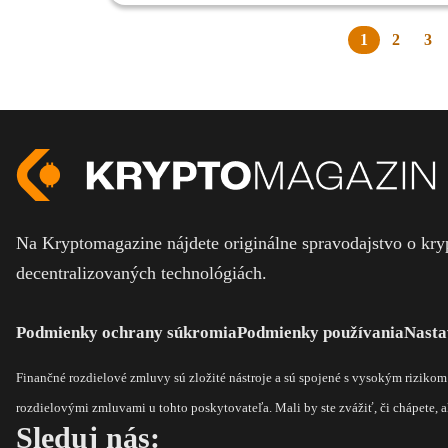
1
2
3
Na Kryptomagazine nájdete originálne spravodajstvo o kryp
decentralizovaných technológiách.
Podmienky ochrany súkromia
Podmienky používania
Nasta
Finančné rozdielové zmluvy sú zložité nástroje a sú spojené s vysokým riziko
rozdielovými zmluvami u tohto poskytovateľa. Mali by ste zvážiť, či chápete, ak
Sleduj nás: