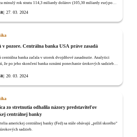
za minulý rok stratu 114,3 miliardy dolárov (105,30 miliardy eur) po
,8 miliardy dolárov v roku 2022.
27. 03. 2024
SR
ika
ú v pozore. Centrálna banka USA práve zasadá
 centrálna banka začala v utorok dvojdňové zasadnutie. Analytici
ú, že po jeho skončení banka oznámi ponechanie úrokových sadzieb
nenej úrovni.
20. 03. 2024
SR
ika
ca zo stretnutia odhalila názory predstaviteľov
kej centrálnej banky
telia americkej centrálnej banky (Fed) sa stále obávajú „príliš skorého“
 úrokových sadzieb.