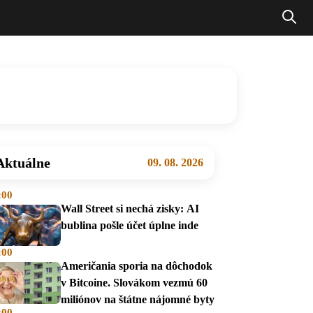
Aktuálne
09. 08. 2026
:00
Wall Street si nechá zisky: AI
bublina pošle účet úplne inde
:00
Američania sporia na dôchodok
v Bitcoine. Slovákom vezmú 60
miliónov na štátne nájomné byty
:00