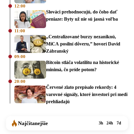
12:00
Slováci prehodnocujú, do čoho dať
peniaze: Byty už nie sú jasná voľba
11:00
„Centralizované burzy nezaniknú,
MiCA posilní dôveru,” hovorí David
Zábranský
09:00
Bitcoin stláča volatilitu na historické
minimá, čo príde potom?
20:00
Červené zlato prepísalo rekordy: 4
varovné signály, ktoré investori pri medi
prehliadajú
Najčítanejšie
3h
24h
7d