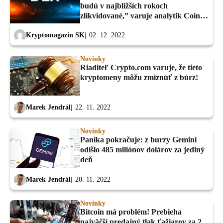
budú v najbližších rokoch
zlikvidované,” varuje analytik Coin
Bureau
Kryptomagazin SK
02. 12. 2022
Novinky
Riaditeľ Crypto.com varuje, že tieto
kryptomeny môžu zmiznúť z búrz!
Marek Jendrál
22. 11. 2022
Novinky
Panika pokračuje: z burzy Gemini
odišlo 485 miliónov dolárov za jediný
deň
Marek Jendrál
20. 11. 2022
Novinky
Bitcoin má problém! Prebieha
najväčší predajný tlak ťažiarov za 2