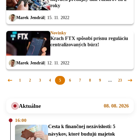
roky
Marek Jendrál
15. 11. 2022
Novinky
Krach FTX spôsobí prísnu reguláciu
centralizovaných búrz!
Marek Jendrál
12. 11. 2022
1
2
3
4
5
6
7
8
9
…
23
Predchádzajúca
Nasle
stránka
strán
Aktuálne
08. 08. 2026
16:00
Cesta k finančnej nezávislosti: 5
návykov, ktoré budujú majetok