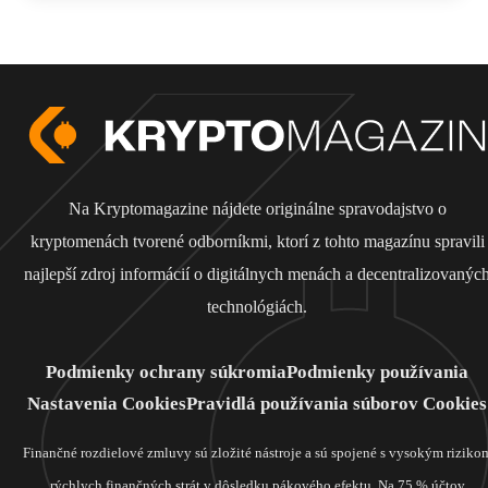
Na Kryptomagazine nájdete originálne spravodajstvo o
kryptomenách tvorené odborníkmi, ktorí z tohto magazínu spravili
najlepší zdroj informácií o digitálnych menách a decentralizovanýc
technológiách.
Podmienky ochrany súkromia
Podmienky používania
Nastavenia Cookies
Pravidlá používania súborov Cookies
Finančné rozdielové zmluvy sú zložité nástroje a sú spojené s vysokým riziko
rýchlych finančných strát v dôsledku pákového efektu. Na 75 % účtov