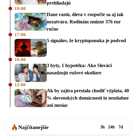
prehliadajú
19:00
Dane rastú, diera v rozpočte sa aj tak
nezatvára. Rodinám zmizne 376 eur
ročne
17:00
5 signálov, že kryptoponuka je podvod
16:00
3 byty, 1 hypotéka: Ako Slováci
nasadzujú ružové okuliare
12:00
Ak by zajtra prestala chodiť výplata, 40
% slovenských domácností to neutiahne
ani mesiac
Najčítanejšie
3h
24h
7d