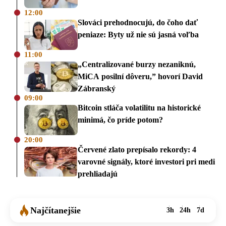
12:00
Slováci prehodnocujú, do čoho dať
peniaze: Byty už nie sú jasná voľba
11:00
„Centralizované burzy nezaniknú,
MiCA posilní dôveru,” hovorí David
Zábranský
09:00
Bitcoin stláča volatilitu na historické
minimá, čo príde potom?
20:00
Červené zlato prepísalo rekordy: 4
varovné signály, ktoré investori pri medi
prehliadajú
Najčítanejšie
3h
24h
7d