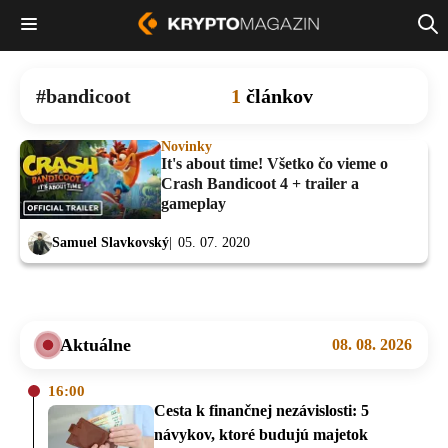
bandicoot
1
článkov
Novinky
It's about time! Všetko čo vieme o
Crash Bandicoot 4 + trailer a
gameplay
Samuel Slavkovský
05. 07. 2020
Aktuálne
08. 08. 2026
16:00
Cesta k finančnej nezávislosti: 5
návykov, ktoré budujú majetok