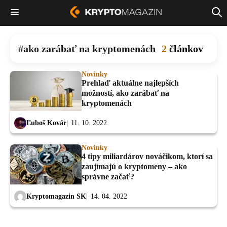
ako zarábať na kryptomenách
2
článkov
Novinky
Prehlaď aktuálne najlepších
možností, ako zarábať na
kryptomenách
Ľuboš Kovár
11. 10. 2022
Novinky
4 tipy miliardárov nováčikom, ktorí sa
zaujímajú o kryptomeny – ako
správne začať?
Kryptomagazin SK
14. 04. 2022