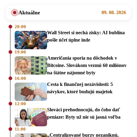
Aktuálne
09. 08. 2026
20:00
Wall Street si nechá zisky: AI bublina
pošle účet úplne inde
19:00
Američania sporia na dôchodok v
Bitcoine. Slovákom vezmú 60 miliónov
na štátne nájomné byty
16:00
Cesta k finančnej nezávislosti: 5
návykov, ktoré budujú majetok
12:00
Slováci prehodnocujú, do čoho dať
peniaze: Byty už nie sú jasná voľba
11:00
„Centralizované burzy nezaniknú,