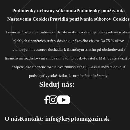
Podmienky ochrany súkromia
Podmienky používania
Nastavenia Cookies
Pravidlá používania súborov Cookies
Finančné rozdielové zmluvy sú zložité nástroje a sú spojené s vysokým riziko
rýchlych finančných strát v dôsledku pákového efektu. Na 75 % účtov
retailových investorov dochádza k finančným stratám pri obchodovaní s
finančnými rozdielovými zmluvami u tohto poskytovateľa. Mali by ste zvážiť, 
chápete, ako finančné rozdielové zmluvy fungujú, a či si môžete dovoliť
podstúpiť vysoké riziko, že utrpíte finančné straty.
Sleduj nás:
O nás
Kontakt: info@kryptomagazin.sk