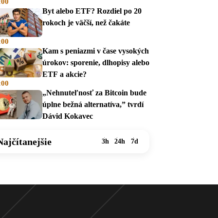
:00
na dávky
Byt alebo ETF? Rozdiel po 20
rokoch je väčší, než čakáte
:00
Kam s peniazmi v čase vysokých
úrokov: sporenie, dlhopisy alebo
ETF a akcie?
:00
„Nehnuteľnosť za Bitcoin bude
úplne bežná alternatíva,” tvrdí
Dávid Kokavec
Najčítanejšie
3h
24h
7d