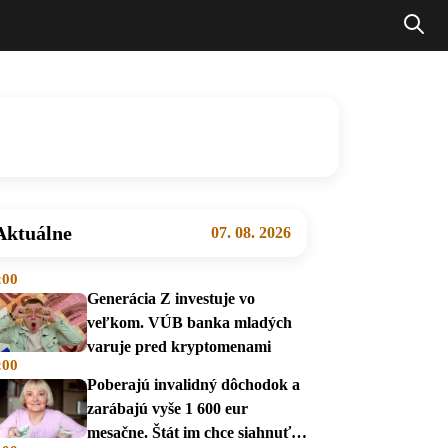
Aktuálne
07. 08. 2026
:00
Generácia Z investuje vo
veľkom. VÚB banka mladých
varuje pred kryptomenami
:00
Poberajú invalidný dôchodok a
zarábajú vyše 1 600 eur
mesačne. Štát im chce siahnuť