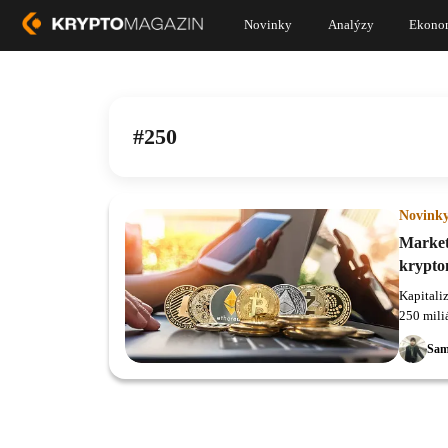
Novinky
Analýzy
Ekono
250
Novink
Market
krypto
Kapitaliz
250 miliá
začiatkom
Sam