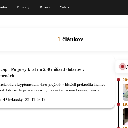
mika
Návody
Biznis
Video
1
článkov
y
cap - Po prvý krát na 250 miliárd dolárov v
menách!
20
ácia trhu s kryptomenami dnes prvýkrát v histórii prekročila hranicu
rd dolárov. To je úžasné číslo, hlavne keď si uvedomíme, že ešte
 leta sme oslavovali sto miliárd.
23. 11. 2017
uel Slavkovský
19