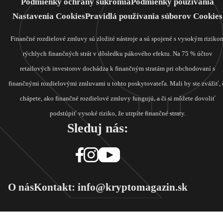
Podmienky ochrany súkromia
Podmienky používania
Nastavenia Cookies
Pravidlá používania súborov Cookies
Finančné rozdielové zmluvy sú zložité nástroje a sú spojené s vysokým riziko
rýchlych finančných strát v dôsledku pákového efektu. Na 75 % účtov
retailových investorov dochádza k finančným stratám pri obchodovaní s
finančnými rozdielovými zmluvami u tohto poskytovateľa. Mali by ste zvážiť, 
chápete, ako finančné rozdielové zmluvy fungujú, a či si môžete dovoliť
podstúpiť vysoké riziko, že utrpíte finančné straty.
Sleduj nás:
O nás
Kontakt: info@kryptomagazin.sk