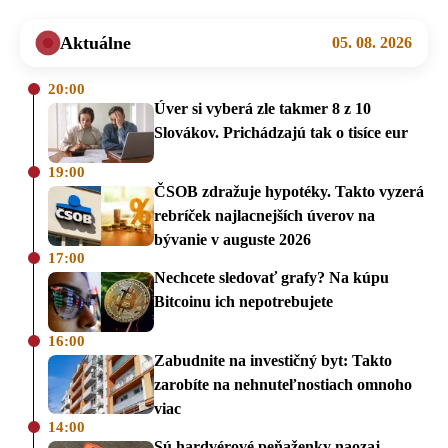
Aktuálne
05. 08. 2026
20:00
Úver si vyberá zle takmer 8 z 10
Slovákov. Prichádzajú tak o tisíce eur
19:00
ČSOB zdražuje hypotéky. Takto vyzerá
rebríček najlacnejších úverov na
bývanie v auguste 2026
17:00
Nechcete sledovať grafy? Na kúpu
Bitcoinu ich nepotrebujete
16:00
Zabudnite na investičný byt: Takto
zarobíte na nehnuteľnostiach omnoho
viac
14:00
Sú hardvérové peňaženky naozaj