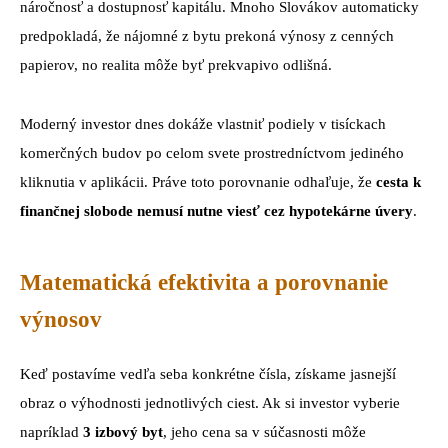
náročnosť a dostupnosť kapitálu. Mnoho Slovákov automaticky
predpokladá, že nájomné z bytu prekoná výnosy z cenných
papierov, no realita môže byť prekvapivo odlišná.
Moderný investor dnes dokáže vlastniť podiely v tisíckach
komerčných budov po celom svete prostredníctvom jediného
kliknutia v aplikácii. Práve toto porovnanie odhaľuje, že
cesta k
finančnej slobode nemusí nutne viesť cez hypotekárne úvery
.
Matematická efektivita a porovnanie
výnosov
Keď postavíme vedľa seba konkrétne čísla, získame jasnejší
obraz o výhodnosti jednotlivých ciest. Ak si investor vyberie
napríklad
3 izbový byt
, jeho cena sa v súčasnosti môže