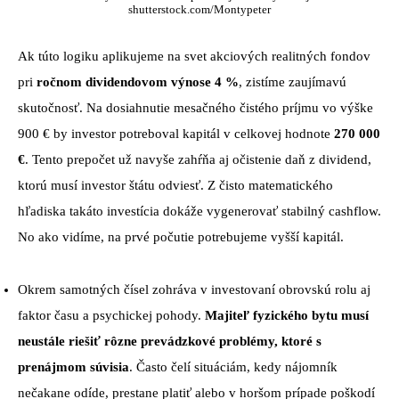
shutterstock.com/Montypeter
Ak túto logiku aplikujeme na svet akciových realitných fondov
pri
ročnom dividendovom výnose 4 %
, zistíme zaujímavú
skutočnosť. Na dosiahnutie mesačného čistého príjmu vo výške
900 € by investor potreboval kapitál v celkovej hodnote
270 000
€
. Tento prepočet už navyše zahŕňa aj očistenie daň z dividend,
ktorú musí investor štátu odviesť. Z čisto matematického
hľadiska takáto investícia dokáže vygenerovať stabilný cashflow.
No ako vidíme, na prvé počutie potrebujeme vyšší kapitál.
Okrem samotných čísel zohráva v investovaní obrovskú rolu aj
faktor času a psychickej pohody.
Majiteľ fyzického bytu musí
neustále riešiť rôzne prevádzkové problémy, ktoré s
prenájmom súvisia
. Často čelí situáciám, kedy nájomník
nečakane odíde, prestane platiť alebo v horšom prípade poškodí