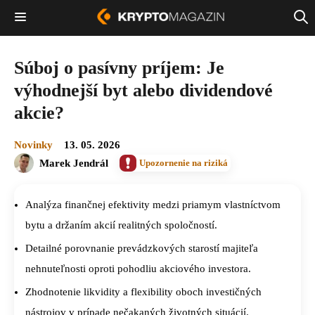
Súboj o pasívny príjem: Je
výhodnejší byt alebo dividendové
akcie?
Novinky
13. 05. 2026
Marek Jendrál
Upozornenie na riziká
Analýza finančnej efektivity medzi priamym vlastníctvom
bytu a držaním akcií realitných spoločností.
Detailné porovnanie prevádzkových starostí majiteľa
nehnuteľnosti oproti pohodliu akciového investora.
Zhodnotenie likvidity a flexibility oboch investičných
nástrojov v prípade nečakaných životných situácií.