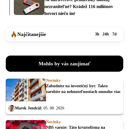
nezraniteľné? Krádež 116 miliónov
hovorí niečo iné
Najčítanejšie
3h
24h
7d
Mohlo by vás zaujímať
Novinky
Zabudnite na investičný byt: Takto
zarobíte na nehnuteľnostiach omnoho viac
Marek Jendrál
05. 08. 2026
Novinky
NBS varuje: Táto kryptofirma na