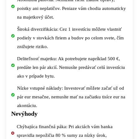
poistky ani neplatičov. Peniaze vám chodia automaticky
na majetkový účet.
Široká diverzifikácia: Cez 1 investíciu môžete vlastniť
podiely v stovkách firiem a budov po celom svete, čím
znižujete riziko.
Deliteľnosť majetku: Ak potrebujete napríklad 500 €,
predáte len pár akcií. Nemusíte predávať celú investíciu
ako v prípade bytu.
Nízke vstupné náklady: Investovať môžete začať už od
pár eur mesačne, nemusíte mať na začiatku tisíce eur na
akontáciu.
Nevýhody
Chýbajúca finančná páka: Pri akciách vám banka
spravidla nepožičia 80 % sumy za nízky úrok,