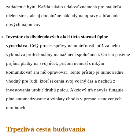
zariadenie bytu. Každá takáto udalosť znamená pre majiteľa
nielen stres, ale aj dodatočné náklady na opravy a hľadanie
nových nájomcov.
Investor do dividendových akcií tieto starosti úplne
vynecháva
. Celý proces správy nehnuteľností totiž za neho
vykonáva profesionálny manažment spoločnosti. On len pasívne
prijíma platby na svoj účet, pričom nemusí s nikým
komunikovať ani nič opravovať. Tento prístup je mimoriadne
vhodný pre ľudí, ktorí si cenia svoj voľný čas a nechcú z
investovania urobiť druhú prácu. Akciový trh navyše funguje
plne automatizovane a výplaty chodia v presne stanovených
termínoch.
Trpezlivá cesta budovania