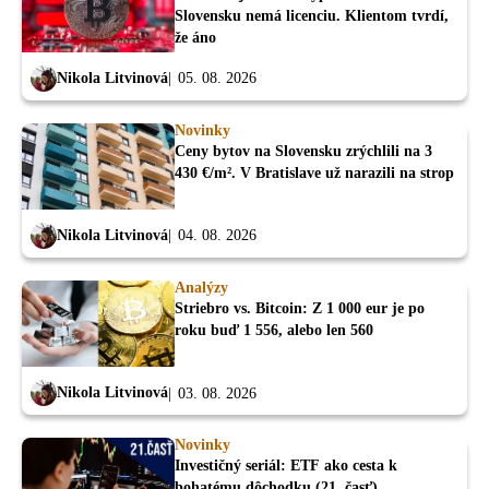
Slovensku nemá licenciu. Klientom tvrdí,
že áno
Nikola Litvinová
05. 08. 2026
Novinky
Ceny bytov na Slovensku zrýchlili na 3
430 €/m². V Bratislave už narazili na strop
Nikola Litvinová
04. 08. 2026
Analýzy
Striebro vs. Bitcoin: Z 1 000 eur je po
roku buď 1 556, alebo len 560
Nikola Litvinová
03. 08. 2026
Novinky
Investičný seriál: ETF ako cesta k
bohatému dôchodku (21. časť)