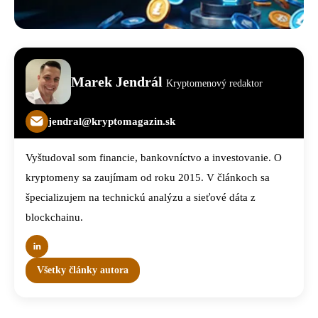
Marek Jendrál
Kryptomenový redaktor
jendral@kryptomagazin.sk
Vyštudoval som financie, bankovníctvo a investovanie. O
kryptomeny sa zaujímam od roku 2015. V článkoch sa
špecializujem na technickú analýzu a sieťové dáta z
blockchainu.
Všetky články autora