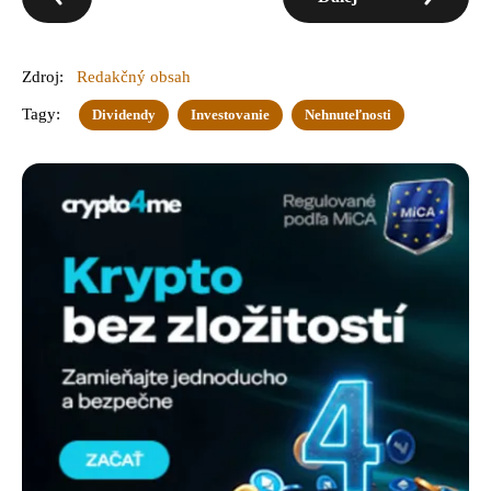
Zdroj:
Redakčný obsah
Tagy:
Dividendy
Investovanie
Nehnuteľnosti