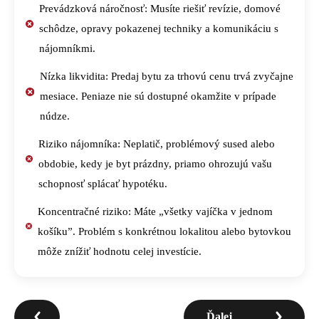
Prevádzková náročnosť: Musíte riešiť revízie, domové
schôdze, opravy pokazenej techniky a komunikáciu s
nájomníkmi.
Nízka likvidita: Predaj bytu za trhovú cenu trvá zvyčajne
mesiace. Peniaze nie sú dostupné okamžite v prípade
núdze.
Riziko nájomníka: Neplatič, problémový sused alebo
obdobie, kedy je byt prázdny, priamo ohrozujú vašu
schopnosť splácať hypotéku.
Koncentračné riziko: Máte „všetky vajíčka v jednom
košíku”. Problém s konkrétnou lokalitou alebo bytovkou
môže znížiť hodnotu celej investície.
Ďalej