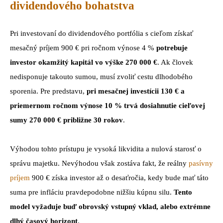
dividendového bohatstva
Pri investovaní do dividendového portfólia s cieľom získať
mesačný príjem 900 € pri ročnom výnose 4 %
potrebuje
investor okamžitý kapitál vo výške 270 000 €
. Ak človek
nedisponuje takouto sumou, musí zvoliť cestu dlhodobého
sporenia. Pre predstavu,
pri mesačnej investícii 130 € a
priemernom ročnom výnose 10 % trvá dosiahnutie cieľovej
sumy 270 000 € približne 30 rokov
.
Výhodou tohto prístupu je vysoká likvidita a nulová starosť o
správu majetku. Nevýhodou však zostáva fakt, že reálny
pasívny
príjem
900 € získa investor až o desaťročia, kedy bude mať táto
suma pre infláciu pravdepodobne nižšiu kúpnu silu.
Tento
model vyžaduje buď obrovský vstupný vklad, alebo extrémne
dlhý časový horizont
.