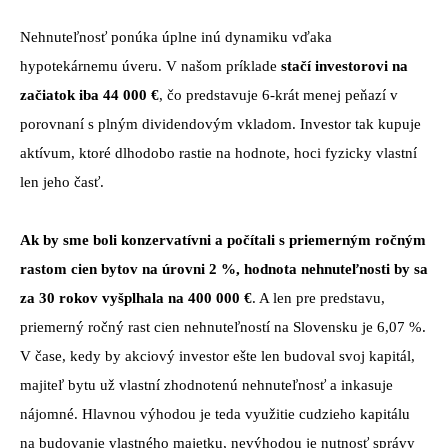
Nehnuteľnosť ponúka úplne inú dynamiku vďaka
hypotekárnemu úveru. V našom príklade
stačí investorovi na
začiatok iba 44 000 €
, čo predstavuje 6-krát menej peňazí v
porovnaní s plným dividendovým vkladom. Investor tak kupuje
aktívum, ktoré dlhodobo rastie na hodnote, hoci fyzicky vlastní
len jeho časť.
Ak by sme boli konzervatívni a počítali s priemerným ročným
rastom cien bytov na úrovni 2 %, hodnota nehnuteľnosti by sa
za 30 rokov vyšplhala na 400 000 €
. A len pre predstavu,
priemerný ročný rast cien nehnuteľností na Slovensku je 6,07 %.
V čase, kedy by akciový investor ešte len budoval svoj kapitál,
majiteľ bytu už vlastní zhodnotenú nehnuteľnosť a inkasuje
nájomné. Hlavnou výhodou je teda využitie cudzieho kapitálu
na budovanie vlastného majetku, nevýhodou je nutnosť správy