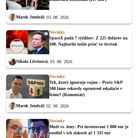
Marek Jendrál
03. 08. 2026
Novinky
SpaceX padá 7 týždňov: Z 225 dolárov na
108. Najhoršie môže prísť vo štvrtok
Nikola Litvinová
03. 08. 2026
Novinky
Trh, ktorý ignoruje vojnu – Prečo S&P
500 láme rekordy uprostred eskalácie v
Iráne? (Komentár)
Marek Jendrál
02. 08. 2026
Novinky
Muži vs. ženy: Pri investovaní 1 000 eur je
rozdiel v ich ziskoch až 1 335 eur