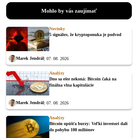
Mohlo by vás zaujímať
Novinky
5 signálov, že kryptoponuka je podvod
Marek Jendrál
07. 08. 2026
Analýzy
Dno sa ešte nekoná: Bitcoin čaká na
finálna vlna kapitulácie
Marek Jendrál
07. 08. 2026
Analýzy
Bitcoin opúšťa burzy: Veľkí investori dali
do pohybu 100 miliónov