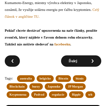
Kumamoto-Energy, miestny výrobca elektriny v Japonsku,
oznámil, že využije solárnu energiu pre ťažbu kryptomien.
Celý
článok v angličtine TU.
Pokiaľ chcete dostávať upozornenia na naše články, použite
zvonček, ktorý nájdete v ľavom dolnom rohu obrazovky.
Taktiež nás môžete sledovať na
facebooku
.
Ďalej
Tagy:
australia
belgicko
Bitcoin
biznis
Blockchain
burzy
Japonsko
JP Morgan
Kryptomena
Podvod
regulacie
Ripple
trh