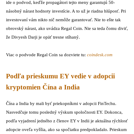
ide o podvod, keďže propagátori tejto meny garantujú 50-
násobný nárast hodnoty investície. A to už je riadna hlúposť. Pri
investovaní vám nikto nič nemôže garantovať. Nie to ešte tak
obrovský nárast, ako uvádza Regal Coin. Nie sa teda čomu diviť,
že Divyesh Darji je opäť tresne stíhaný.
Viac o podvode Regal Coin sa dozviete tu:
coindesk.com
Podľa prieskumu EY vedie v adopcii
kryptomien Čína a India
Čína a India by mali byť priekopníkmi v adopcii FinTechu.
Nasvedčuje tomu posledný výskum spoločnosti EY. Dokonca,
podľa vyjadrení jedného z členov EY v Indii je aktuálna rýchlosť
adopcie oveľa vyššia, ako sa spočiatku predpokladalo. Prieskum