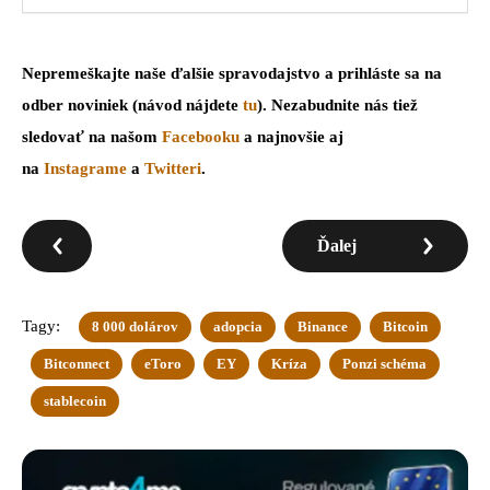
Nepremeškajte naše ďalšie spravodajstvo a prihláste sa na
odber noviniek (návod nájdete
tu
). Nezabudnite nás tiež
sledovať na našom
Facebooku
a najnovšie aj
na
Instagrame
a
Twitteri
.
Ďalej
Tagy:
8 000 dolárov
adopcia
Binance
Bitcoin
Bitconnect
eToro
EY
Kríza
Ponzi schéma
stablecoin