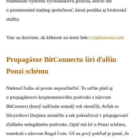
znamenalo výbornú východiskovú pozíciu, keďže ide
o prominentnú trading spoločnosť, ktorá ponúka aj brokerské
služby.
Viac sa dozviete, ak kliknete na tento link:
c
ryptonewsz.com
Propagátor BitConnectu šíri ďalšiu
Ponzi schému
Niektorí ľudia sú proste nepoučiteľní. To určite platí aj
o propagátorovi kryptomenového podvodu s názvom
BitConnect (ktorý našťastie minulý rok skončil). Avšak to
Divyeshovi Darjimu nestačilo a tak pokračoval v propagovaní
ďalšieho nelegálneho podvodu. Opäť má ísť o Ponzi schému,
tentokrát s názvom Regal Coin. Už na prvý pohľad je jasné, že