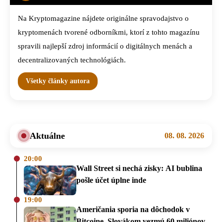
Na Kryptomagazine nájdete originálne spravodajstvo o
kryptomenách tvorené odborníkmi, ktorí z tohto magazínu
spravili najlepší zdroj informácií o digitálnych menách a
decentralizovaných technológiách.
Všetky články autora
Aktuálne
08. 08. 2026
20:00
Wall Street si nechá zisky: AI bublina
pošle účet úplne inde
19:00
Američania sporia na dôchodok v
Bitcoine. Slovákom vezmú 60 miliónov