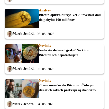
Analýzy
Bitcoin opúšťa burzy: Veľkí investori dali
do pohybu 100 miliónov
Marek Jendrál
06. 08. 2026
Novinky
Nechcete sledovať grafy? Na kúpu
Bitcoinu ich nepotrebujete
Marek Jendrál
05. 08. 2026
Novinky
20 eur mesačne do Bitcoinu: Číslo po
desiatich rokoch prekvapí aj skeptikov
Marek Jendrál
04. 08. 2026