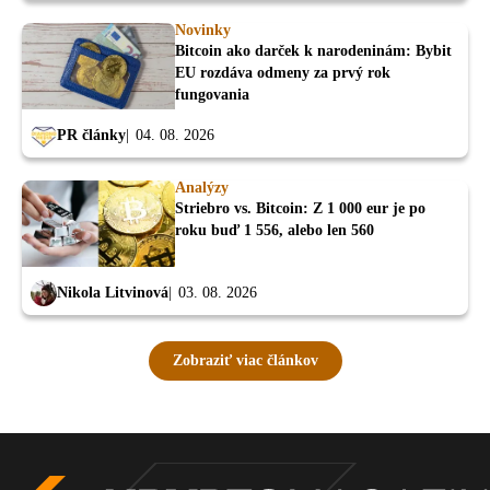
Novinky
Bitcoin ako darček k narodeninám: Bybit
EU rozdáva odmeny za prvý rok
fungovania
PR články
04. 08. 2026
Analýzy
Striebro vs. Bitcoin: Z 1 000 eur je po
roku buď 1 556, alebo len 560
Nikola Litvinová
03. 08. 2026
Zobraziť viac článkov