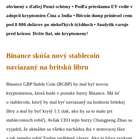
obvinený z ďalšej Ponzi schémy • Podľa prieskumu EY vedie v
adopcii kryptomien Čína a India • Bitcoin dump priniesol cenu
pod 8 000 dolárov po niekoľkých týždňoch • Analytik varuje
pred krízou: Držte fiat, nie kryptomeny!
Binance skúša nový stablecoin
naviazaný na britskú libru
Binance GBP Stable Coin (BGBP) by mal byť novou
kryptomenou, ktorá bude v ponuke burzy Binance. Má ísť
o stablecoin, ktorý by mal byť naviazaný na hodnotu britskej
libry a mal by byť krytý 1:1 (tak, ako by sa to malo pri
stablecoinoch robiť). Avšak CEO tejto burzy Changpeng Zhao sa
vyjadril, že aktuálne sa všetko nachádza iba v testovacej fáze
a tak netreba robiť žiadne unáhlené závery. Ako to býva zvykom