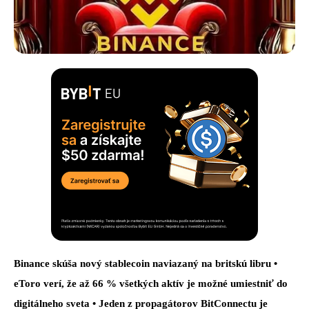
Binance skúša nový stablecoin naviazaný na britskú libru •
eToro verí, že až 66 % všetkých aktív je možné umiestniť do
digitálneho sveta • Jeden z propagátorov BitConnectu je