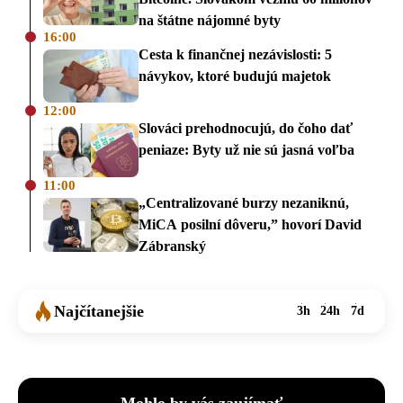
na štátne nájomné byty
16:00
Cesta k finančnej nezávislosti: 5
návykov, ktoré budujú majetok
12:00
Slováci prehodnocujú, do čoho dať
peniaze: Byty už nie sú jasná voľba
11:00
„Centralizované burzy nezaniknú,
MiCA posilní dôveru,” hovorí David
Zábranský
Najčítanejšie
3h
24h
7d
Mohlo by vás zaujímať