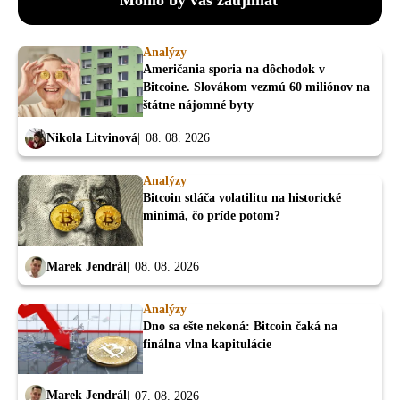
Analýzy
Američania sporia na dôchodok v
Bitcoine. Slovákom vezmú 60 miliónov na
štátne nájomné byty
Nikola Litvinová
08. 08. 2026
Analýzy
Bitcoin stláča volatilitu na historické
minimá, čo príde potom?
Marek Jendrál
08. 08. 2026
Analýzy
Dno sa ešte nekoná: Bitcoin čaká na
finálna vlna kapitulácie
Marek Jendrál
07. 08. 2026