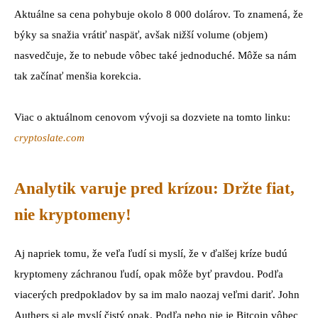
Aktuálne sa cena pohybuje okolo 8 000 dolárov. To znamená, že
býky sa snažia vrátiť naspäť, avšak nižší volume (objem)
nasvedčuje, že to nebude vôbec také jednoduché. Môže sa nám
tak začínať menšia korekcia.
Viac o aktuálnom cenovom vývoji sa dozviete na tomto linku:
cryptoslate.com
Analytik varuje pred krízou: Držte fiat,
nie kryptomeny!
Aj napriek tomu, že veľa ľudí si myslí, že v ďalšej kríze budú
kryptomeny záchranou ľudí, opak môže byť pravdou. Podľa
viacerých predpokladov by sa im malo naozaj veľmi dariť. John
Authers si ale myslí čistý opak. Podľa neho nie je Bitcoin vôbec