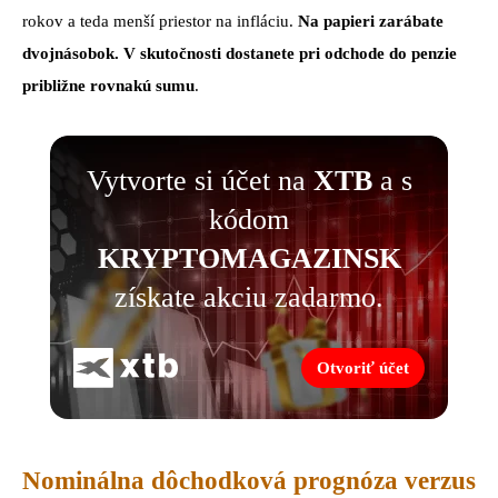
rokov a teda menší priestor na infláciu.
Na papieri zarábate
dvojnásobok. V skutočnosti dostanete pri odchode do penzie
približne rovnakú sumu
.
Vytvorte si účet na
XTB
a s
kódom
KRYPTOMAGAZINSK
získate akciu zadarmo.
Otvoriť účet
Nominálna dôchodková prognóza verzus