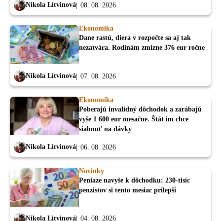
Nikola Litvinová
08. 08. 2026
Ekonomika
Dane rastú, diera v rozpočte sa aj tak
nezatvára. Rodinám zmizne 376 eur ročne
Nikola Litvinová
07. 08. 2026
Ekonomika
Poberajú invalidný dôchodok a zarábajú
vyše 1 600 eur mesačne. Štát im chce
siahnuť na dávky
Nikola Litvinová
06. 08. 2026
Novinky
Peniaze navyše k dôchodku: 230-tisíc
penzistov si tento mesiac prilepší
Nikola Litvinová
04. 08. 2026