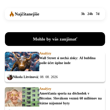
Najčítanejšie
3h
24h
7d
Mohlo by vás zaujímať
Analýzy
Wall Street si nechá zisky: AI bublina
pošle účet úplne inde
Nikola Litvinová
08. 08. 2026
Analýzy
Američania sporia na dôchodok v
Bitcoine. Slovákom vezmú 60 miliónov na
štátne nájomné byty