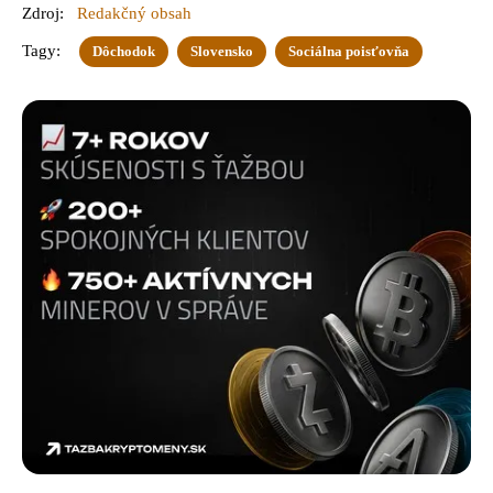
Zdroj:
Redakčný obsah
Tagy:
Dôchodok
Slovensko
Sociálna poisťovňa