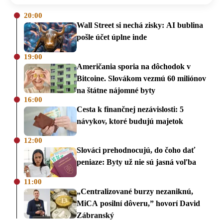
20:00
Wall Street si nechá zisky: AI bublina
pošle účet úplne inde
19:00
Američania sporia na dôchodok v
Bitcoine. Slovákom vezmú 60 miliónov
na štátne nájomné byty
16:00
Cesta k finančnej nezávislosti: 5
návykov, ktoré budujú majetok
12:00
Slováci prehodnocujú, do čoho dať
peniaze: Byty už nie sú jasná voľba
11:00
„Centralizované burzy nezaniknú,
MiCA posilní dôveru,” hovorí David
Zábranský