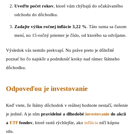
Uveďte počet rokov
, ktoré vám chýbajú do očakávaného
odchodu do dôchodku.
Zadajte výšku ročnej inflácie 3,22 %
. Táto suma sa časom
mení, no 15-ročný priemer je číslo, od ktorého sa odvíjame.
Výsledok vás nemilo prekvapí. No práve preto je dôležité
poznať ho čo najskôr a podniknúť kroky nad rámec štátneho
dôchodku.
Odpoveďou je investovanie
Keď viete, že štátny dôchodok v reálnej hodnote nestačí, riešenie
je jediné. A je ním
pravidelné a dlhodobé
investovanie
do akcií
a
ETF
fondov
, ktoré rastú rýchlejšie, ako
inflácia
ničí kúpnu
silu.