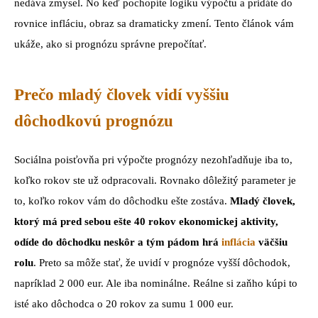
nedáva zmysel. No keď pochopíte logiku výpočtu a pridáte do
rovnice infláciu, obraz sa dramaticky zmení. Tento článok vám
ukáže, ako si prognózu správne prepočítať.
Prečo mladý človek vidí vyššiu
dôchodkovú prognózu
Sociálna poisťovňa pri výpočte prognózy nezohľadňuje iba to,
koľko rokov ste už odpracovali. Rovnako dôležitý parameter je
to, koľko rokov vám do dôchodku ešte zostáva.
Mladý človek,
ktorý má pred sebou ešte 40 rokov ekonomickej aktivity,
odíde do dôchodku neskôr a tým pádom hrá
inflácia
väčšiu
rolu
. Preto sa môže stať, že uvidí v prognóze vyšší dôchodok,
napríklad 2 000 eur. Ale iba nominálne. Reálne si zaňho kúpi to
isté ako dôchodca o 20 rokov za sumu 1 000 eur.