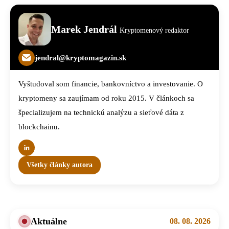
Marek Jendrál
Kryptomenový redaktor
jendral@kryptomagazin.sk
Vyštudoval som financie, bankovníctvo a investovanie. O
kryptomeny sa zaujímam od roku 2015. V článkoch sa
špecializujem na technickú analýzu a sieťové dáta z
blockchainu.
Všetky články autora
Aktuálne
08. 08. 2026