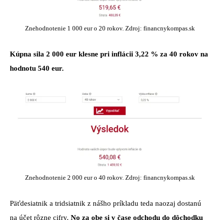
Znehodnotenie 1 000 eur o 20 rokov. Zdroj: financnykompas.sk
Kúpna sila 2 000 eur klesne pri inflácii 3,22 % za 40 rokov na
hodnotu 540 eur.
Znehodnotenie 2 000 eur o 40 rokov. Zdroj: financnykompas.sk
Päťdesiatnik a tridsiatnik z nášho príkladu teda naozaj dostanú
na účet rôzne cifry.
No za obe si v čase odchodu do dôchodku