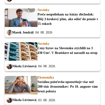
Novinky
Prečo nespolieham na štátny dôchodok:
Môj 3-krokový plán, ako odísť do penzie v
55 rokoch
Marek Jendrál
04. 08. 2026
Novinky
Ceny bytov na Slovensku zrýchlili na 3
430 €/m². V Bratislave už narazili na strop
Nikola Litvinová
04. 08. 2026
Ekonomika
Sociálna poisťovňa upozorňuje viac než
200-tisíc živnostníkov: Po 10. auguste vám
hrozí pokuta
Nikola Litvinová
03. 08. 2026