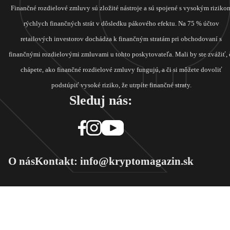
Finančné rozdielové zmluvy sú zložité nástroje a sú spojené s vysokým riziko
rýchlych finančných strát v dôsledku pákového efektu. Na 75 % účtov
retailových investorov dochádza k finančným stratám pri obchodovaní s
finančnými rozdielovými zmluvami u tohto poskytovateľa. Mali by ste zvážiť, 
chápete, ako finančné rozdielové zmluvy fungujú, a či si môžete dovoliť
podstúpiť vysoké riziko, že utrpíte finančné straty.
Sleduj nás:
O nás
Kontakt: info@kryptomagazin.sk