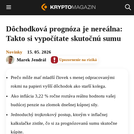
Dôchodková prognóza je nereálna:
Takto si vypočítate skutočnú sumu
Novinky
15. 05. 2026
Marek Jendrál
Upozornenie na riziká
Prečo môže mať mladší človek s menej odpracovanými
rokmi na papieri vyšší dôchodok ako starší kolega.
Ako inflácia 3,22 % ročne roztáva reálnu hodnotu vašej
budúcej penzie na zlomok dnešnej kúpnej sily.
Jednoduchý trojkrokový postup, ktorým v inflačnej
kalkulačke zistíte, čo si za prognózovanú sumu skutočne
kúpite.