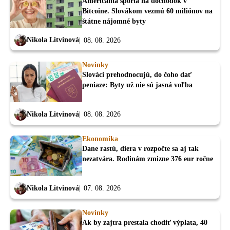
Američania sporia na dôchodok v
Bitcoine. Slovákom vezmú 60 miliónov na
štátne nájomné byty
Nikola Litvinová
08. 08. 2026
Novinky
Slováci prehodnocujú, do čoho dať
peniaze: Byty už nie sú jasná voľba
Nikola Litvinová
08. 08. 2026
Ekonomika
Dane rastú, diera v rozpočte sa aj tak
nezatvára. Rodinám zmizne 376 eur ročne
Nikola Litvinová
07. 08. 2026
Novinky
Ak by zajtra prestala chodiť výplata, 40