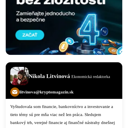
Nikola Litvinová
Ekonomická redaktorka
litvinova@kryptomagazin.sk
Vyštudovala som financie, bankovníctvo a investovanie a
tieto témy sú pre mňa viac než len práca. Sledujem
bankový trh, verejné financie aj finančné nástrahy dnešnej