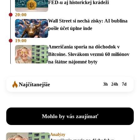
FED-u aj historickej krádeži
20:00
Wall Street si nechá zisky: AI bublina
pošle účet úplne inde
19:00
Američania sporia na dôchodok v
Bitcoine. Slovákom vezmú 60 miliónov
na štátne nájomné byty
Najčítanejšie
3h
24h
7d
Mohlo by vás zaujímať
Analýzy