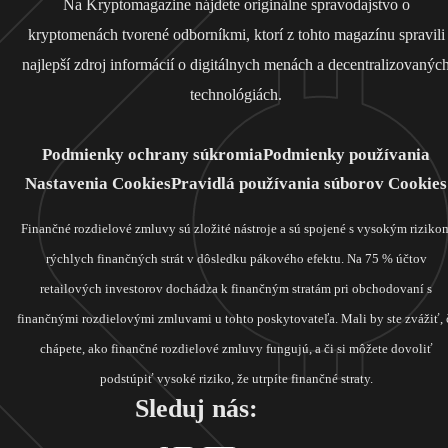
Na Kryptomagazine nájdete originálne spravodajstvo o
kryptomenách tvorené odborníkmi, ktorí z tohto magazínu spravili
najlepší zdroj informácií o digitálnych menách a decentralizovanýc
technológiách.
Podmienky ochrany súkromia
Podmienky používania
Nastavenia Cookies
Pravidlá používania súborov Cookies
Finančné rozdielové zmluvy sú zložité nástroje a sú spojené s vysokým riziko
rýchlych finančných strát v dôsledku pákového efektu. Na 75 % účtov
retailových investorov dochádza k finančným stratám pri obchodovaní s
finančnými rozdielovými zmluvami u tohto poskytovateľa. Mali by ste zvážiť, 
chápete, ako finančné rozdielové zmluvy fungujú, a či si môžete dovoliť
podstúpiť vysoké riziko, že utrpíte finančné straty.
Sleduj nás: