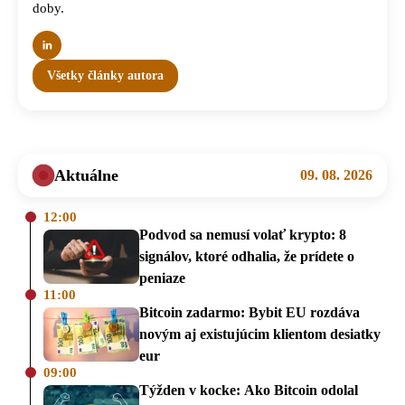
doby.
Všetky články autora
Aktuálne
09. 08. 2026
12:00
Podvod sa nemusí volať krypto: 8
signálov, ktoré odhalia, že prídete o
peniaze
11:00
Bitcoin zadarmo: Bybit EU rozdáva
novým aj existujúcim klientom desiatky
eur
09:00
Týžden v kocke: Ako Bitcoin odolal