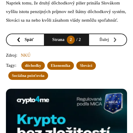
Napriek tomu, že druhý dôchodkový pilier prináša Slovákom
vyššiu istotu penzijných príjmov než štátny dôchodkový systém,
Slováci sa na neho kvôli zásahom vlády nemôžu spoľahnúť.
Späť
Strana
2
/ 2
Ďalej
Zdroj:
NKÚ
Tagy:
dôchodky
Ekonomika
Slováci
Sociálna poisťovňa