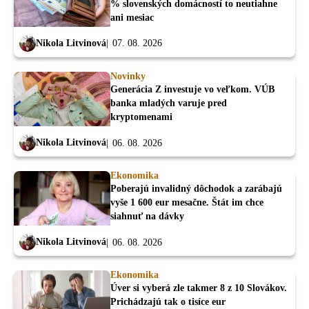
% slovenských domácností to neutiahne
ani mesiac
Nikola Litvinová
07. 08. 2026
Novinky
Generácia Z investuje vo veľkom. VÚB
banka mladých varuje pred
kryptomenami
Nikola Litvinová
06. 08. 2026
Ekonomika
Poberajú invalidný dôchodok a zarábajú
vyše 1 600 eur mesačne. Štát im chce
siahnuť na dávky
Nikola Litvinová
06. 08. 2026
Ekonomika
Úver si vyberá zle takmer 8 z 10 Slovákov.
Prichádzajú tak o tisíce eur