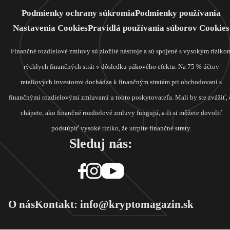
Podmienky ochrany súkromia
Podmienky používania
Nastavenia Cookies
Pravidlá používania súborov Cookies
Finančné rozdielové zmluvy sú zložité nástroje a sú spojené s vysokým riziko
rýchlych finančných strát v dôsledku pákového efektu. Na 75 % účtov
retailových investorov dochádza k finančným stratám pri obchodovaní s
finančnými rozdielovými zmluvami u tohto poskytovateľa. Mali by ste zvážiť, 
chápete, ako finančné rozdielové zmluvy fungujú, a či si môžete dovoliť
podstúpiť vysoké riziko, že utrpíte finančné straty.
Sleduj nás:
O nás
Kontakt: info@kryptomagazin.sk