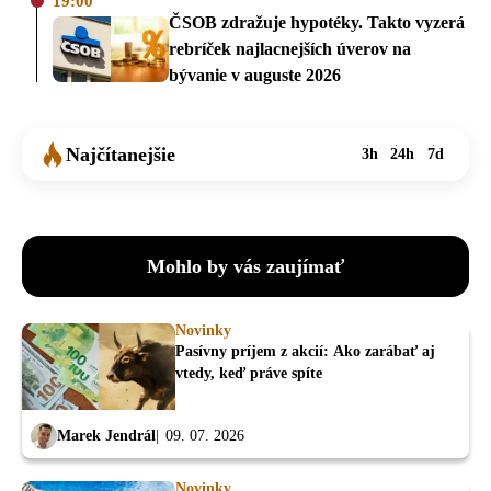
19:00
ČSOB zdražuje hypotéky. Takto vyzerá
rebríček najlacnejších úverov na
bývanie v auguste 2026
Najčítanejšie
3h
24h
7d
Mohlo by vás zaujímať
Novinky
Pasívny príjem z akcií: Ako zarábať aj
vtedy, keď práve spíte
Marek Jendrál
09. 07. 2026
Novinky