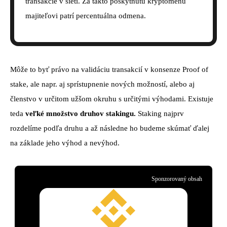
transakcie v sieti. Za takto poskytnutú kryptomenu
majiteľovi patrí percentuálna odmena.
Môže to byť právo na validáciu transakcií v konsenze Proof of
stake, ale napr. aj sprístupnenie nových možností, alebo aj
členstvo v určitom užšom okruhu s určitými výhodami. Existuje
teda
veľké množstvo druhov stakingu.
Staking najprv
rozdelíme podľa druhu a až následne ho budeme skúmať ďalej
na základe jeho výhod a nevýhod.
Sponzorovaný obsah