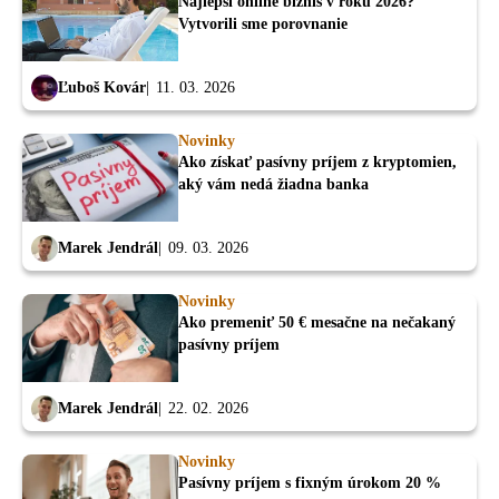
Najlepší online biznis v roku 2026?
Vytvorili sme porovnanie
Ľuboš Kovár
11. 03. 2026
Novinky
Ako získať pasívny príjem z kryptomien,
aký vám nedá žiadna banka
Marek Jendrál
09. 03. 2026
Novinky
Ako premeniť 50 € mesačne na nečakaný
pasívny príjem
Marek Jendrál
22. 02. 2026
Novinky
Pasívny príjem s fixným úrokom 20 %