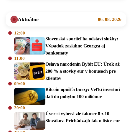
Aktuálne
06. 08. 2026
12:00
Slovenská sporiteľňa odstaví služby:
Výpadok zasiahne Georgea aj
bankomaty
11:00
Oslava narodenín Bybit EU: Úrok až
200 % a stovky eur v bonusoch pre
klientov
09:00
Bitcoin opúšťa burzy: Veľkí investori
dali do pohybu 100 miliónov
20:00
Úver si vyberá zle takmer 8 z 10
Slovákov. Prichádzajú tak o tisíce eur