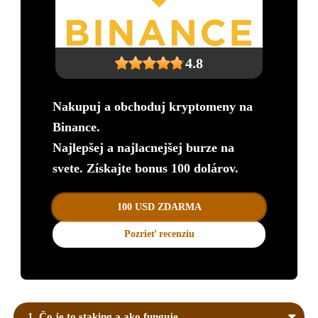
4.8
Nakupuj a obchoduj kryptomeny na
Binance.
Najlepšej a najlacnejšej burze na
svete. Získajte bonus 100 dolárov.
100 USD ZDARMA
Pozrieť recenziu
1. Čo je to staking a ako funguje