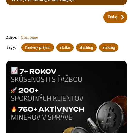
Ďalej
Zdroj:
Coinbase
Tagy:
Pasívny príjem
riziká
slushing
staking