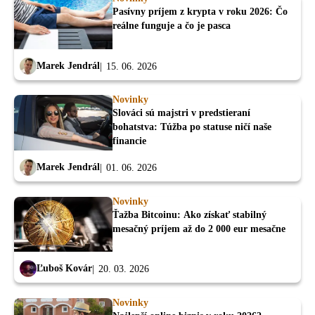
Pasívny príjem z krypta v roku 2026: Čo
reálne funguje a čo je pasca
Marek Jendrál
15. 06. 2026
Novinky
Slováci sú majstri v predstieraní
bohatstva: Túžba po statuse ničí naše
financie
Marek Jendrál
01. 06. 2026
Novinky
Ťažba Bitcoinu: Ako získať stabilný
mesačný príjem až do 2 000 eur mesačne
Ľuboš Kovár
20. 03. 2026
Novinky