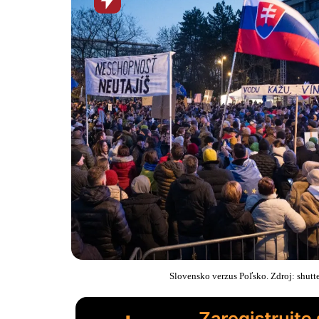
novinka
Slovensko verzus Poľsko. Zdroj: shut