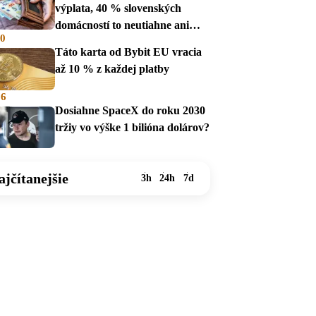
výplata, 40 % slovenských
domácností to neutiahne ani
00
mesiac
Táto karta od Bybit EU vracia
až 10 % z každej platby
36
Dosiahne SpaceX do roku 2030
tržiy vo výške 1 bilióna dolárov?
ajčítanejšie
3h
24h
7d