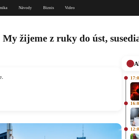
mika
Návody
Biznis
Video
 My žijeme z ruky do úst, susedi
A
e.
17:
16:
12: