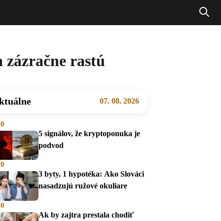
a zázračne rastú
ktuálne
07. 08. 2026
00
5 signálov, že kryptoponuka je
podvod
00
3 byty, 1 hypotéka: Ako Slováci
nasadzujú ružové okuliare
00
Ak by zajtra prestala chodiť