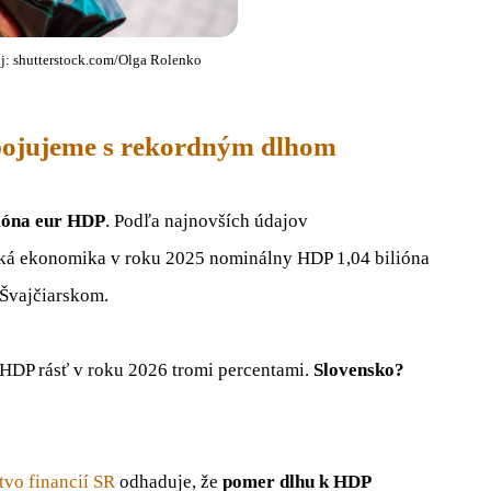
j: shutterstock.com/Olga Rolenko
 bojujeme s rekordným dlhom
lióna eur HDP
. Podľa najnovších údajov
ká ekonomika v roku 2025 nominálny HDP 1,04 bilióna
a Švajčiarskom.
HDP rásť v roku 2026 tromi percentami.
Slovensko?
tvo financií SR
odhaduje, že
pomer dlhu k HDP