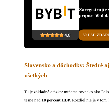
Zaregistrujte
pripíše 50 dol
4.8
50 USD ZDA
Slovensko a dôchodky: Štedré a
všetkých
Tu je základná otázka: míňame rovnako ako Poľs
tesne nad
18 percent HDP
. Rozdiel nie je v tom