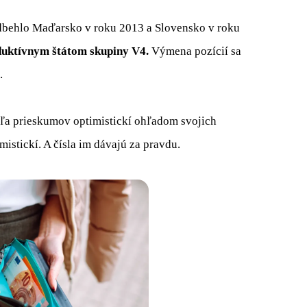
behlo Maďarsko v roku 2013 a Slovensko v roku
duktívnym štátom skupiny V4.
Výmena pozícií sa
.
odľa prieskumov optimistickí ohľadom svojich
istickí. A čísla im dávajú za pravdu.