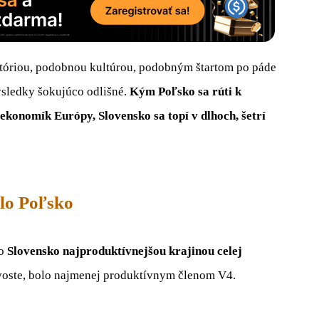
tóriou, podobnou kultúrou, podobným štartom po páde
ýsledky šokujúco odlišné.
Kým Poľsko sa rúti k
 ekonomík Európy, Slovensko sa topí v dlhoch, šetrí
hlo Poľsko
lo
Slovensko najproduktívnejšou krajinou celej
hvoste, bolo najmenej produktívnym členom V4.