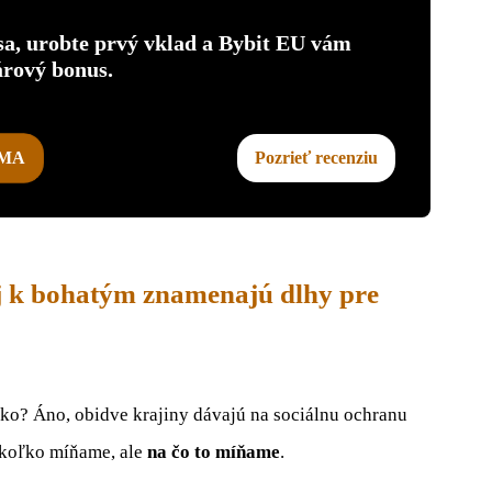
 sa, urobte prvý vklad a Bybit EU vám
árový bonus.
RMA
Pozrieť recenziu
j k bohatým znamenajú dlhy pre
ko? Áno, obidve krajiny dávajú na sociálnu ochranu
, koľko míňame, ale
na čo to míňame
.