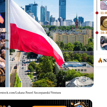
11:
10:
N
terstock.com/Lukasz Pawel Szczepanski/Ventura