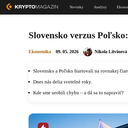
Novinky
Analýzy
Ekono
Slovensko verzus Poľsko:
Ekonomika
09. 05. 2026
Nikola Litvinová
Slovensko a Poľsko štartovali na rovnakej čiar
Dnes nás delia svetelné roky.
Kde sme urobili chybu – a dá sa to napraviť?
Horúca