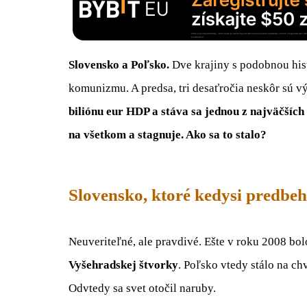
Slovensko a Poľsko.
Dve krajiny s podobnou his
komunizmu. A predsa, tri desaťročia neskôr sú v
biliónu eur HDP a stáva sa jednou z najväčších
na všetkom a stagnuje. Ako sa to stalo?
Slovensko, ktoré kedysi predbe
Neuveriteľné, ale pravdivé. Ešte v roku 2008 bo
Vyšehradskej štvorky
. Poľsko vtedy stálo na c
Odvtedy sa svet otočil naruby.