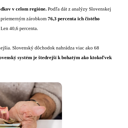
odkov v celom regióne.
Podľa dát z analýzy Slovenskej
 s priemerným zárobkom
76,3 percenta ich čistého
 Len 40,6 percenta.
mnejšia. Slovenský dôchodok nahrádza viac ako 68
ovenský systém je štedrejší k bohatým ako ktokoľvek