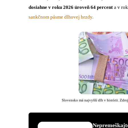
dosiahne v roku 2026 úroveň 64 percent
a v rok
sankčnom pásme dlhovej brzdy.
Slovensko má najvyšší dlh v histórii. Zdr
Nepremeškajte