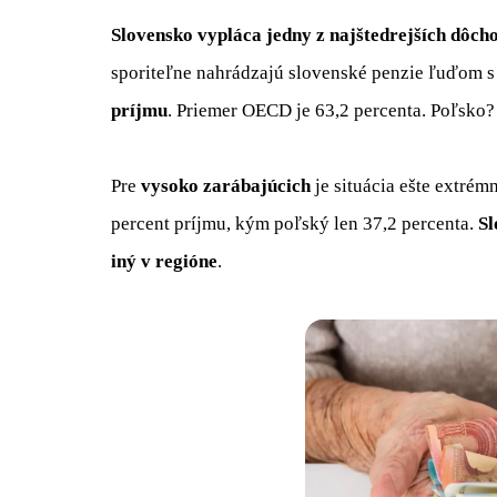
Slovensko vypláca jedny z najštedrejších dôch
sporiteľne nahrádzajú slovenské penzie ľuďom
príjmu
. Priemer OECD je 63,2 percenta. Poľsko?
Pre
vysoko zarábajúcich
je situácia ešte extré
percent príjmu, kým poľský len 37,2 percenta.
Sl
iný v regióne
.