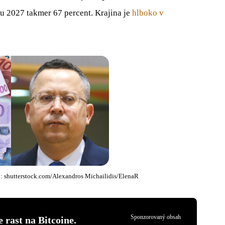
u 2027 takmer 67 percent. Krajina je
hlboko v
oj: shutterstock.com/Alexandros Michailidis/ElenaR
Sponzorovaný obsah
 rast na Bitcoine.