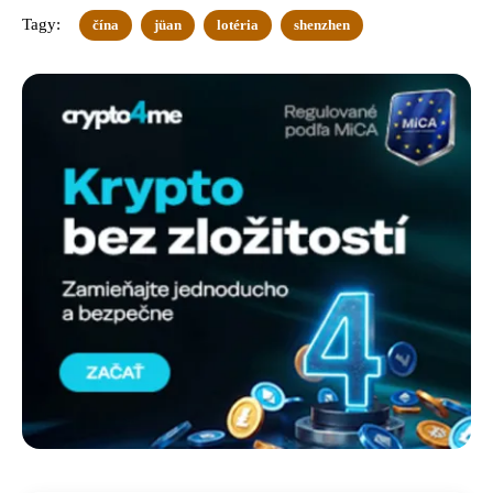
Tagy:
čína
jüan
lotéria
shenzhen