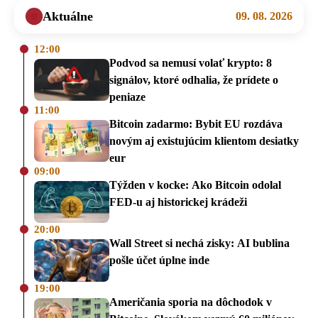
Aktuálne
09. 08. 2026
12:00
Podvod sa nemusí volať krypto: 8
signálov, ktoré odhalia, že prídete o
peniaze
11:00
Bitcoin zadarmo: Bybit EU rozdáva
novým aj existujúcim klientom desiatky
eur
09:00
Týžden v kocke: Ako Bitcoin odolal
FED-u aj historickej krádeži
20:00
Wall Street si nechá zisky: AI bublina
pošle účet úplne inde
19:00
Američania sporia na dôchodok v