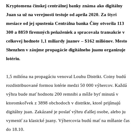
Kryptomena čínskej centrálnej banky známa ako digitálny
Juan sa už na verejnosti testuje od apríla 2020. Za štyri
mesiace od jej spustenia Centrálna banka Číny otvorila 113
300 a 8859 firemných peňaženiek a spracovala transakcie v
celkovej hodnote 1,1 miliardy juanov – $162 miliónov. Mesto
Shenzhen v záujme propagácie digitálneho juanu organizuje
lotériu.
1,5 milióna na propagáciu venoval Louhu Distrikt. Coiny budú
rozdistribuované formou lotérie medzi 50 000 výhercov. Každá
výhra bude mať hodnotu 200 remnibi a môže byť minutá v
ktoromkoľvek z 3898 obchodoch v distrikte, ktoré prijímajú
digitálny juan. Zakázané je poslať výhru ďalšej osobe, alebo ju
vymeniť za klasické juany. Výhercovia budú mať na míňanie čas
do 18.10.