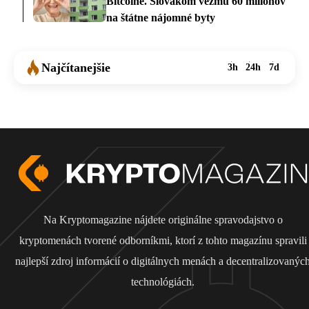
Bitcoine. Slovákom vezmú 60 miliónov
na štátne nájomné byty
Najčítanejšie
3h
24h
7d
Na Kryptomagazine nájdete originálne spravodajstvo o
kryptomenách tvorené odborníkmi, ktorí z tohto magazínu spravili
najlepší zdroj informácií o digitálnych menách a decentralizovanýc
technológiách.