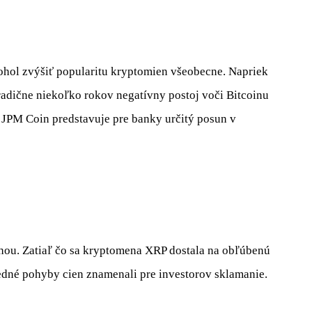
ohol zvýšiť popularitu kryptomien všeobecne. Napriek
radične niekoľko rokov negatívny postoj voči Bitcoinu
 JPM Coin predstavuje pre banky určitý posun v
áhou. Zatiaľ čo sa kryptomena XRP dostala na obľúbenú
edné pohyby cien znamenali pre investorov sklamanie.