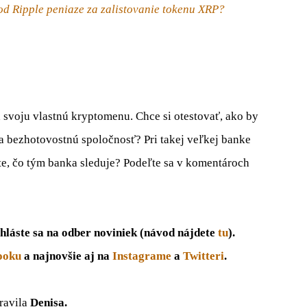
d Ripple peniaze za zalistovanie tokenu XRP?
 svoju vlastnú kryptomenu. Chce si otestovať, ako by
na bezhotovostnú spoločnosť? Pri takej veľkej banke
e, čo tým banka sleduje? Podeľte sa v komentároch
hláste sa na odber noviniek (návod nájdete
tu
).
ooku
a najnovšie aj na
Instagrame
a
Twitteri
.
pravila
Denisa.