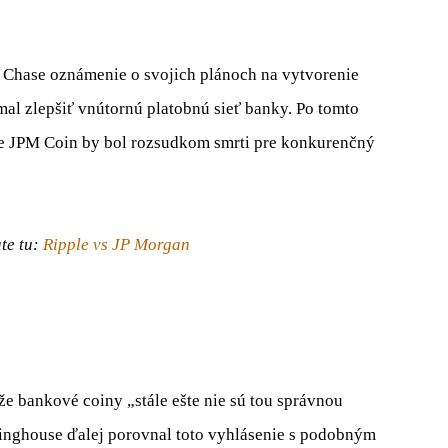
n Chase oznámenie o svojich plánoch na vytvorenie
mal zlepšiť vnútornú platobnú sieť banky. Po tomto
, že JPM Coin by bol rozsudkom smrti pre konkurenčný
te tu:
Ripple vs JP Morgan
 že bankové coiny „stále ešte nie sú tou správnou
nghouse ďalej porovnal toto vyhlásenie s podobným