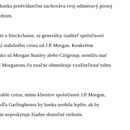
 banka predvídateľne zachováva svoj odmietavý postoj
sobom.
 o blockchaine, sa generálny riaditeľ spoločnosti
kt stabilného coinu od J.P. Morgan. Konkrétne
ako sú Morgan Stanley alebo Citigroup, nemôžu mať
J.P. Morganom, čo značne obmedzuje využiteľnosť tohto
ble coinu, mimo klientov spoločnosti J.P. Morgan,
dľa Garlinghousa by banka urobila lepšie, ak by
in neposkytuje žiadne skutočné riešenie.