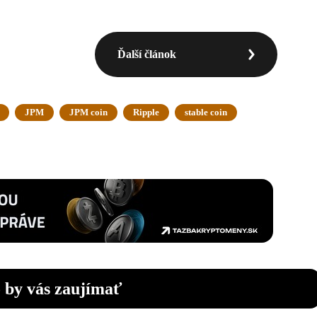
Ďalší článok
JPM
JPM coin
Ripple
stable coin
 by vás zaujímať