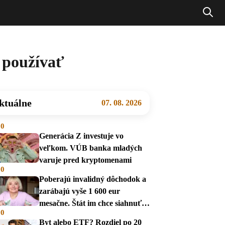
 používať
ktuálne
07. 08. 2026
00
Generácia Z investuje vo
veľkom. VÚB banka mladých
varuje pred kryptomenami
00
Poberajú invalidný dôchodok a
zarábajú vyše 1 600 eur
mesačne. Štát im chce siahnuť
00
na dávky
Byt alebo ETF? Rozdiel po 20