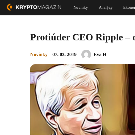
Novinky
Analýzy
Ekono
Protiúder CEO Ripple –
Novinky
07. 03. 2019
Eva H