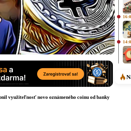
16:
14:
N
bnil využiteľnosť novo oznámeného coinu od banky