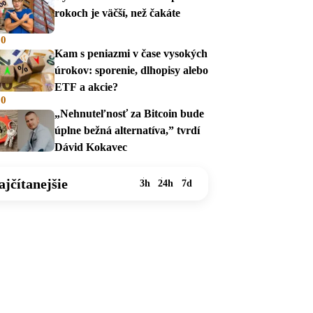
rokoch je väčší, než čakáte
00
Kam s peniazmi v čase vysokých
úrokov: sporenie, dlhopisy alebo
ETF a akcie?
00
„Nehnuteľnosť za Bitcoin bude
úplne bežná alternatíva,” tvrdí
Dávid Kokavec
ajčítanejšie
3h
24h
7d