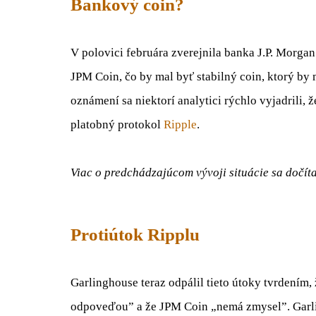
Bankový coin?
V polovici februára zverejnila banka J.P. Morga
JPM Coin, čo by mal byť stabilný coin, ktorý by 
oznámení sa niektorí analytici rýchlo vyjadrili
platobný protokol
Ripple
.
Viac o predchádzajúcom vývoji situácie sa dočíta
Protiútok Ripplu
Garlinghouse teraz odpálil tieto útoky tvrdením,
odpoveďou” a že JPM Coin „nemá zmysel”. Garli