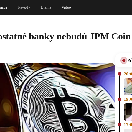
mika
Návody
Biznis
Video
 ostatné banky nebudú JPM Coin
A
20:
19:
17: