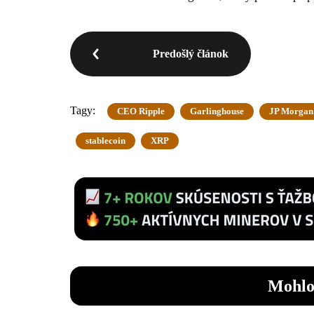
Predošlý článok
Tagy:
CEO Ripple
Garlinghouse
JP Morgan
stablecoin
XRP
Mohlo