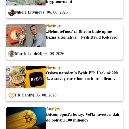
kryptomenami
Nikola Litvinová
06. 08. 2026
Novinky
„Nehnuteľnosť za Bitcoin bude úplne
bežná alternatíva,” tvrdí Dávid Kokavec
Marek Jendrál
06. 08. 2026
Novinky
Oslava narodenín Bybit EU: Úrok až 200
% a stovky eur v bonusoch pre klientov
PR články
06. 08. 2026
Analýzy
Bitcoin opúšťa burzy: Veľkí investori dali
do pohybu 100 miliónov