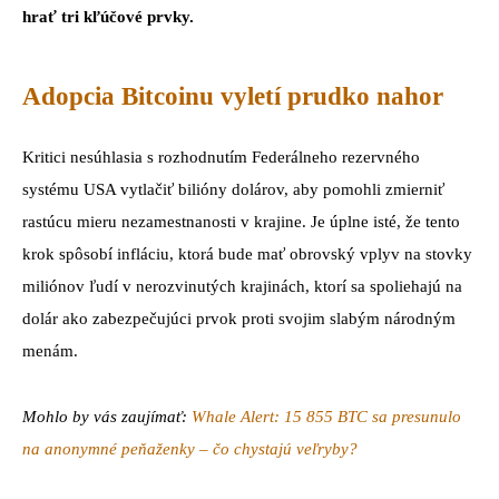
hrať tri kľúčové prvky.
Adopcia Bitcoinu vyletí prudko nahor
Kritici nesúhlasia s rozhodnutím Federálneho rezervného
systému USA vytlačiť bilióny dolárov, aby pomohli zmierniť
rastúcu mieru nezamestnanosti v krajine.
Je úplne isté, že tento
krok spôsobí infláciu, ktorá bude mať obrovský vplyv na stovky
miliónov ľudí v nerozvinutých krajinách, ktorí sa spoliehajú na
dolár ako zabezpečujúci prvok proti svojim slabým národným
menám.
Mohlo by vás zaujímať:
Whale Alert: 15 855 BTC sa presunulo
na anonymné peňaženky – čo chystajú veľryby?