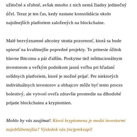
užitočné a sľubné, avšak mnoho z nich nemá žiadny jedinečný
účel.
Teraz je ten čas, kedy nastane konsolidácia okolo
najsilnejších platforiem založených na blockchaine.
Malé bezvýznamné altcoiny stratia pozornosť, ktorá sa bude
upierať na kvalitnejšie popredné projekty.
To prinesie úžitok
hlavne Bitcoinu a pár ďalším.
Poskytne tiež inštitucionálnym
investorom a veľkým podnikom jasnú voľbu pri hľadaní
solídnych platforiem, ktoré je možné prijať.
Pre niektorých
individuálnych investorov a obhajcov môže byť tento proces
bolestivý, ale vytvorí oveľa zdravšie prostredie na dlhodobé
prijatie blockchainu a kryptomien.
Mohlo by vás zaujímať:
Ktorá kryptomena je medzi investormi
najobľúbenejšia? Výsledok vás (ne)prekvapí!