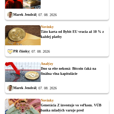
Marek Jendrál
07. 08. 2026
Novinky
Táto karta od Bybit EU vracia až 10 % z
každej platby
PR články
07. 08. 2026
Analýzy
Dno sa ešte nekoná: Bitcoin čaká na
finálna vlna kapitulácie
Marek Jendrál
07. 08. 2026
Novinky
Generácia Z investuje vo veľkom. VÚB
banka mladých varuje pred