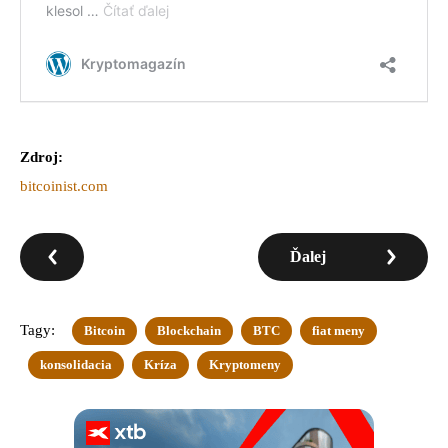
Zdroj:
bitcoinist.com
Ďalej
Tagy:
Bitcoin
Blockchain
BTC
fiat meny
konsolidacia
Kríza
Kryptomeny