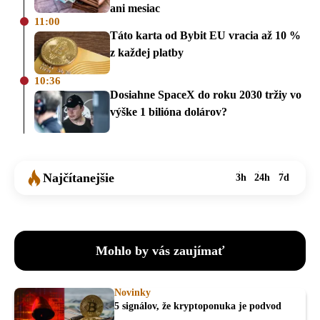
ani mesiac
11:00
Táto karta od Bybit EU vracia až 10 %
z každej platby
10:36
Dosiahne SpaceX do roku 2030 tržiy vo
výške 1 bilióna dolárov?
Najčítanejšie
3h
24h
7d
Mohlo by vás zaujímať
Novinky
5 signálov, že kryptoponuka je podvod