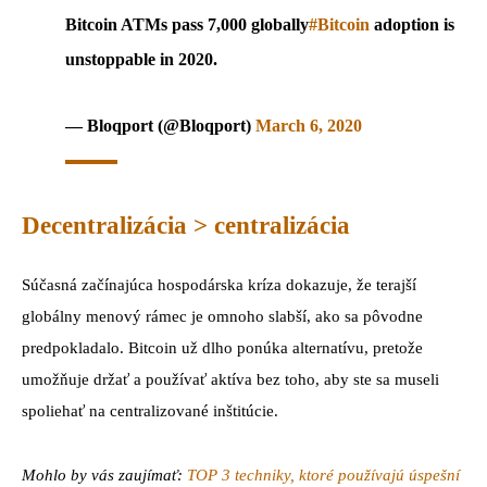
Bitcoin ATMs pass 7,000 globally
#Bitcoin
adoption is
unstoppable in 2020.
— Bloqport (@Bloqport)
March 6, 2020
Decentralizácia > centralizácia
Súčasná začínajúca hospodárska kríza dokazuje, že terajší
globálny menový rámec je omnoho slabší, ako sa pôvodne
predpokladalo.
Bitcoin už dlho ponúka alternatívu, pretože
umožňuje držať a používať aktíva bez toho, aby ste sa museli
spoliehať na centralizované inštitúcie.
Mohlo by vás zaujímať:
TOP 3 techniky, ktoré používajú úspešní