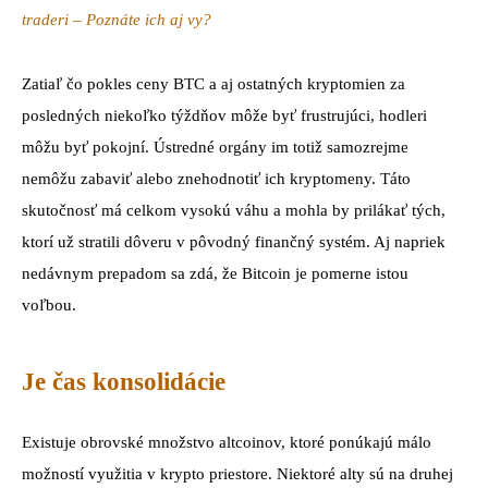
traderi – Poznáte ich aj vy?
Zatiaľ čo pokles ceny BTC a aj ostatných kryptomien za
posledných niekoľko týždňov môže byť frustrujúci, hodleri
môžu byť pokojní. Ústredné orgány im totiž samozrejme
nemôžu zabaviť alebo znehodnotiť ich kryptomeny.
Táto
skutočnosť má celkom vysokú váhu a mohla by prilákať tých,
ktorí už stratili dôveru v pôvodný finančný systém.
Aj napriek
nedávnym prepadom sa zdá, že Bitcoin je pomerne istou
voľbou.
Je čas konsolidácie
Existuje obrovské množstvo altcoinov, ktoré ponúkajú málo
možností využitia v krypto priestore.
Niektoré alty sú na druhej