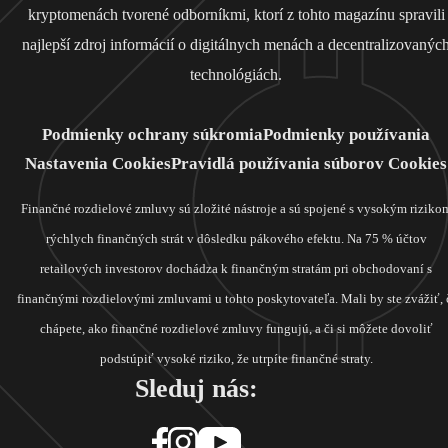
kryptomenách tvorené odborníkmi, ktorí z tohto magazínu spravili
najlepší zdroj informácií o digitálnych menách a decentralizovanýc
technológiách.
Podmienky ochrany súkromia
Podmienky používania
Nastavenia Cookies
Pravidlá používania súborov Cookies
Finančné rozdielové zmluvy sú zložité nástroje a sú spojené s vysokým riziko
rýchlych finančných strát v dôsledku pákového efektu. Na 75 % účtov
retailových investorov dochádza k finančným stratám pri obchodovaní s
finančnými rozdielovými zmluvami u tohto poskytovateľa. Mali by ste zvážiť, 
chápete, ako finančné rozdielové zmluvy fungujú, a či si môžete dovoliť
podstúpiť vysoké riziko, že utrpíte finančné straty.
Sleduj nás: