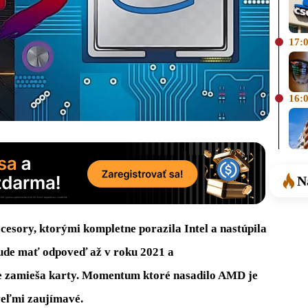
17:
16:
N
esory, ktorými kompletne porazila Intel a nastúpila
bude mať odpoveď až v roku 2021 a
e zamieša karty. Momentum ktoré nasadilo AMD je
veľmi zaujímavé.