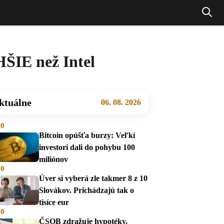
ŠIE než Intel
ktuálne
06. 08. 2026
00
Bitcoin opúšťa burzy: Veľkí
investori dali do pohybu 100
miliónov
00
Úver si vyberá zle takmer 8 z 10
Slovákov. Prichádzajú tak o
tisíce eur
00
ČSOB zdražuje hypotéky.