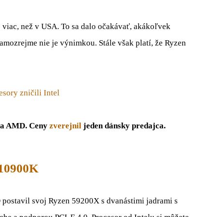
viac, než v USA. To sa dalo očakávať, akákoľvek
amozrejme nie je výnimkou. Stále však platí, že Ryzen
ory zničili Intel
u a AMD. Ceny
zverejnil
jeden dánsky predajca.
9 10900K
postavil svoj Ryzen 59200X s dvanástimi jadrami s