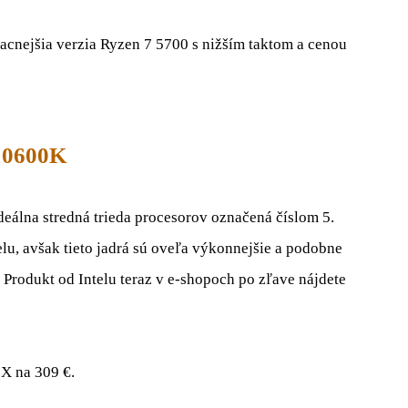
acnejšia verzia Ryzen 7 5700 s nižším taktom a cenou
 10600K
deálna stredná trieda procesorov označená číslom 5.
lu, avšak tieto jadrá sú oveľa výkonnejšie a podobne
Produkt od Intelu teraz v e-shopoch po zľave nájdete
X na 309 €.