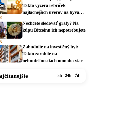
Takto vyzerá rebríček
najlacnejších úverov na bývanie
00
v auguste 2026
Nechcete sledovať grafy? Na
kúpu Bitcoinu ich nepotrebujete
00
Zabudnite na investičný byt:
Takto zarobíte na
nehnuteľnostiach omnoho viac
ajčítanejšie
3h
24h
7d