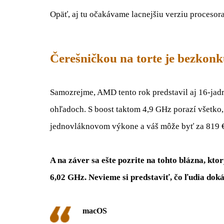
Opäť, aj tu očakávame lacnejšiu verziu proceso
Čerešničkou na torte je bezkon
Samozrejme, AMD tento rok predstavil aj 16-jad
ohľadoch. S boost taktom 4,9 GHz porazí všetko,
jednovláknovom výkone a váš môže byť za 819 
A na záver sa ešte pozrite na tohto blázna, k
6,02 GHz. Nevieme si predstaviť, čo ľudia dok
macOS