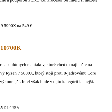
e a podporou PCI-E 4.0. Procesor od Intelu si môžete
 9 5900X na 549 €
7 10700K
e absolútnych maniakov, ktoré chcú to najlepšie na
ý Ryzen 7 5800X, ktorý stojí proti 8-jadrovému Core
konnejší. Intel však bude v tejto kategórii lacnejší.
X na 449 €.