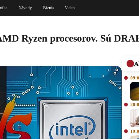
mika
Návody
Biznis
Video
AMD Ryzen procesorov. Sú DRAH
A
09:
20:
19: