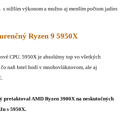
ra s nižším výkonom a možno aj menším počtom jadier.
kurenčný Ryzen 9 5950X
rové CPU. 5950X je absolútny top vo všetkých
 čo naň Intel hodí v mnohovláknovom, ale aj
€.
torý pretaktoval AMD Ryzen 3900X na neskutočných
ážu s 5950X.