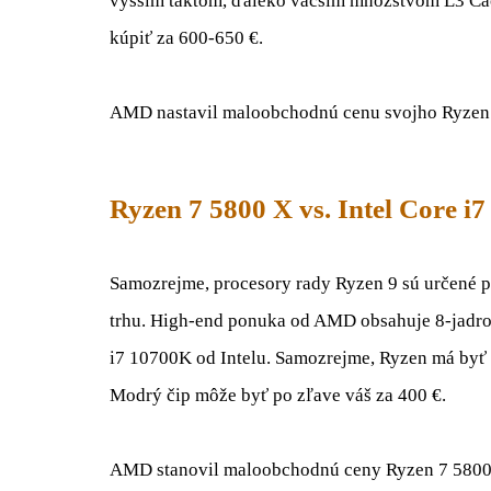
vyšším taktom, ďaleko väčším množstvom L3 Cach
kúpiť za 600-650 €.
AMD nastavil maloobchodnú cenu svojho Ryzen
Ryzen 7 5800 X vs. Intel Core i
Samozrejme, procesory rady Ryzen 9 sú určené pr
trhu. High-end ponuka od AMD obsahuje 8-jadrov
i7 10700K od Intelu. Samozrejme, Ryzen má byť vý
Modrý čip môže byť po zľave váš za 400 €.
AMD stanovil maloobchodnú ceny Ryzen 7 5800