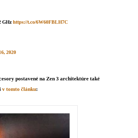
02 GHz
https://t.co/6W60FBLH7C
16, 2020
esory postavené na Zen 3 architektúre také
i
v tomto článku
: