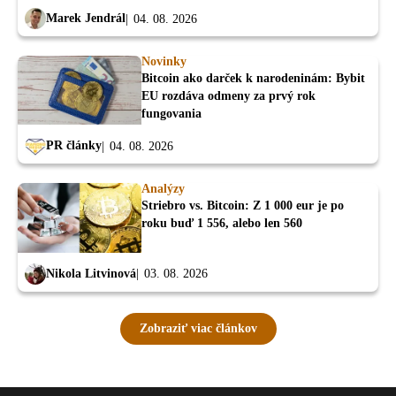
Marek Jendrál
04. 08. 2026
Novinky
Bitcoin ako darček k narodeninám: Bybit
EU rozdáva odmeny za prvý rok
fungovania
PR články
04. 08. 2026
Analýzy
Striebro vs. Bitcoin: Z 1 000 eur je po
roku buď 1 556, alebo len 560
Nikola Litvinová
03. 08. 2026
Zobraziť viac článkov