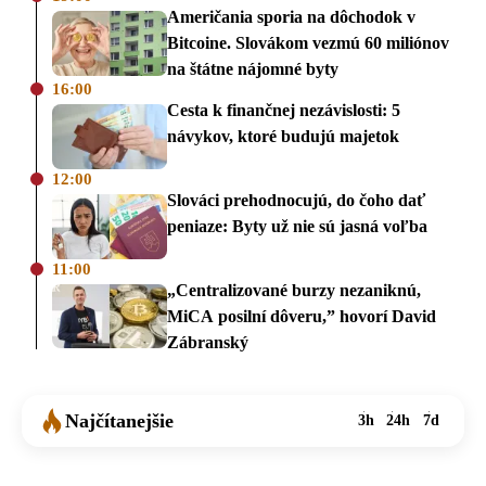
Američania sporia na dôchodok v
Bitcoine. Slovákom vezmú 60 miliónov
na štátne nájomné byty
16:00
Cesta k finančnej nezávislosti: 5
návykov, ktoré budujú majetok
12:00
Slováci prehodnocujú, do čoho dať
peniaze: Byty už nie sú jasná voľba
11:00
„Centralizované burzy nezaniknú,
MiCA posilní dôveru,” hovorí David
Zábranský
Najčítanejšie
3h
24h
7d