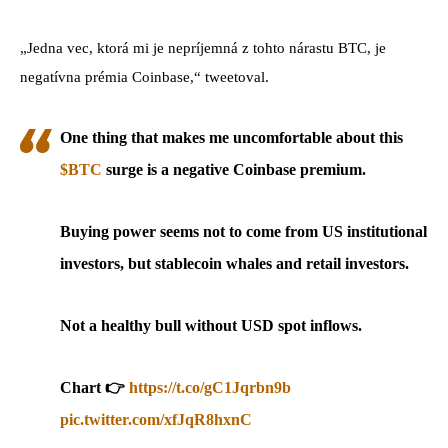
„Jedna vec, ktorá mi je nepríjemná z tohto nárastu BTC, je
negatívna prémia Coinbase,“ tweetoval.
One thing that makes me uncomfortable about this
$BTC
surge is a negative Coinbase premium.
Buying power seems not to come from US institutional
investors, but stablecoin whales and retail investors.
Not a healthy bull without USD spot inflows.
Chart 👉
https://t.co/gC1Jqrbn9b
pic.twitter.com/xfJqR8hxnC