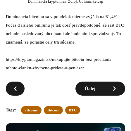
Dominancia kryptomien. Zdroj: Coinmarketcap
Dominancia bitcoinu sa v pondelok mierne zvýšila na 61,4%.
Počas ďalšieho bullrunu je tak dosť pravdepodobné, že rast BTC
nebude nasledovaný altcoinami ale bude nimi sprevádzaný. To
znamená, že porastie celý trh súčasne.
https://kryptomagazin.sk/nekupujte-bitcoin-bez-precitania-
tohoto-clanku-zbytocne-pridete-o-peniaze/
Ďalej
Tagy:
altcoiny
Bitcoin
BTC