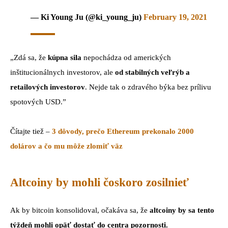
— Ki Young Ju (@ki_young_ju)
February 19, 2021
„Zdá sa, že
kúpna
sila
nepochádza od amerických
inštitucionálnych investorov, ale
od stabilných veľrýb a
retailových investorov
. Nejde tak o zdravého býka bez prílivu
spotových USD.”
Čítajte tiež –
3 dôvody, prečo Ethereum prekonalo 2000
dolárov a čo mu môže zlomiť väz
Altcoiny by mohli čoskoro zosilnieť
Ak by bitcoin konsolidoval, očakáva sa, že
altcoiny by sa tento
týždeň mohli opäť dostať do centra pozornosti.