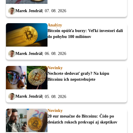
Marek Jendrál
07. 08. 2026
Analýzy
Bitcoin opúšťa burzy: Veľkí investori dali
do pohybu 100 miliónov
Marek Jendrál
06. 08. 2026
Novinky
Nechcete sledovať grafy? Na kúpu
Bitcoinu ich nepotrebujete
Marek Jendrál
05. 08. 2026
Novinky
20 eur mesačne do Bitcoinu: Číslo po
desiatich rokoch prekvapí aj skeptikov