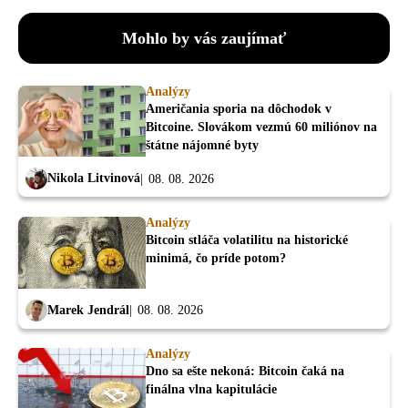
Mohlo by vás zaujímať
Analýzy
Američania sporia na dôchodok v
Bitcoine. Slovákom vezmú 60 miliónov na
štátne nájomné byty
Nikola Litvinová
08. 08. 2026
Analýzy
Bitcoin stláča volatilitu na historické
minimá, čo príde potom?
Marek Jendrál
08. 08. 2026
Analýzy
Dno sa ešte nekoná: Bitcoin čaká na
finálna vlna kapitulácie