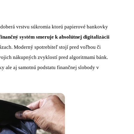
 odoberá vrstvu súkromia ktorú papierové bankovky
finančný systém smeruje k absolútnej digitalizácii
zach. Moderný spotrebiteľ stojí pred voľbou či
vojich nákupných zvyklostí pred algoritmami bánk.
y ale aj samotnú podstatu finančnej slobody v