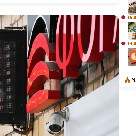
16:
14:
N