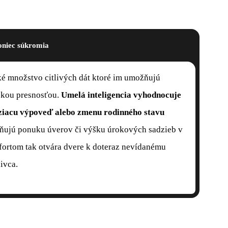
niec súkromia
ké množstvo citlivých dát ktoré im umožňujú
sokou presnosťou.
Umelá inteligencia vyhodnocuje
ziacu výpoveď alebo zmenu rodinného stavu
vňujú ponuku úverov či výšku úrokových sadzieb v
ortom tak otvára dvere k doteraz nevídanému
ivca.