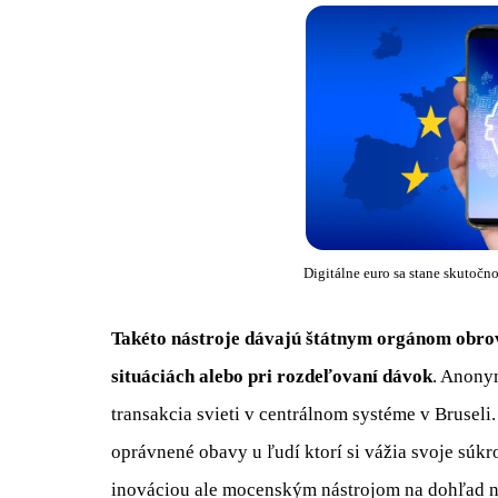
Digitálne euro sa stane skutočn
Takéto nástroje dávajú štátnym orgánom obro
situáciách alebo pri rozdeľovaní dávok
. Anony
transakcia svieti v centrálnom systéme v Bruseli.
oprávnené obavy u ľudí ktorí si vážia svoje súk
inováciou ale mocenským nástrojom na dohľad 