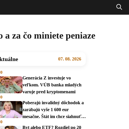
o a za čo miniete peniaze
ktuálne
07. 08. 2026
00
Generácia Z investuje vo
veľkom. VÚB banka mladých
varuje pred kryptomenami
00
Poberajú invalidný dôchodok a
zarábajú vyše 1 600 eur
mesačne. Štát im chce siahnuť
00
na dávky
Byt alebo ETF? Rozdiel po 20