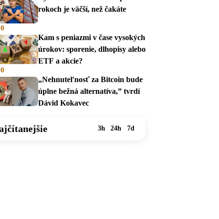
rokoch je väčší, než čakáte
00
Kam s peniazmi v čase vysokých
úrokov: sporenie, dlhopisy alebo
ETF a akcie?
00
„Nehnuteľnosť za Bitcoin bude
úplne bežná alternatíva,” tvrdí
Dávid Kokavec
ajčítanejšie
3h
24h
7d