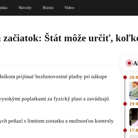
mika
Návody
Biznis
Video
 začiatok: Štát môže určiť, koľk
A
dníkom prijímať bezhotovostné platby pri nákupe
20:
vysokými poplatkami za fyzický plast a zavádzajú
19:
nych peňazí s limitom zostatku a možnosťou kontroly
17: