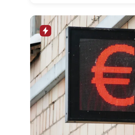
Horúca
novinka