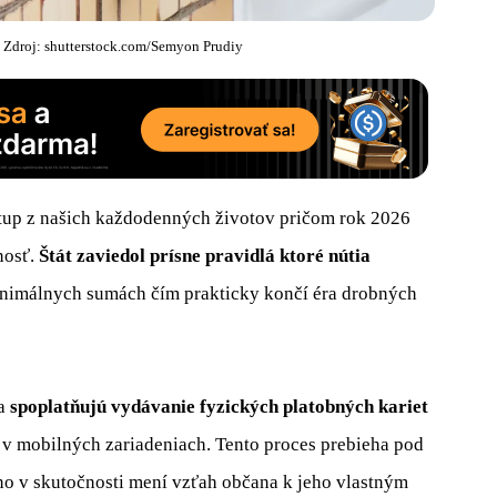
. Zdroj: shutterstock.com/Semyon Prudiy
tup z našich každodenných životov pričom rok 2026
nosť.
Štát zaviedol prísne pravidlá ktoré nútia
inimálnych sumách čím prakticky končí éra drobných
 a
spoplatňujú vydávanie fyzických platobných kariet
vy v mobilných zariadeniach. Tento proces prebieha pod
no v skutočnosti mení vzťah občana k jeho vlastným