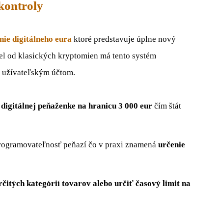
 kontroly
nie digitálneho eura
ktoré predstavuje úplne nový
el od klasických kryptomien má tento systém
m užívateľským účtom.
igitálnej peňaženke na hranicu 3 000 eur
čím štát
programovateľnosť peňazí čo v praxi znamená
určenie
čitých kategórií tovarov
alebo určiť časový limit na