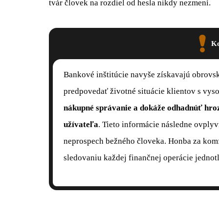
tvár človek na rozdiel od hesla nikdy nezmení.
Ko
Bankové inštitúcie navyše získavajú obrovs
predpovedať životné situácie klientov s vy
nákupné správanie a dokáže odhadnúť hro
užívateľa
. Tieto informácie následne ovply
neprospech bežného človeka. Honba za komf
sledovaniu každej finančnej operácie jednotl