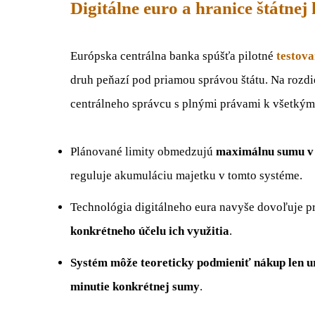
Digitálne euro a hranice štátnej
Európska centrálna banka spúšťa pilotné
testova
druh peňazí pod priamou správou štátu. Na rozdi
centrálneho správcu s plnými právami k všetký
Plánované limity obmedzujú
maximálnu sumu v d
reguluje akumuláciu majetku v tomto systéme.
Technológia digitálneho eura navyše dovoľuje 
konkrétneho účelu ich využitia
.
Systém môže teoreticky podmieniť nákup len ur
minutie konkrétnej sumy
.