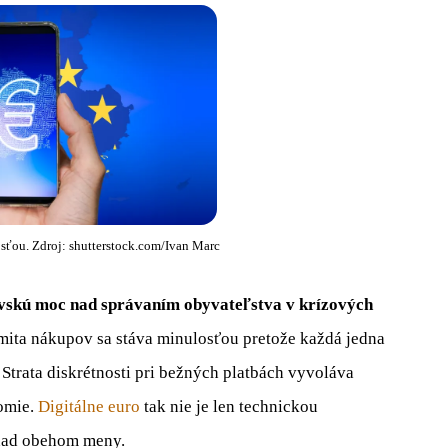
osťou. Zdroj: shutterstock.com/Ivan Marc
vskú moc nad správaním obyvateľstva v krízových
mita nákupov sa stáva minulosťou pretože každá jedna
 Strata diskrétnosti pri bežných platbách vyvoláva
romie.
Digitálne euro
tak nie je len technickou
nad obehom meny.