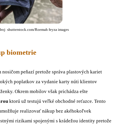
droj: shutterstock.com/Roemah feyza images
up biometrie
 nosičom peňazí pretože správa plastových kariet
okých poplatkov za vydanie karty núti klientov
ňaženky. Okrem mobilov však prichádza ešte
árou
ktorú už testujú veľké obchodné reťazce. Tento
 umožňuje realizovať nákup bez akéhokoľvek
stnými rizikami spojenými s krádežou identity pretože