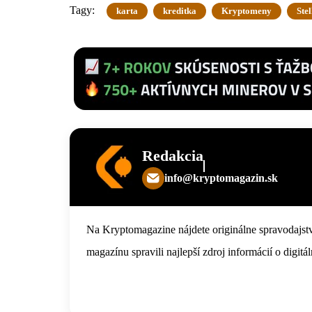
Tagy:
karta
kreditka
Kryptomeny
Stel
Redakcia
info@kryptomagazin.sk
Na Kryptomagazine nájdete originálne spravodajstv
magazínu spravili najlepší zdroj informácií o digi