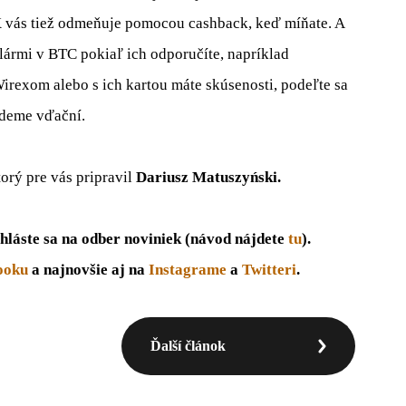
X vás tiež odmeňuje pomocou cashback, keď míňate. A
ármi v BTC pokiaľ ich odporučíte, napríklad
 Wirexom alebo s ich kartou máte skúsenosti, podeľte sa
udeme vďační.
torý pre vás pripravil
Dariusz Matuszyński.
hláste sa na odber noviniek (návod nájdete
tu
).
ooku
a najnovšie aj na
Instagrame
a
Twitteri
.
Ďalší článok