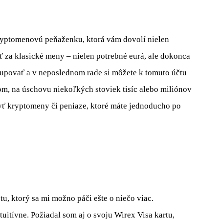
kryptomenovú peňaženku, ktorá vám dovolí nielen
ť za klasické meny – nielen potrebné eurá, ale dokonca
upovať a v neposlednom rade si môžete k tomuto účtu
rom, na úschovu niekoľkých stoviek tisíc alebo miliónov
 byť kryptomeny či peniaze, ktoré máte jednoducho po
u, ktorý sa mi možno páči ešte o niečo viac.
intuitívne. Požiadal som aj o svoju Wirex Visa kartu,