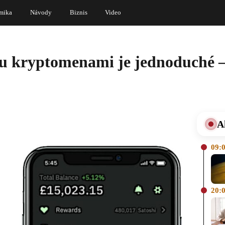
mika
Návody
Biznis
Video
ou kryptomenami je jednoduché – t
A
09:
20: