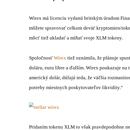
Wirex má licenciu vydanú britským úradom Fina
môžete spravovať celkom deväť kryptomien/toke
môcť tiež ukladať a míňať svoje XLM tokeny.
Spoločnosť
Wirex
tiež oznámila, že plánuje spus
doláru, euru libre a ďalším. Wirex poukazuje na t
americký dolár, dúfajú teda, že väčšia rozmanito
potreby miestnych poskytovateľov likvidity.“
Pridaním tokenu XLM to však pravdepodobne neko