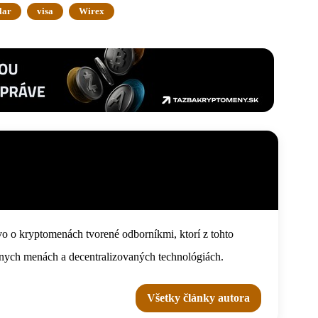
lar
visa
Wirex
o o kryptomenách tvorené odborníkmi, ktorí z tohto
tálnych menách a decentralizovaných technológiách.
Všetky články autora