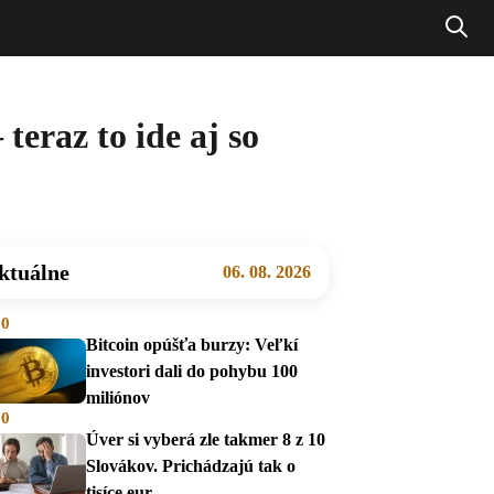
eraz to ide aj so
ktuálne
06. 08. 2026
00
Bitcoin opúšťa burzy: Veľkí
investori dali do pohybu 100
miliónov
00
Úver si vyberá zle takmer 8 z 10
Slovákov. Prichádzajú tak o
tisíce eur