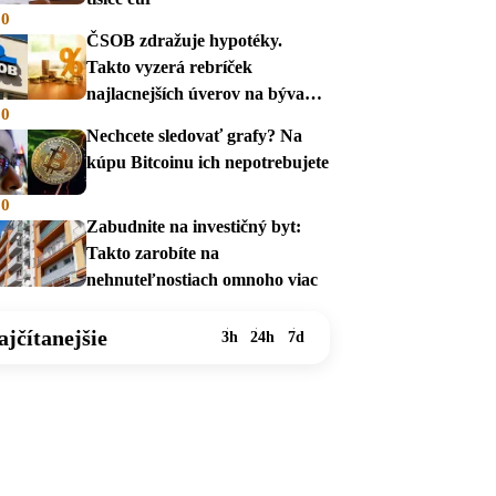
00
ČSOB zdražuje hypotéky.
Takto vyzerá rebríček
najlacnejších úverov na bývanie
00
v auguste 2026
Nechcete sledovať grafy? Na
kúpu Bitcoinu ich nepotrebujete
00
Zabudnite na investičný byt:
Takto zarobíte na
nehnuteľnostiach omnoho viac
ajčítanejšie
3h
24h
7d