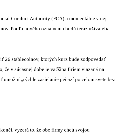
ncial Conduct Authority (FCA) a momentálne v nej
nov. Podľa nového oznámenia budú teraz užívatelia
tiť 26 stablecoinov, ktorých kurz bude zodpovedať
o, že v súčasnej dobe je väčšina firiem viazaná na
sť umožní „rýchle zasielanie peňazí po celom svete bez
nčí, vyzerá to, že obe firmy chcú svojou