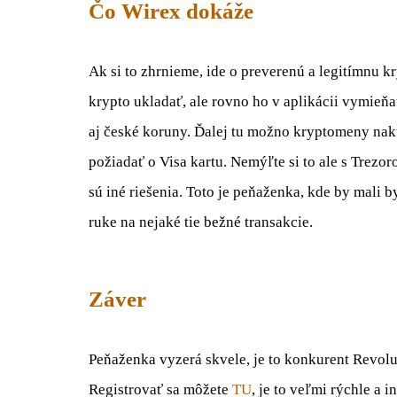
Čo Wirex dokáže
Ak si to zhrnieme, ide o preverenú a legitímnu 
krypto ukladať, ale rovno ho v aplikácii vymieňa
aj české koruny. Ďalej tu možno kryptomeny nak
požiadať o Visa kartu. Nemýľte si to ale s Trezo
sú iné riešenia. Toto je peňaženka, kde by mali
ruke na nejaké tie bežné transakcie.
Záver
Peňaženka vyzerá skvele, je to konkurent Revolut
Registrovať sa môžete
TU
, je to veľmi rýchle a 