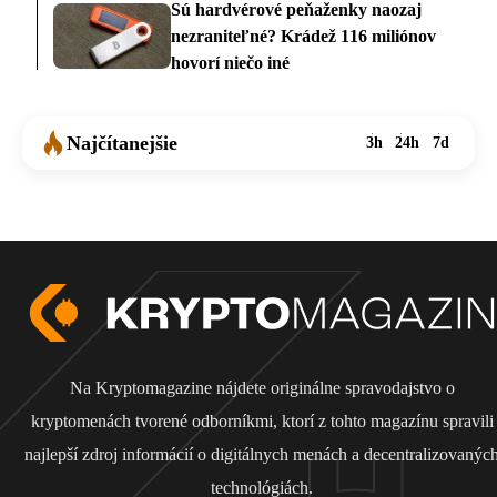
Sú hardvérové peňaženky naozaj
nezraniteľné? Krádež 116 miliónov
hovorí niečo iné
Najčítanejšie
3h
24h
7d
Na Kryptomagazine nájdete originálne spravodajstvo o
kryptomenách tvorené odborníkmi, ktorí z tohto magazínu spravili
najlepší zdroj informácií o digitálnych menách a decentralizovanýc
technológiách.