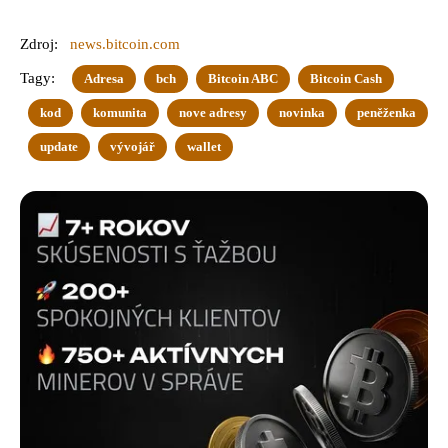
Zdroj:
news.bitcoin.com
Tagy:
Adresa
bch
Bitcoin ABC
Bitcoin Cash
kod
komunita
nove adresy
novinka
peněženka
update
vývojář
wallet