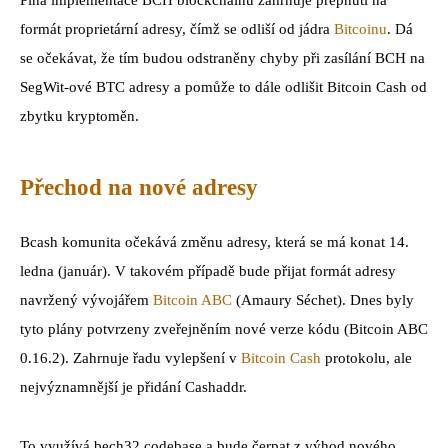
Plná implementace BCH blockchainu zahrnuje přepnutí na
formát proprietární adresy, čímž se odliší od jádra
Bitcoinu
. Dá
se očekávat, že tím budou odstraněny chyby při zasílání BCH na
SegWit-ové BTC adresy a pomůže to dále odlišit Bitcoin Cash od
zbytku kryptoměn.
Přechod na nové adresy
Bcash komunita očekává změnu adresy, která se má konat 14.
ledna (január). V takovém případě bude přijat formát adresy
navržený vývojářem
Bitcoin ABC
(Amaury Séchet). Dnes byly
tyto plány potvrzeny zveřejněním nové verze kódu (Bitcoin ABC
0.16.2). Zahrnuje řadu vylepšení v
Bitcoin Cash
protokolu, ale
nejvýznamnější je přidání Cashaddr.
To využívá bech32 codebase a bude čerpat z výhod nového