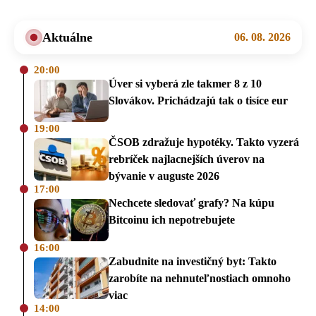
Aktuálne
06. 08. 2026
20:00
Úver si vyberá zle takmer 8 z 10
Slovákov. Prichádzajú tak o tisíce eur
19:00
ČSOB zdražuje hypotéky. Takto vyzerá
rebríček najlacnejších úverov na
bývanie v auguste 2026
17:00
Nechcete sledovať grafy? Na kúpu
Bitcoinu ich nepotrebujete
16:00
Zabudnite na investičný byt: Takto
zarobíte na nehnuteľnostiach omnoho
viac
14:00