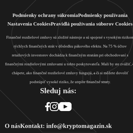
Podmienky ochrany súkromia
Podmienky používania
Nastavenia Cookies
Pravidlá používania súborov Cookies
Finančné rozdielové zmluvy sú zložité nástroje a sú spojené s vysokým riziko
rýchlych finančných strát v dôsledku pákového efektu. Na 75 % účtov
retailových investorov dochádza k finančným stratám pri obchodovaní s
finančnými rozdielovými zmluvami u tohto poskytovateľa. Mali by ste zvážiť, 
chápete, ako finančné rozdielové zmluvy fungujú, a či si môžete dovoliť
podstúpiť vysoké riziko, že utrpíte finančné straty.
Sleduj nás:
O nás
Kontakt: info@kryptomagazin.sk