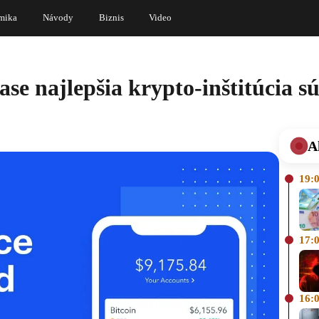
mika
Návody
Biznis
Video
e najlepšia krypto-inštitúcia sú
A
19:
17:
16: