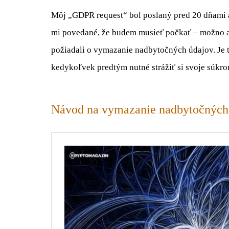
Môj
„
GDPR request“ bol poslaný pred 20 dňami a
mi povedané, že budem musieť počkať – možno až
požiadali o vymazanie nadbytočných údajov. Je t
kedykoľvek predtým nutné strážiť si svoje súkro
Návod na vymazanie nadbytočných 