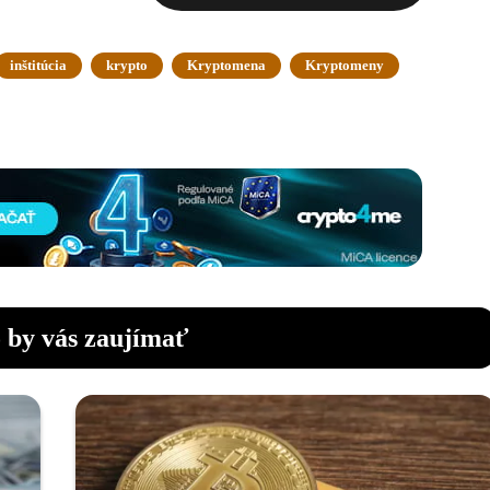
inštitúcia
krypto
Kryptomena
Kryptomeny
 by vás zaujímať