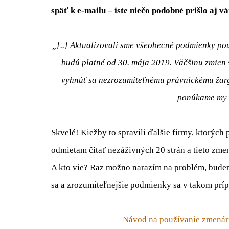
späť k e-mailu – iste niečo podobné prišlo aj v
„
[..] Aktualizovali sme všeobecné podmienky pou
budú platné od 30. mája 2019. Väčšinu zmien 
vyhnúť sa nezrozumiteľnému právnickému žarg
ponúkame my a
Skvelé! Kiežby to spravili ďalšie firmy, ktorých
odmietam čítať nezáživných 20 strán a tieto zmen
A kto vie? Raz možno narazím na problém, budem
sa a zrozumiteľnejšie podmienky sa v takom prí
Návod na používanie zmenárn