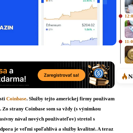
12:
11:
N
sti
Coinbase
. Služby tejto americkej firmy používam
m. Zo strany Coinbase som sa vždy (s výnimkou
sívny nával nových používateľov) stretol s
pora je veľmi spoľahlivá a služby kvalitné. A teraz