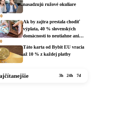
nasadzujú ružové okuliare
00
Ak by zajtra prestala chodiť
výplata, 40 % slovenských
domácností to neutiahne ani
00
mesiac
Táto karta od Bybit EU vracia
až 10 % z každej platby
ajčítanejšie
3h
24h
7d