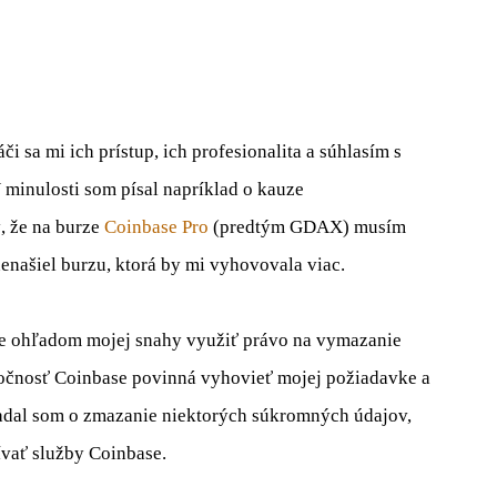
či sa mi ich prístup, ich profesionalita a súhlasím s
V minulosti som písal napríklad o kauze
, že na burze
Coinbase Pro
(predtým GDAX) musím
nenašiel burzu, ktorá by mi vyhovovala viac.
te ohľadom mojej snahy využiť právo na vymazanie
ločnosť Coinbase povinná vyhovieť mojej požiadavke a
iadal som o zmazanie niektorých súkromných údajov,
vať služby Coinbase.