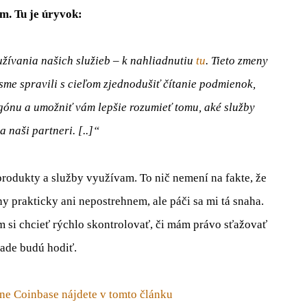
ám. Tu je úryvok:
žívania našich služieb – k nahliadnutiu
tu
. Tieto zmeny
sme spravili s cieľom zjednodušiť čítanie podmienok,
ónu a umožniť vám lepšie rozumieť tomu, aké služby
 naši partneri. [..]“
 produkty a služby využívam. To nič nemení na fakte, že
y prakticky ani nepostrehnem, ale páči sa mi tá snaha.
 si chcieť rýchlo skontrolovať, či mám právo sťažovať
pade budú hodiť.
e Coinbase nájdete v tomto článku