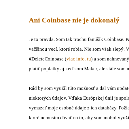
Ani Coinbase nie je dokonalý
Je to pravda. Som tak trochu fanúšik Coinbase. Pá
väčšinou vecí, ktoré robia. Nie som však slepý. 
#DeleteCoinbase (
viac info. tu
) a som nahnevaný
platiť poplatky aj keď som Maker, ale stále som 
Rád by som využil túto možnosť a dal vám upda
niektorých údajov. Vďaka Európskej únii je spo
vymazať moje osobné údaje z ich databázy. Pož
ktoré nemusím dávať na to, aby som mohol využí