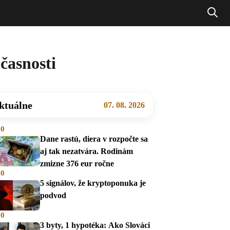
časnosti
ktuálne
07. 08. 2026
00
Dane rastú, diera v rozpočte sa
aj tak nezatvára. Rodinám
zmizne 376 eur ročne
00
5 signálov, že kryptoponuka je
podvod
00
3 byty, 1 hypotéka: Ako Slováci