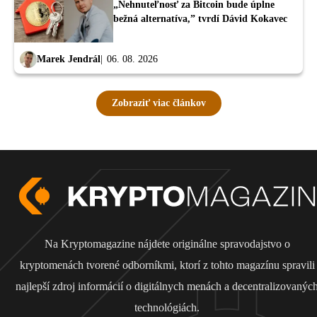
„Nehnuteľnosť za Bitcoin bude úplne
bežná alternatíva,” tvrdí Dávid Kokavec
Marek Jendrál
06. 08. 2026
Zobraziť viac článkov
Na Kryptomagazine nájdete originálne spravodajstvo o
kryptomenách tvorené odborníkmi, ktorí z tohto magazínu spravili
najlepší zdroj informácií o digitálnych menách a decentralizovanýc
technológiách.