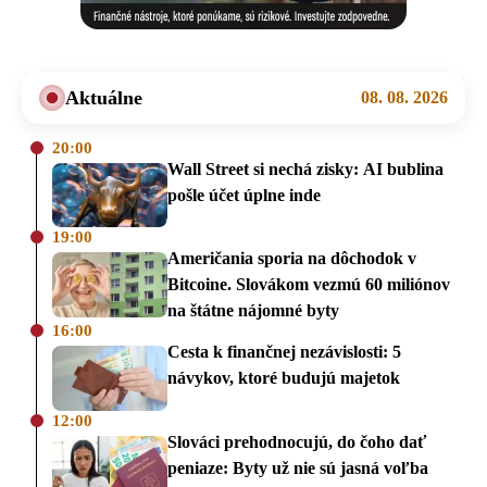
Aktuálne
08. 08. 2026
20:00
Wall Street si nechá zisky: AI bublina
pošle účet úplne inde
19:00
Američania sporia na dôchodok v
Bitcoine. Slovákom vezmú 60 miliónov
na štátne nájomné byty
16:00
Cesta k finančnej nezávislosti: 5
návykov, ktoré budujú majetok
12:00
Slováci prehodnocujú, do čoho dať
peniaze: Byty už nie sú jasná voľba