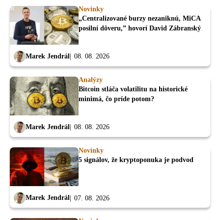
Novinky
„Centralizované burzy nezaniknú, MiCA
posilní dôveru,” hovorí David Zábranský
Marek Jendrál
08. 08. 2026
Analýzy
Bitcoin stláča volatilitu na historické
minimá, čo príde potom?
Marek Jendrál
08. 08. 2026
Novinky
5 signálov, že kryptoponuka je podvod
Marek Jendrál
07. 08. 2026