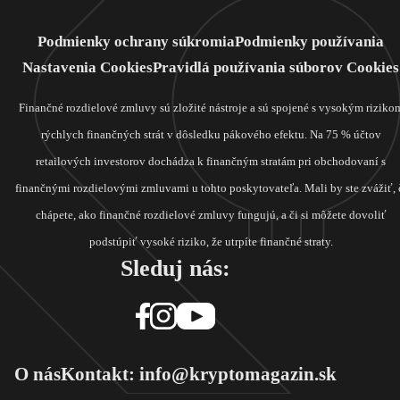
Podmienky ochrany súkromia
Podmienky používania
Nastavenia Cookies
Pravidlá používania súborov Cookies
Finančné rozdielové zmluvy sú zložité nástroje a sú spojené s vysokým riziko
rýchlych finančných strát v dôsledku pákového efektu. Na 75 % účtov
retailových investorov dochádza k finančným stratám pri obchodovaní s
finančnými rozdielovými zmluvami u tohto poskytovateľa. Mali by ste zvážiť, 
chápete, ako finančné rozdielové zmluvy fungujú, a či si môžete dovoliť
podstúpiť vysoké riziko, že utrpíte finančné straty.
Sleduj nás:
O nás
Kontakt: info@kryptomagazin.sk