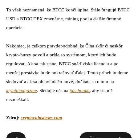
To však neznamená, že BTCC končí úplne. Stále fungujú BTCC
USD a BTCC DEX zmenárne, mining pool a ďalšie firemné
operácie.
Nakoniec, je celkom pravdepodobné, že Čína skôr či neskôr
krypto-burzy povolí a príde so systémom, ktorý ich bude
regulovať. Ak sa tak stane, BTCC snáď získa licenciu a po
menšej prestávke bude pokračovať ďalej. Tento príbeh budeme
sledovať a ak sa objaví niečo nové, dočítate sa o tom na
kryptomagazine
. Sledujte nás na
facebooku
, aby ste nič
nezmeškali.
Zdroj:
cryptocoinsnews.com