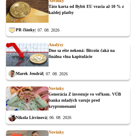
Novinky
Táto karta od Bybit EU vracia až 10 % z
každej platby
PR články
07. 08. 2026
Analýzy
Dno sa ešte nekoná: Bitcoin čaká na
finálna vlna kapitulácie
Marek Jendrál
07. 08. 2026
Novinky
Generácia Z investuje vo veľkom. VÚB
banka mladých varuje pred
kryptomenami
Nikola Litvinová
06. 08. 2026
Novinky