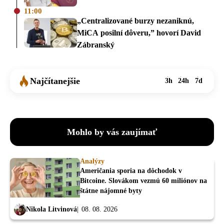
11:00
„Centralizované burzy nezaniknú,
MiCA posilní dôveru,” hovorí David
Zábranský
Najčítanejšie
3h
24h
7d
Mohlo by vás zaujímať
Analýzy
Američania sporia na dôchodok v
Bitcoine. Slovákom vezmú 60 miliónov na
štátne nájomné byty
Nikola Litvinová
08. 08. 2026