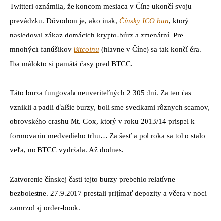
Twitteri oznámila, že koncom mesiaca v Číne ukončí svoju
prevádzku. Dôvodom je, ako inak,
Čínsky ICO ban
, ktorý
nasledoval zákaz domácich krypto-búrz a zmenární. Pre
mnohých fanúšikov
Bitcoinu
(hlavne v Číne) sa tak končí éra.
Iba málokto si pamätá časy pred BTCC.
Táto burza fungovala neuveriteľných 2 305 dní. Za ten čas
vznikli a padli ďalšie burzy, boli sme svedkami rôznych scamov,
obrovského crashu Mt. Gox, ktorý v roku 2013/14 prispel k
formovaniu medvedieho trhu… Za šesť a pol roka sa toho stalo
veľa, no BTCC vydržala. Až dodnes.
Zatvorenie čínskej časti tejto burzy prebehlo relatívne
bezbolestne. 27.9.2017 prestali prijímať depozity a včera v noci
zamrzol aj order-book.