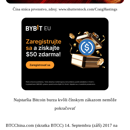
Čína stráca prvenstvo, zdroj: www.shutterstock.com/CraigHastings
Najstaršia Bitcoin burza kvôli čínskym zákazom nemôže
pokračovať
BTCChina.com (skratka BTCC) 14. Septembra (září) 2017 na