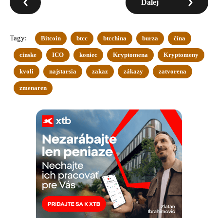
Ďalej
Tagy:
Bitcoin
btcc
btcchina
burza
čína
cinske
ICO
koniec
Kryptomena
Kryptomeny
kvoli
najstarsia
zakaz
zákazy
zatvorena
zmenaren