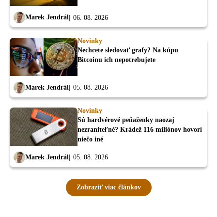
Marek Jendrál
06. 08. 2026
Novinky
Nechcete sledovať grafy? Na kúpu
Bitcoinu ich nepotrebujete
Marek Jendrál
05. 08. 2026
Novinky
Sú hardvérové peňaženky naozaj
nezraniteľné? Krádež 116 miliónov hovorí
niečo iné
Marek Jendrál
05. 08. 2026
Zobraziť viac článkov