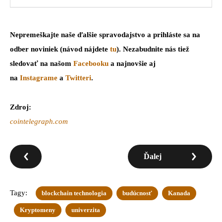
Nepremeškajte naše ďalšie spravodajstvo a prihláste sa na
odber noviniek (návod nájdete
tu
). Nezabudnite nás tiež
sledovať na našom
Facebooku
a najnovšie aj
na
Instagrame
a
Twitteri
.
Zdroj:
cointelegraph.com
Ďalej
Tagy:
blockchain technologia
budúcnosť
Kanada
Kryptomeny
univerzita