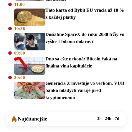
11:00
Táto karta od Bybit EU vracia až 10 %
z každej platby
10:36
Dosiahne SpaceX do roku 2030 tržiy vo
výške 1 bilióna dolárov?
09:00
Dno sa ešte nekoná: Bitcoin čaká na
finálna vlna kapitulácie
20:00
Generácia Z investuje vo veľkom. VÚB
banka mladých varuje pred
kryptomenami
Najčítanejšie
3h
24h
7d