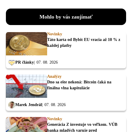
Mohlo by vás zaujímať
Novinky
Táto karta od Bybit EU vracia až 10 % z
každej platby
PR články
07. 08. 2026
Analýzy
Dno sa ešte nekoná: Bitcoin čaká na
finálna vlna kapitulácie
Marek Jendrál
07. 08. 2026
Novinky
Generácia Z investuje vo veľkom. VÚB
banka mladých varuje pred