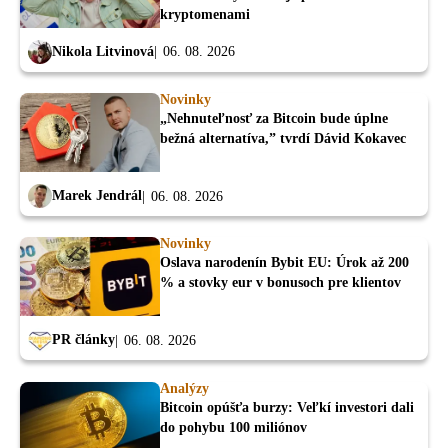
kryptomenami
Nikola Litvinová
06. 08. 2026
Novinky
„Nehnuteľnosť za Bitcoin bude úplne
bežná alternatíva,” tvrdí Dávid Kokavec
Marek Jendrál
06. 08. 2026
Novinky
Oslava narodenín Bybit EU: Úrok až 200
% a stovky eur v bonusoch pre klientov
PR články
06. 08. 2026
Analýzy
Bitcoin opúšťa burzy: Veľkí investori dali
do pohybu 100 miliónov