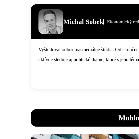
Michal Sobek
Ekonomický red
Vyštudoval odbor masmediálne štúdia. Od skončenia
aktívne sleduje aj politické dianie, ktoré s jeho tém
Mohlo