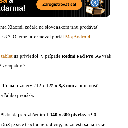
anta Xiaomi, začala na slovenskom trhu predávať
E 8.7. O téme informoval portál
MôjAndroid
.
n
tablet
už priviedol. V prípade
Redmi Pad Pro 5G
však
ké kompaktné.
. Tá má rozmery
212 x 125 x 8,8 mm
a hmotnosť
 sa ľahko prenáša.
S displej s rozlíšením
1 340 x 800 pixelov
a 90-
án
5:3
je síce trochu netradičný, no zmestí sa naň viac