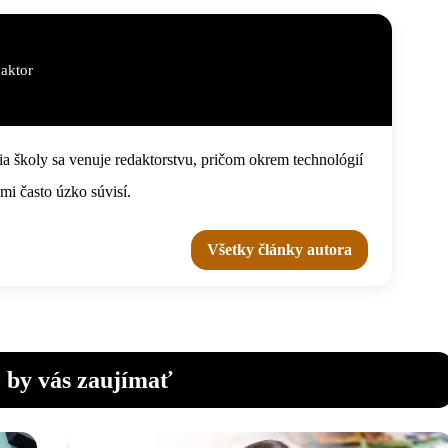
aktor
 školy sa venuje redaktorstvu, pričom okrem technológií
ami často úzko súvisí.
Všetky články autora
 by vás zaujímať