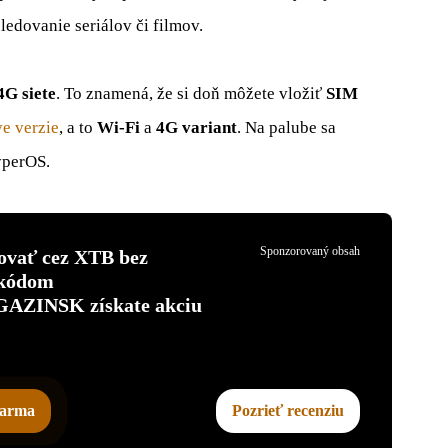
ledovanie seriálov či filmov.
4G siete
. To znamená, že si doň môžete vložiť
SIM
e verzie
, a to
Wi-Fi
a
4G variant
. Na palube sa
yperOS.
Sponzorovaný obsah
tovať cez XTB bez
 kódom
INSK získate akciu
darma
Pozrieť recenziu