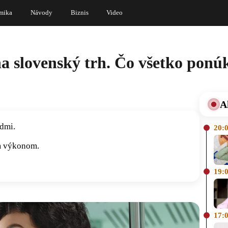
mika
Návody
Biznis
Video
na slovenský trh. Čo všetko ponú
A
edmi.
20:
m výkonom.
19:
17: