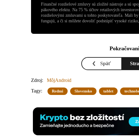
Finančné rozdielové zmluvy sú zložité nástroje a sú sp
pákového efektu. Na 75 % účtov retailových investoro
rozdielovými zmluvami u tohto poskytovateľa. Mali by s
fungujú, a či si môžete dovoliť podstúpiť vysoké riziko, 
Pokračovani
Späť
Str
Zdroj:
MôjAndroid
Tagy:
Redmi
Slovensko
tablet
technol