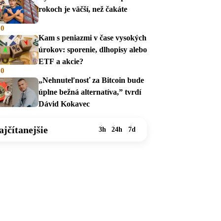
rokoch je väčší, než čakáte
00
Kam s peniazmi v čase vysokých
úrokov: sporenie, dlhopisy alebo
ETF a akcie?
00
„Nehnuteľnosť za Bitcoin bude
úplne bežná alternatíva,” tvrdí
Dávid Kokavec
ajčítanejšie
3h
24h
7d