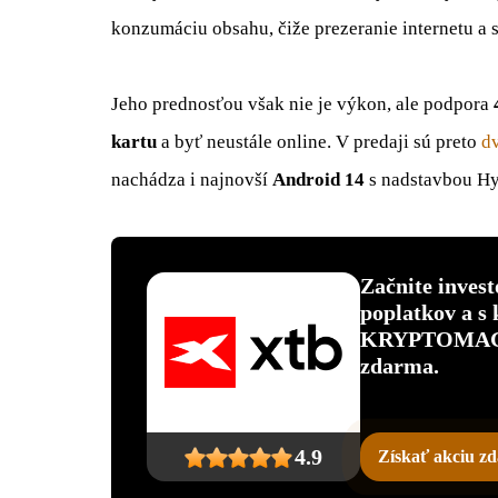
konzumáciu obsahu, čiže prezeranie internetu a s
Jeho prednosťou však nie je výkon, ale podpora
kartu
a byť neustále online. V predaji sú preto
dv
nachádza i najnovší
Android 14
s nadstavbou H
Začnite inves
poplatkov a s
KRYPTOMAGAZ
zdarma.
4.9
Získať akciu z