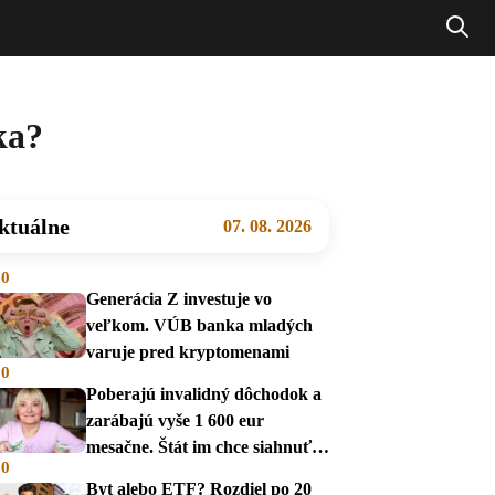
ka?
ktuálne
07. 08. 2026
00
Generácia Z investuje vo
veľkom. VÚB banka mladých
varuje pred kryptomenami
00
Poberajú invalidný dôchodok a
zarábajú vyše 1 600 eur
mesačne. Štát im chce siahnuť
00
na dávky
Byt alebo ETF? Rozdiel po 20