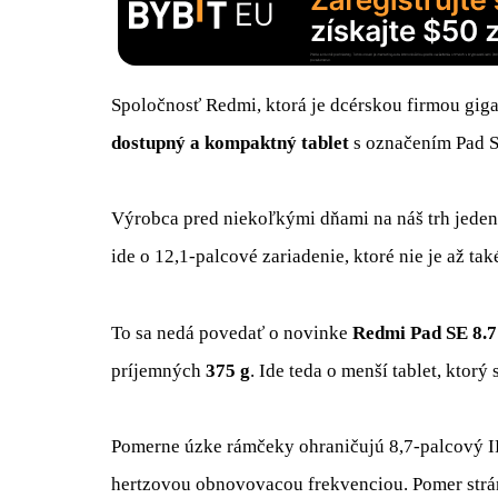
Spoločnosť Redmi, ktorá je dcérskou firmou gig
dostupný a kompaktný tablet
s označením Pad S
Výrobca pred niekoľkými dňami na náš trh jede
ide o 12,1-palcové zariadenie, ktoré nie je až ta
To sa nedá povedať o novinke
Redmi Pad SE 8.7
príjemných
375 g
. Ide teda o menší tablet, ktorý
Pomerne úzke rámčeky ohraničujú 8,7-palcový IP
hertzovou obnovovacou frekvenciou. Pomer str