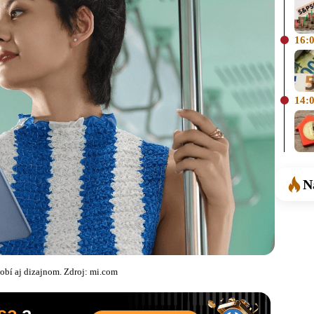
16:
14:
N
obí aj dizajnom. Zdroj: mi.com