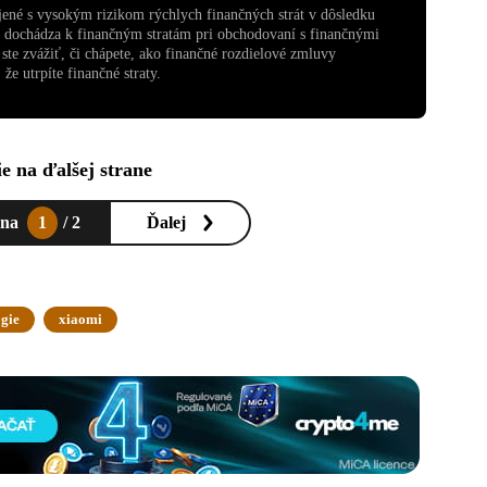
ojené s vysokým rizikom rýchlych finančných strát v dôsledku
v dochádza k finančným stratám pri obchodovaní s finančnými
te zvážiť, či chápete, ako finančné rozdielové zmluvy
že utrpíte finančné straty.
e na ďalšej strane
ana
1
/ 2
Ďalej
ogie
xiaomi