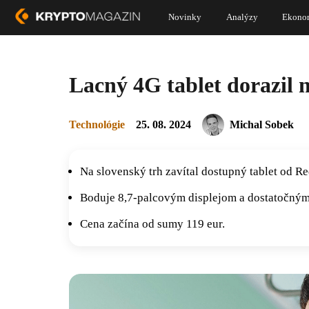
Novinky
Analýzy
Ekono
Lacný 4G tablet dorazil 
Technológie
25. 08. 2024
Michal Sobek
Na slovenský trh zavítal dostupný tablet od R
Boduje 8,7-palcovým displejom a dostatočný
Cena začína od sumy 119 eur.