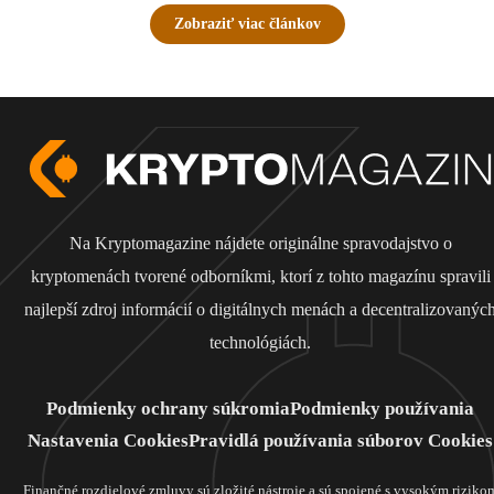
Zobraziť viac článkov
Na Kryptomagazine nájdete originálne spravodajstvo o
kryptomenách tvorené odborníkmi, ktorí z tohto magazínu spravili
najlepší zdroj informácií o digitálnych menách a decentralizovanýc
technológiách.
Podmienky ochrany súkromia
Podmienky používania
Nastavenia Cookies
Pravidlá používania súborov Cookies
Finančné rozdielové zmluvy sú zložité nástroje a sú spojené s vysokým riziko