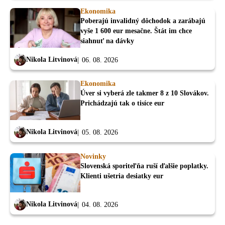
Ekonomika
Poberajú invalidný dôchodok a zarábajú
vyše 1 600 eur mesačne. Štát im chce
siahnuť na dávky
Nikola Litvinová
06. 08. 2026
Ekonomika
Úver si vyberá zle takmer 8 z 10 Slovákov.
Prichádzajú tak o tisíce eur
Nikola Litvinová
05. 08. 2026
Novinky
Slovenská sporiteľňa ruší ďalšie poplatky.
Klienti ušetria desiatky eur
Nikola Litvinová
04. 08. 2026