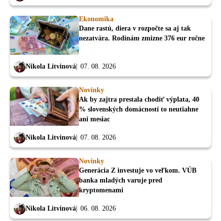
Ekonomika
Dane rastú, diera v rozpočte sa aj tak
nezatvára. Rodinám zmizne 376 eur ročne
Nikola Litvinová
07. 08. 2026
Novinky
Ak by zajtra prestala chodiť výplata, 40
% slovenských domácností to neutiahne
ani mesiac
Nikola Litvinová
07. 08. 2026
Novinky
Generácia Z investuje vo veľkom. VÚB
banka mladých varuje pred
kryptomenami
Nikola Litvinová
06. 08. 2026