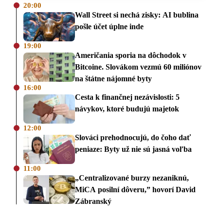
20:00
Wall Street si nechá zisky: AI bublina
pošle účet úplne inde
19:00
Američania sporia na dôchodok v
Bitcoine. Slovákom vezmú 60 miliónov
na štátne nájomné byty
16:00
Cesta k finančnej nezávislosti: 5
návykov, ktoré budujú majetok
12:00
Slováci prehodnocujú, do čoho dať
peniaze: Byty už nie sú jasná voľba
11:00
„Centralizované burzy nezaniknú,
MiCA posilní dôveru,” hovorí David
Zábranský