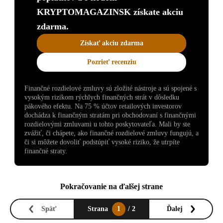
KRYPTOMAGAZINSK získate akciu
zdarma.
Získať akciu zdarma
Pozrieť recenziu
Finančné rozdielové zmluvy sú zložité nástroje a sú spojené s
vysokým rizikom rýchlych finančných strát v dôsledku
pákového efektu. Na 75 % účtov retailových investorov
dochádza k finančným stratám pri obchodovaní s finančnými
rozdielovými zmluvami u tohto poskytovateľa. Mali by ste
zvážiť, či chápete, ako finančné rozdielové zmluvy fungujú, a
či si môžete dovoliť podstúpiť vysoké riziko, že utrpíte
finančné straty.
Pokračovanie na ďalšej strane
Späť
Strana
1
/ 2
Ďalej