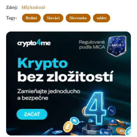
Zdroj:
MôjAndroid
Tagy:
Redmi
Slováci
Slovensko
tablet