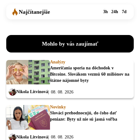
Najčítanejšie
3h
24h
7d
Mohlo by vás zaujímať
Analýzy
Američania sporia na dôchodok v
Bitcoine. Slovákom vezmú 60 miliónov na
štátne nájomné byty
Nikola Litvinová
08. 08. 2026
Novinky
Slováci prehodnocujú, do čoho dať
peniaze: Byty už nie sú jasná voľba
Nikola Litvinová
08. 08. 2026