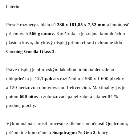
batériu.
Presné rozmery tabletu sú
280 x 181,85 x 7,52 mm
a hmotnosť
príjemných
566 gramov
. Konštrukcia je zrejme kombináciou
plastu a kovu, dotykový displej pritom chráni ochranné sklo
Corning Gorilla Glass 3
.
Práve displej je obrovským lákadlom tohto tabletu. Jeho
uhlopriečka je
12,1-palca
s rozlíšením 2 560 x 1 600 pixelov
a 120-hertzovou obnovovacou frekvenciou. Maximálny jas je
potom
600 nitov
a zobrazovací panel zaberá takmer 84 %
prednej plochy.
Výkon má na starosti procesor z dielne spoločnosti Qualcomm,
pričom ide konkrétne o
Snapdragon 7s Gen 2
, ktorý