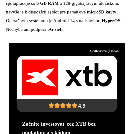
spolupracuje so
6 GB RAM
a 128-gigabajtovým úložiskom,
navyše je k dispozícii aj slot pre pamäťové
microSD karty
.
Operačným systémom je Android 14 s nadstavbou
HyperOS
.
Nechýba ani podpora
5G sietí
.
Sponzorovaný obsah
4.9
Začnite investovať cez XTB bez
poplatkov a s kódom