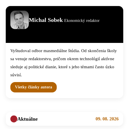
Michal Sobek
Ekonomický redaktor
Vyštudoval odbor masmediálne štúdia. Od skončenia školy
sa venuje redaktorstvu, pričom okrem technológií aktívne
sleduje aj politické dianie, ktoré s jeho témami často úzko
súvisí.
Všetky články autora
Aktuálne
09. 08. 2026