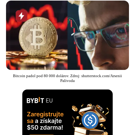
Horúca
novinka
Bitcoin padol pod 80 000 dolárov. Zdroj: shutterstock.com/Arsenii
Palivoda