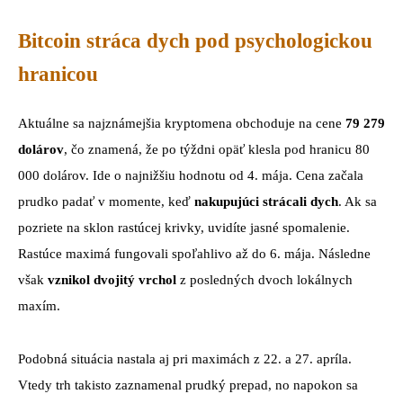
Bitcoin stráca dych pod psychologickou
hranicou
Aktuálne sa najznámejšia kryptomena obchoduje na cene
79 279
dolárov
, čo znamená, že po týždni opäť klesla pod hranicu 80
000 dolárov. Ide o najnižšiu hodnotu od 4. mája. Cena začala
prudko padať v momente, keď
nakupujúci strácali dych
. Ak sa
pozriete na sklon rastúcej krivky, uvidíte jasné spomalenie.
Rastúce maximá fungovali spoľahlivo až do 6. mája. Následne
však
vznikol dvojitý vrchol
z posledných dvoch lokálnych
maxím.
Podobná situácia nastala aj pri maximách z 22. a 27. apríla.
Vtedy trh takisto zaznamenal prudký prepad, no napokon sa