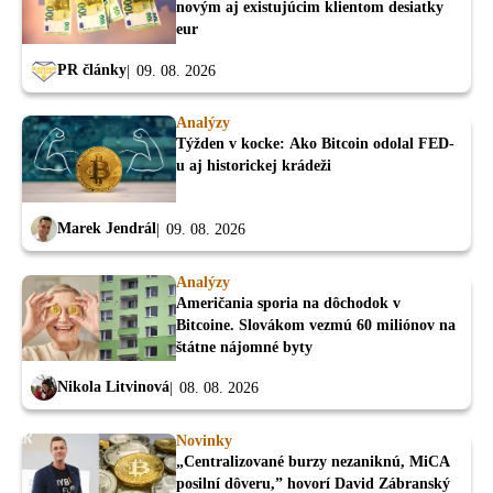
novým aj existujúcim klientom desiatky
eur
PR články
09. 08. 2026
Analýzy
Týžden v kocke: Ako Bitcoin odolal FED-
u aj historickej krádeži
Marek Jendrál
09. 08. 2026
Analýzy
Američania sporia na dôchodok v
Bitcoine. Slovákom vezmú 60 miliónov na
štátne nájomné byty
Nikola Litvinová
08. 08. 2026
Novinky
„Centralizované burzy nezaniknú, MiCA
posilní dôveru,” hovorí David Zábranský