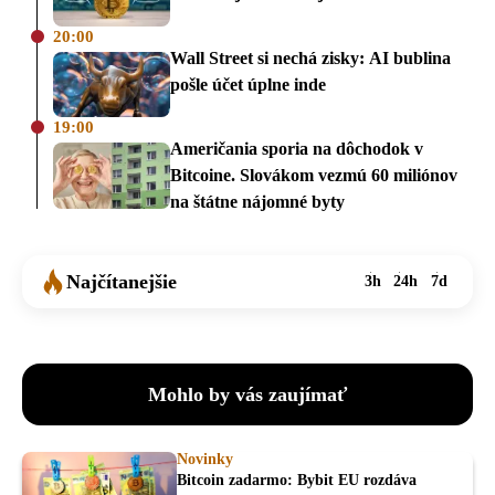
20:00
Wall Street si nechá zisky: AI bublina
pošle účet úplne inde
19:00
Američania sporia na dôchodok v
Bitcoine. Slovákom vezmú 60 miliónov
na štátne nájomné byty
Najčítanejšie
3h
24h
7d
Mohlo by vás zaujímať
Novinky
Bitcoin zadarmo: Bybit EU rozdáva