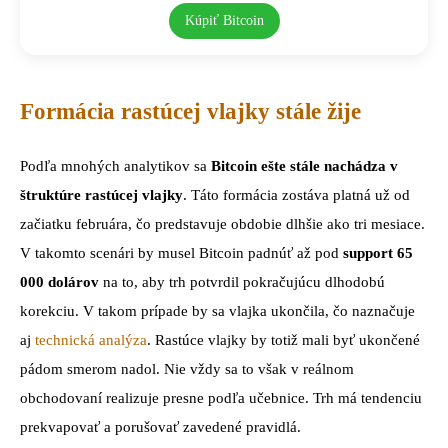
Kúpiť Bitcoin
Formácia rastúcej vlajky stále žije
Podľa mnohých analytikov sa
Bitcoin ešte stále nachádza v
štruktúre rastúcej vlajky
. Táto formácia zostáva platná už od
začiatku februára, čo predstavuje obdobie dlhšie ako tri mesiace.
V takomto scenári by musel Bitcoin padnúť až pod
support 65
000 dolárov
na to, aby trh potvrdil pokračujúcu dlhodobú
korekciu. V takom prípade by sa vlajka ukončila, čo naznačuje
aj
technická analýza
. Rastúce vlajky by totiž mali byť ukončené
pádom smerom nadol. Nie vždy sa to však v reálnom
obchodovaní realizuje presne podľa učebnice. Trh má tendenciu
prekvapovať a porušovať zavedené pravidlá.