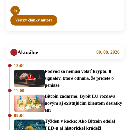
Všetky články autora
Aktuálne
09. 08. 2026
12:00
Podvod sa nemusí volať krypto: 8
signálov, ktoré odhalia, že prídete o
peniaze
11:00
Bitcoin zadarmo: Bybit EU rozdáva
novým aj existujúcim klientom desiatky
eur
09:00
Týžden v kocke: Ako Bitcoin odolal
FED-u aj historickej krádeži