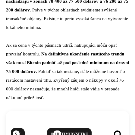
nachádzajú v zónach 78 400 až 77 500 dolárov a 76 200 až 75
200 dolárov
. Práve v týchto oblastiach evidujeme zvýšené
transakčné objemy. Existuje tu preto vysoká šanca na vytvorenie
lokálneho minima.
Ak sa cena v týchto pásmach udrží, nakupujúci môžu opäť
prevziať kontrolu.
Na definitívne ukončenie rastúceho trendu
však musí Bitcoin padnúť až pod posledné minimum na úrovni
75 000 dolárov
. Pokiaľ sa tak nestane, stále môžeme hovoriť o
rastúcom nastavení trhu. Zvýšený záujem o nákupy v okolí 76
000 dolárov naznačuje, že mnohí hráči stále vidia v prepade
nákupnú príležitosť.
$
€
1H
1D
1T
1M
1R
VŠETKO