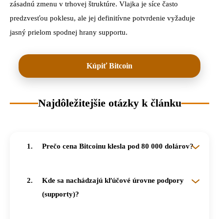
zásadnú zmenu v trhovej štruktúre. Vlajka je síce často
predzvesťou poklesu, ale jej definitívne potvrdenie vyžaduje
jasný prielom spodnej hrany supportu.
Kúpiť Bitcoin
Najdôležitejšie otázky k článku
Prečo cena Bitcoinu klesla pod 80 000 dolárov?
Bitcoin stratil dynamiku po vytvorení dvojitého vrcholu, keď nákupcovia po šiestich týždňoch rastu vyčerpali svoj dych. Aktuálne sa cena pohybuje na úrovni 79 279 dolárov, čo predstavuje najnižšiu hodnotu od začiatku mája.
Kde sa nachádzajú kľúčové úrovne podpory
(supporty)?
Najbližšie zóny so zvýšeným objemom transakcií sledujeme v pásmach 78 400 – 77 500 dolárov a 76 200 – 75 200 dolárov. Práve tu existuje vysoká šanca na sformovanie lokálneho minima, od ktorého by sa cena mohla odraziť.