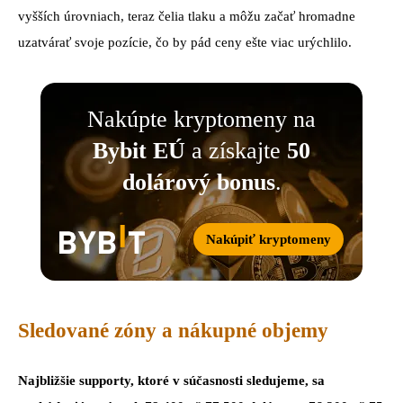
vyšších úrovniach, teraz čelia tlaku a môžu začať hromadne
uzatvárať svoje pozície, čo by pád ceny ešte viac urýchlilo.
Nakúpte kryptomeny na
Bybit EÚ
a získajte
50
dolárový bonus
.
Nakúpiť kryptomeny
Sledované zóny a nákupné objemy
Najbližšie supporty, ktoré v súčasnosti sledujeme, sa