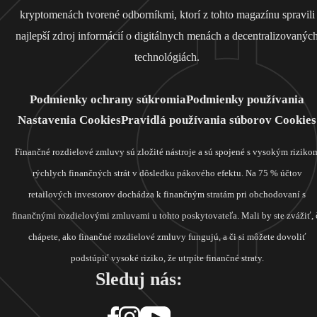
kryptomenách tvorené odborníkmi, ktorí z tohto magazínu spravili
najlepší zdroj informácií o digitálnych menách a decentralizovanýc
technológiách.
Podmienky ochrany súkromia
Podmienky používania
Nastavenia Cookies
Pravidlá používania súborov Cookies
Finančné rozdielové zmluvy sú zložité nástroje a sú spojené s vysokým riziko
rýchlych finančných strát v dôsledku pákového efektu. Na 75 % účtov
retailových investorov dochádza k finančným stratám pri obchodovaní s
finančnými rozdielovými zmluvami u tohto poskytovateľa. Mali by ste zvážiť, 
chápete, ako finančné rozdielové zmluvy fungujú, a či si môžete dovoliť
podstúpiť vysoké riziko, že utrpíte finančné straty.
Sleduj nás: