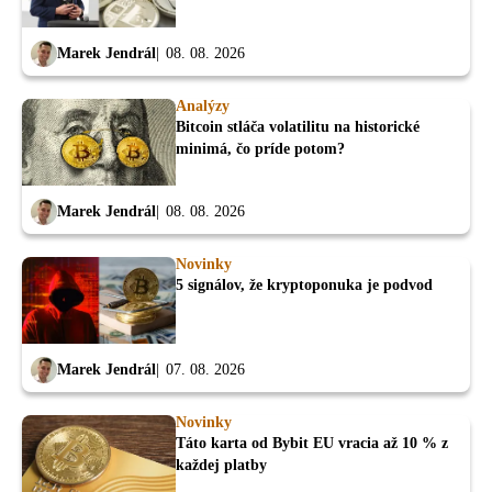
Marek Jendrál
08. 08. 2026
Analýzy
Bitcoin stláča volatilitu na historické
minimá, čo príde potom?
Marek Jendrál
08. 08. 2026
Novinky
5 signálov, že kryptoponuka je podvod
Marek Jendrál
07. 08. 2026
Novinky
Táto karta od Bybit EU vracia až 10 % z
každej platby