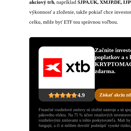
akciový trh
, napríklad
SJPA.UK, XMJP.DE, IJ
výkonnosť a zloženie, takže pokiaľ chce investo
celku, môže byť ETF tou správnou voľbou.
Začnite inves
poplatkov a s
KRYPTOMAGAZ
zdarma.
4.9
Získať akciu z
Finančné rozdielové zmluvy sú zložité nástroje a sú sp
pákového efektu. Na 75 % účtov retailových investoro
rozdielovými zmluvami u tohto poskytovateľa. Mali by s
fungujú, a či si môžete dovoliť podstúpiť vysoké riziko, 