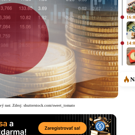
16:
14:
N
ý rast. Zdroj: shutterstock.com/sweet_tomato