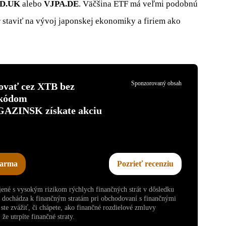
PD.UK
alebo
VJPA.DE
. Väčšina ETF má veľmi podobnú
r staviť na vývoj japonskej ekonomiky a firiem ako
Sponzorovaný obsah
tovať cez XTB bez
 kódom
INSK získate akciu
darma
Pozrieť recenziu
ojené s vysokým rizikom rýchlych finančných strát v dôsledku
v dochádza k finančným stratám pri obchodovaní s finančnými
te zvážiť, či chápete, ako finančné rozdielové zmluvy
že utrpíte finančné straty.