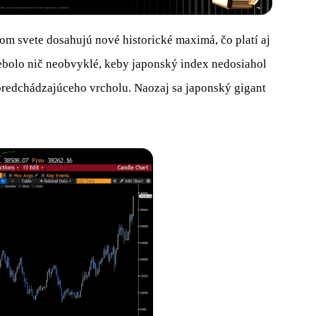
om svete dosahujú nové historické maximá, čo platí aj
ebolo nič neobvyklé, keby japonský index nedosiahol
predchádzajúceho vrcholu. Naozaj sa japonský gigant