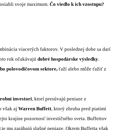
 dosiahli svoje maximum.
Čo viedlo k ich vzostupu?
mbinácia viacerých faktorov. V poslednej dobe sa darí
nto rok očakávajú
dobré hospodárske výsledky
.
ebo polovodičovom sektore,
ťaží alebo môže ťažiť z
robní investori
, ktorí presúvajú peniaze z
o však aj
Warren Buffett
, ktorý zhruba pred piatimi
ejto krajine pozornosť investičného sveta. Buffettov
ície mu zarábajú slušné peniaze. Okrem Buffetta však