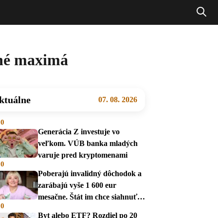
čné maximá
ktuálne
07. 08. 2026
00
Generácia Z investuje vo
veľkom. VÚB banka mladých
varuje pred kryptomenami
00
Poberajú invalidný dôchodok a
zarábajú vyše 1 600 eur
mesačne. Štát im chce siahnuť
00
na dávky
Byt alebo ETF? Rozdiel po 20