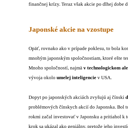
finančnej krízy. Teraz však akcie po dlhej dobe
Japonské akcie na vzostupe
Opäť, rovnako ako v prípade poklesu, to bola ko
mnohým japonským spoločnostiam, ktoré ešte te
Mnoho spoločností, najmä
v technologickom al
vývoja okolo
umelej inteligencie
v USA.
Dopyt po japonských akciách zvyšujú aj čínski
d
problémových čínskych akcií do Japonska. Bol t
rokmi začal investovať v Japonsku a pritiahol k t
krok sa ukázal ako geniálny, pretože jeho invest