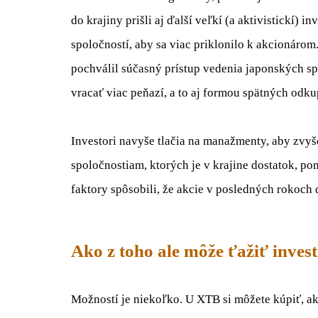
do krajiny prišli aj ďalší veľkí (a aktivistickí) i
spoločností, aby sa viac priklonilo k akcionárom
pochválil súčasný prístup vedenia japonských sp
vracať viac peňazí, a to aj formou spätných odku
Investori navyše tlačia na manažmenty, aby zvyš
spoločnostiam, ktorých je v krajine dostatok, p
faktory spôsobili, že akcie v posledných rokoc
Ako z toho ale môže ťažiť inves
Možností je niekoľko. U XTB si môžete kúpiť, ak