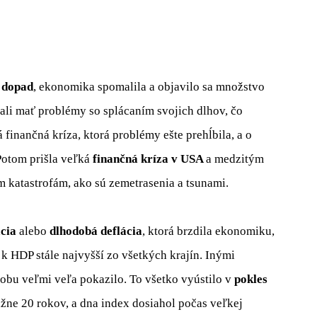
y dopad
, ekonomika spomalila a objavilo sa množstvo
ali mať problémy so splácaním svojich dlhov, čo
finančná kríza, ktorá problémy ešte prehĺbila, a o
Potom prišla veľká
finančná kríza v USA
a medzitým
katastrofám, ako sú zemetrasenia a tsunami.
ácia
alebo
dlhodobá deflácia
, ktorá brzdila ekonomiku,
 k HDP stále najvyšší zo všetkých krajín. Inými
obu veľmi veľa pokazilo. To všetko vyústilo v
pokles
ližne 20 rokov, a dna index dosiahol počas veľkej