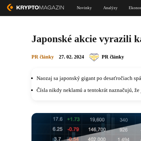
Novinky
Analýzy
Ekono
Japonské akcie vyrazili 
PR články
27. 02. 2024
PR články
Naozaj sa japonský gigant po desaťročiach sp
Čísla nikdy neklamú a tentokrát naznačujú, že