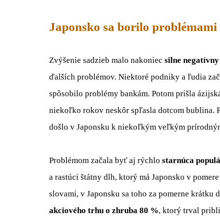
Japonsko sa borilo problémami
Zvýšenie sadzieb malo nakoniec
silne negatívn
ďalších problémov. Niektoré podniky a ľudia zač
spôsobilo problémy bankám. Potom prišla ázijská 
niekoľko rokov neskôr spľasla dotcom bublina. 
došlo v Japonsku k niekoľkým veľkým prírodným 
Problémom začala byť aj rýchlo
starnúca popul
a rastúci štátny dlh, ktorý má Japonsko v pomere
slovami, v Japonsku sa toho za pomerne krátku d
akciového trhu o zhruba 80 %
,
ktorý trval prib