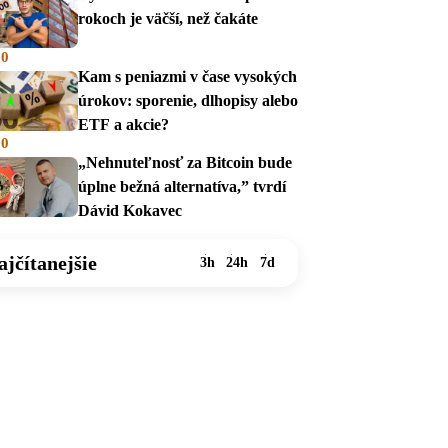
rokoch je väčší, než čakáte
00
Kam s peniazmi v čase vysokých
úrokov: sporenie, dlhopisy alebo
ETF a akcie?
00
„Nehnuteľnosť za Bitcoin bude
úplne bežná alternatíva,” tvrdí
Dávid Kokavec
ajčítanejšie
3h
24h
7d