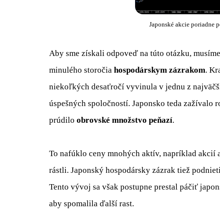
Japonské akcie poriadne p
Aby sme získali odpoveď na túto otázku, musíme 
minulého storočia
hospodárskym zázrakom
. Kr
niekoľkých desaťročí vyvinula v jednu z najväč
úspešných spoločností. Japonsko teda zažívalo r
prúdilo
obrovské množstvo peňazí
.
To nafúklo ceny mnohých aktív, napríklad akcií a
rástli. Japonský hospodársky zázrak tiež podnieti
Tento vývoj sa však postupne prestal páčiť japon
aby spomalila ďalší rast.