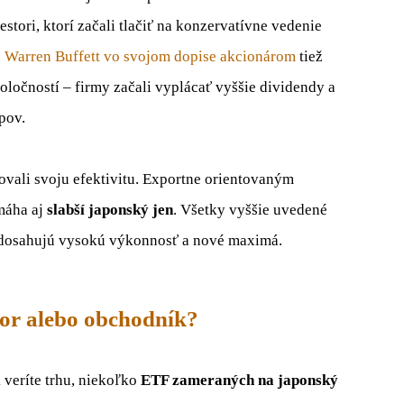
nvestori, ktorí začali tlačiť na konzervatívne vedenie
.
Warren Buffett vo svojom dopise akcionárom
tiež
oločností – firmy začali vyplácať vyššie dividendy a
pov.
ovali svoju efektivitu. Exportne orientovaným
omáha aj
slabší japonský jen
. Všetky vyššie uvedené
h dosahujú vysokú výkonnosť a nové maximá.
tor alebo obchodník?
 veríte trhu, niekoľko
ETF zameraných na japonský