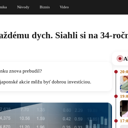
mika
Návody
Biznis
Video
každému dych. Siahli si na 34-ro
A
ánku znova prebudil?
20:
 japonské akcie môžu byť dobrou investíciou.
19:
17: