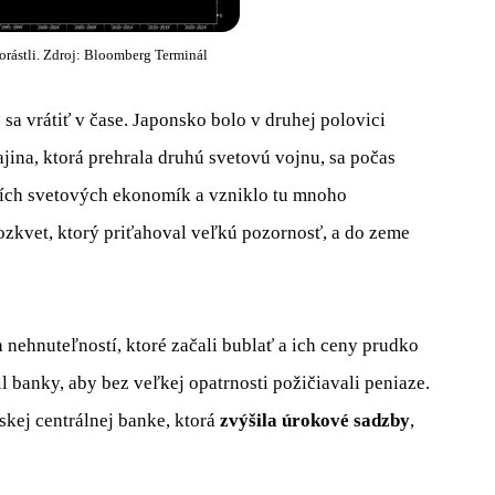
orástli. Zdroj: Bloomberg Terminál
sa vrátiť v čase. Japonsko bolo v druhej polovici
ajina, ktorá prehrala druhú svetovú vojnu, sa počas
ších svetových ekonomík a vzniklo tu mnoho
ozkvet, ktorý priťahoval veľkú pozornosť, a do zeme
 nehnuteľností, ktoré začali bublať a ich ceny prudko
l banky, aby bez veľkej opatrnosti požičiavali peniaze.
skej centrálnej banke, ktorá
zvýšila úrokové sadzby
,