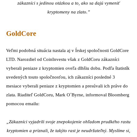
zákazníci s jedinou otázkou a to, ako sa dajú vymeniť
kryptomeny na zlato.”
GoldCore
Veľmi podobná situácia nastala aj v Írskej spoločnosti GoldCore
LTD. Narozdiel od CoinInvestu však z GoldCoru zákazníci
vyberali peniaze z kryptomien oveľa dlhšiu dobu. Podľa štatistík
uvedených touto spoločnosťou, ich zákazníci posledné 3
mesiace vyberali peniaze z kryptomien a presúvali ich práve do
zlata. Riaditeľ GoldCoru, Mark O´Byrne, informoval Bloomberg
pomocou emailu:
„Zákazníci vyjadrili svoje znepokojenie ohľadom prudkého rastu
kryptomien a priznali, že takýto rast je neudržateľný. Myslíme si,