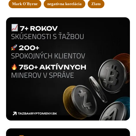
Mark O´Byrne
negatívna korelácia
Zlato