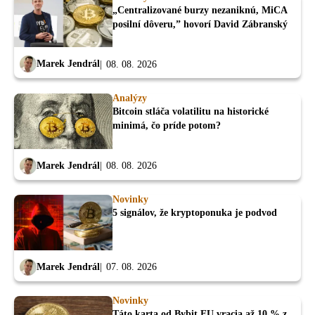
„Centralizované burzy nezaniknú, MiCA
posilní dôveru,” hovorí David Zábranský
Marek Jendrál
08. 08. 2026
Analýzy
Bitcoin stláča volatilitu na historické
minimá, čo príde potom?
Marek Jendrál
08. 08. 2026
Novinky
5 signálov, že kryptoponuka je podvod
Marek Jendrál
07. 08. 2026
Novinky
Táto karta od Bybit EU vracia až 10 % z