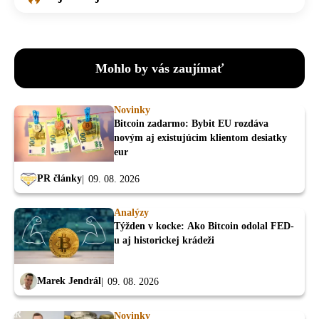
Mohlo by vás zaujímať
Novinky
Bitcoin zadarmo: Bybit EU rozdáva
novým aj existujúcim klientom desiatky
eur
PR články
09. 08. 2026
Analýzy
Týžden v kocke: Ako Bitcoin odolal FED-
u aj historickej krádeži
Marek Jendrál
09. 08. 2026
Novinky