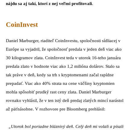
nájdu sa aj takí, ktorí z nej veľmi profitovali
.
CoinInvest
Daniel Marburger, riaditeľ CoinInvestu, spoločnosti sídliacej v
Európe sa vyjadril, že spoločnosť predala v jeden deň viac ako
30 kilogramov zlata. CoinInvest teda v utorok 16-teho januára
predala zlato v hodnote viac ako 1,2 milióna dolárov. Stalo sa
tak práve v deň, kedy sa trh s kryptomenami začal rapídne
prepadať. Viac ako 40% strata na cene väčšiny kryptomien
mohla spôsobiť prudký rast ceny zlata. Daniel Marburger
rovnako vyhlásil, že v ten istý deň predaj zlatých mincí narástol
až päťnásobne. V rozhovore pre Bloomberg prehlásil:
„Utorok bol poriadne bláznivý deň. Celý deň mi volali a písali