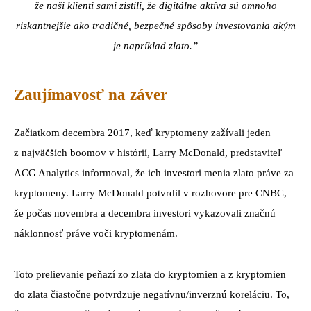
že naši klienti sami zistili, že digitálne aktíva sú omnoho
riskantnejšie ako tradičné, bezpečné spôsoby investovania akým
je napríklad zlato.”
Zaujímavosť na záver
Začiatkom decembra 2017, keď kryptomeny zažívali jeden
z najväčších boomov v histórií, Larry McDonald, predstaviteľ
ACG Analytics informoval, že ich investori menia zlato práve za
kryptomeny. Larry McDonald potvrdil v rozhovore pre CNBC,
že počas novembra a decembra investori vykazovali značnú
náklonnosť práve voči kryptomenám.
Toto prelievanie peňazí zo zlata do kryptomien a z kryptomien
do zlata čiastočne potvrdzuje negatívnu/inverznú koreláciu. To,