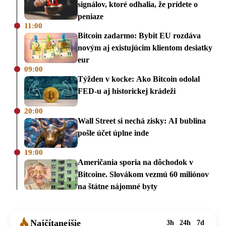
signálov, ktoré odhalia, že prídete o
peniaze
11:00
Bitcoin zadarmo: Bybit EU rozdáva
novým aj existujúcim klientom desiatky
eur
09:00
Týžden v kocke: Ako Bitcoin odolal
FED-u aj historickej krádeži
20:00
Wall Street si nechá zisky: AI bublina
pošle účet úplne inde
19:00
Američania sporia na dôchodok v
Bitcoine. Slovákom vezmú 60 miliónov
na štátne nájomné byty
Najčítanejšie
3h
24h
7d