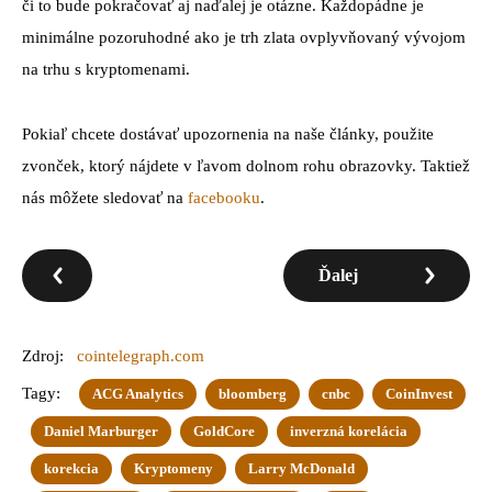
či to bude pokračovať aj naďalej je otázne. Každopádne je
minimálne pozoruhodné ako je trh zlata ovplyvňovaný vývojom
na trhu s kryptomenami.
Pokiaľ chcete dostávať upozornenia na naše články, použite
zvonček, ktorý nájdete v ľavom dolnom rohu obrazovky. Taktiež
nás môžete sledovať na
facebooku
.
Ďalej
Zdroj:
cointelegraph.com
Tagy:
ACG Analytics
bloomberg
cnbc
CoinInvest
Daniel Marburger
GoldCore
inverzná korelácia
korekcia
Kryptomeny
Larry McDonald