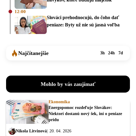
12:00
Slováci prehodnocujú, do čoho dať
peniaze: Byty už nie sú jasná voľba
Najčítanejšie
3h
24h
7d
Mohlo by vás zaujímať
Ekonomika
Energopomoc rozdeľuje Slovákov:
Niektorí dostanú nový šek, iní o peniaze
prídu
Nikola Litvinová
20. 04. 2026