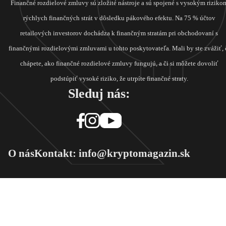
Finančné rozdielové zmluvy sú zložité nástroje a sú spojené s vysokým riziko
rýchlych finančných strát v dôsledku pákového efektu. Na 75 % účtov
retailových investorov dochádza k finančným stratám pri obchodovaní s
finančnými rozdielovými zmluvami u tohto poskytovateľa. Mali by ste zvážiť, 
chápete, ako finančné rozdielové zmluvy fungujú, a či si môžete dovoliť
podstúpiť vysoké riziko, že utrpíte finančné straty.
Sleduj nás:
O nás
Kontakt: info@kryptomagazin.sk