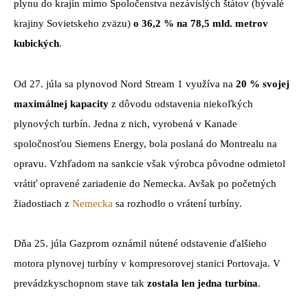
plynu do krajín mimo Spoločenstva nezávislých štátov (bývalé
krajiny Sovietskeho zväzu)
o 36,2 % na 78,5 mld. metrov
kubických
.
Od 27. júla sa plynovod Nord Stream 1 využíva na
20 % svojej
maximálnej kapacity
z dôvodu odstavenia niekoľkých
plynových turbín. Jedna z nich, vyrobená v Kanade
spoločnosťou Siemens Energy, bola poslaná do Montrealu na
opravu. Vzhľadom na sankcie však výrobca pôvodne odmietol
vrátiť opravené zariadenie do Nemecka. Avšak po početných
žiadostiach z
Nemecka
sa rozhodlo o vrátení turbíny.
Dňa 25. júla Gazprom oznámil nútené odstavenie ďalšieho
motora plynovej turbíny v kompresorovej stanici Portovaja. V
prevádzkyschopnom stave tak
zostala len jedna turbína
.