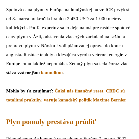
Spotová cena plynu v Európe na londýnskej burze ICE prvýkrát
od 8. marca prekročila hranicu 2 450 USD za 1 000 metrov
kubických. Podľa expertov sa to deje najmä pre rastúce spotové
ceny plynu v Ázii, odstavenia viacerých zariadení na ťažbu a
prepravu plynu v Nórsku kvôli plánovanej oprave do konca
augusta. Rastúce teploty a klesajúca výroba veternej energie v
Európe tomu taktiež nepomáha. Zemný plyn sa teda čoraz viac
stáva
vzácnejšou
komoditou
.
Mohlo by ťa zaujímať:
Čaká nás finančný reset, CBDC sú
totalitné praktiky, varuje kanadský politik Maxime Bernier
Plyn pomaly prestáva prúdiť
Pripomíname, že burzová cena plynu v Európe 7. marca 2022