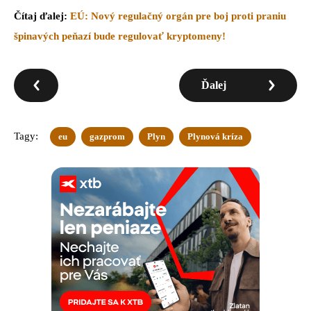
Čítaj ďalej:
EÚ: Nový regulačný orgán pre boj proti praniu
špinavých peňazí bude regulovať kryptomeny!
Ďalej
Tagy:
eu
gazprom
Plyn
Plynová kríza