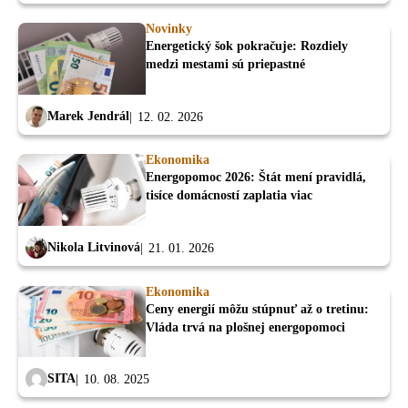
Novinky
Energetický šok pokračuje: Rozdiely
medzi mestami sú priepastné
Marek Jendrál
12. 02. 2026
Ekonomika
Energopomoc 2026: Štát mení pravidlá,
tisíce domácností zaplatia viac
Nikola Litvinová
21. 01. 2026
Ekonomika
Ceny energií môžu stúpnuť až o tretinu:
Vláda trvá na plošnej energopomoci
SITA
10. 08. 2025