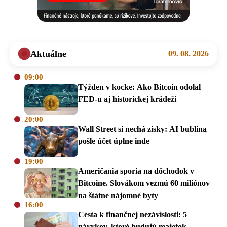
Aktuálne
09. 08. 2026
09:00
Týžden v kocke: Ako Bitcoin odolal
FED-u aj historickej krádeži
20:00
Wall Street si nechá zisky: AI bublina
pošle účet úplne inde
19:00
Američania sporia na dôchodok v
Bitcoine. Slovákom vezmú 60 miliónov
na štátne nájomné byty
16:00
Cesta k finančnej nezávislosti: 5
návykov, ktoré budujú majetok