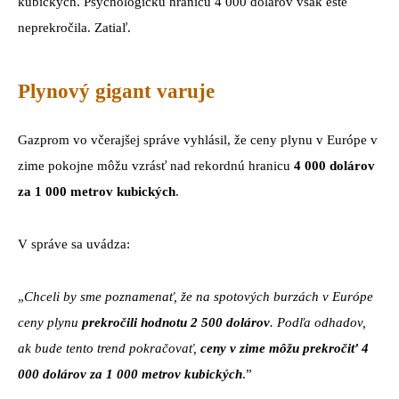
kubických. Psychologickú hranicu 4 000 dolárov však ešte
neprekročila. Zatiaľ.
Plynový gigant varuje
Gazprom vo včerajšej správe vyhlásil, že ceny plynu v Európe v
zime pokojne môžu vzrásť nad rekordnú hranicu
4 000 dolárov
za 1 000 metrov kubických
.
V správe sa uvádza:
„
Chceli by sme poznamenať, že na spotových burzách v Európe
ceny plynu
prekročili hodnotu 2 500 dolárov
. Podľa odhadov,
ak bude tento trend pokračovať,
ceny v zime môžu prekročiť 4
000 dolárov za 1 000 metrov kubických
.”