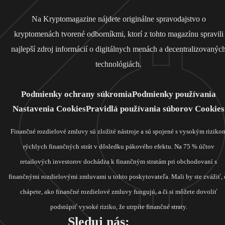
Na Kryptomagazine nájdete originálne spravodajstvo o
kryptomenách tvorené odborníkmi, ktorí z tohto magazínu spravili
najlepší zdroj informácií o digitálnych menách a decentralizovanýc
technológiách.
Podmienky ochrany súkromia
Podmienky používania
Nastavenia Cookies
Pravidlá používania súborov Cookies
Finančné rozdielové zmluvy sú zložité nástroje a sú spojené s vysokým riziko
rýchlych finančných strát v dôsledku pákového efektu. Na 75 % účtov
retailových investorov dochádza k finančným stratám pri obchodovaní s
finančnými rozdielovými zmluvami u tohto poskytovateľa. Mali by ste zvážiť, 
chápete, ako finančné rozdielové zmluvy fungujú, a či si môžete dovoliť
podstúpiť vysoké riziko, že utrpíte finančné straty.
Sleduj nás: