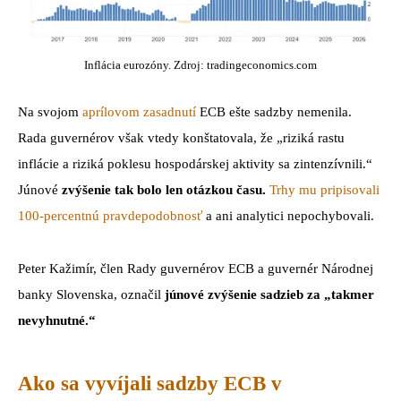
Inflácia eurozóny. Zdroj: tradingeconomics.com
Na svojom
aprílovom zasadnutí
ECB ešte sadzby nemenila.
Rada guvernérov však vtedy konštatovala, že „riziká rastu
inflácie a riziká poklesu hospodárskej aktivity sa zintenzívnili.“
Júnové
zvýšenie tak bolo len otázkou času.
Trhy mu pripisovali
100-percentnú pravdepodobnosť
a ani analytici nepochybovali.
Peter Kažimír, člen Rady guvernérov ECB a guvernér Národnej
banky Slovenska, označil
júnové zvýšenie sadzieb za „takmer
nevyhnutné.“
Ako sa vyvíjali sadzby ECB v