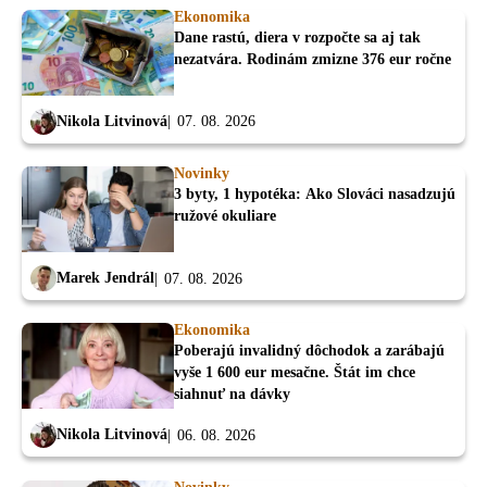
Ekonomika
Dane rastú, diera v rozpočte sa aj tak
nezatvára. Rodinám zmizne 376 eur ročne
Nikola Litvinová
07. 08. 2026
Novinky
3 byty, 1 hypotéka: Ako Slováci nasadzujú
ružové okuliare
Marek Jendrál
07. 08. 2026
Ekonomika
Poberajú invalidný dôchodok a zarábajú
vyše 1 600 eur mesačne. Štát im chce
siahnuť na dávky
Nikola Litvinová
06. 08. 2026