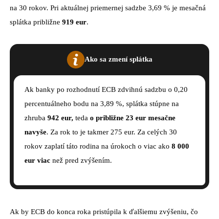
na 30 rokov. Pri aktuálnej priemernej sadzbe 3,69 % je mesačná
splátka približne
919 eur
.
Ako sa zmení splátka
Ak banky po rozhodnutí ECB zdvihnú sadzbu o 0,20
percentuálneho bodu na 3,89 %, splátka stúpne na
zhruba
942 eur,
teda
o približne 23 eur mesačne
navyše
. Za rok to je takmer 275 eur. Za celých 30
rokov zaplatí táto rodina na úrokoch o viac ako
8 000
eur viac
než pred zvýšením.
Ak by ECB do konca roka pristúpila k ďalšiemu zvýšeniu, čo