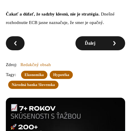
Čakať a dúfať, že sadzby klesnú, nie je stratégia.
Dnešné
rozhodnutie ECB jasne naznačuje, že smer je opačný.
Ďalej
Zdroj:
Redakčný obsah
Tagy:
Ekonomika
Hypotéka
Národná banka Slovenska