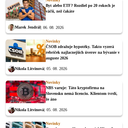
Novinky
Byt alebo ETF? Rozdiel po 20 rokoch je
väčší, než čakáte
Marek Jendrál
06. 08. 2026
Novinky
ČSOB zdražuje hypotéky. Takto vyzerá
rebríček najlacnejších úverov na bývanie v
auguste 2026
Nikola Litvinová
05. 08. 2026
Novinky
NBS varuje: Táto kryptofirma na
Slovensku nemá licenciu. Klientom tvrdí,
že áno
Nikola Litvinová
05. 08. 2026
Novinky