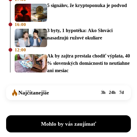
5 signálov, že kryptoponuka je podvod
16:00
3 byty, 1 hypotéka: Ako Slováci
nasadzujú ružové okuliare
12:00
Ak by zajtra prestala chodiť výplata, 40
% slovenských domácností to neutiahne
ani mesiac
Najčítanejšie
3h
24h
7d
Mohlo by vás zaujímať