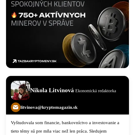
Nikola Litvinová
Ekonomická redaktorka
litvinova@kryptomagazin.sk
Vyštudovala som financie, bankovníctvo a investovanie a
tieto témy sú pre mňa viac než len práca. Sledujem