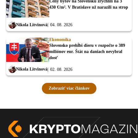
Ceny bytov na Slovensku zrýchlili na 3
430 €/m². V Bratislave už narazili na strop
Nikola Litvinová
04. 08. 2026
Ekonomika
Slovensko prehĺbi dieru v rozpočte o 389
miliónov eur. Štát na daniach nevybral
dosť
Nikola Litvinová
02. 08. 2026
Zobraziť viac článkov