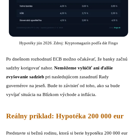
Hypotéky jún 2026. Zdroj: Kryptomagazín podľa dát Fingo
Po dnešnom rozhodnutí ECB možno očakávať, že banky začnú
sadzby korigovať nahor.
Nemôžeme vylúčiť ani ďalšie
zvyšovanie sadzieb
pri nasledujúcom zasadnutí Rady
guvernérov na jeseň. Bude to závisieť od toho, ako sa bude
vyvíjať situácia na Blízkom východe a inflácia.
Reálny príklad: Hypotéka 200 000 eur
Predstavte si bežnú rodinu, ktorá si berie hypotéku 200 000 eur