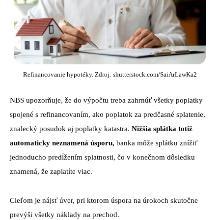
Refinancovanie hypotéky. Zdroj: shutterstock.com/SaiArLawKa2
NBS upozorňuje, že do výpočtu treba zahrnúť všetky poplatky
spojené s refinancovaním, ako poplatok za predčasné splatenie,
znalecký posudok aj poplatky katastra.
Nižšia splátka totiž
automaticky neznamená úsporu,
banka môže splátku znížiť
jednoducho predĺžením splatnosti, čo v konečnom dôsledku
znamená, že zaplatíte viac.
Cieľom je nájsť úver, pri ktorom úspora na úrokoch skutočne
prevýši všetky náklady na prechod.