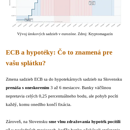
Vývoj úrokových sadzieb v eurozóne. Zdroj: Kryptomagazín
ECB a hypotéky: Čo to znamená pre
vašu splátku?
Zmena sadzieb ECB sa do hypotekárnych sadzieb na Slovensku
prenáša s oneskorením
3 až 6 mesiacov. Banky väčšinou
nepretavia celých 0,25 percentuálneho bodu, ale pohyb pocíti
každý, komu onedlho končí fixácia.
Zároveň, na Slovensku
sme vlnu zdražovania hypoték pocítili
už v posledných mesiacoch, keďže banky očakávali sprísnenie