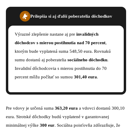
Prilepšia si aj ďalší poberatelia dôchodkov
Výrazné zlepšenie nastane aj pre
invalidných
dôchodcov s mierou postihnutia nad 70 percent
,
ktorým bude vyplatená suma 548,50 eura. Rovnakú
sumu dostanú aj poberatelia
sociálneho dôchodku
.
Invalidní dôchodcovia s mierou postihnutia do 70
percent môžu počítať so sumou
301,40 eura
.
Pre vdovy je určená suma
363,20 eura
a vdovci dostanú 300,10
eura. Sirotské dôchodky budú vyplatené v garantovanej
minimálnej výške
300 eur
. Sociálna poisťovňa zdôrazňuje, že