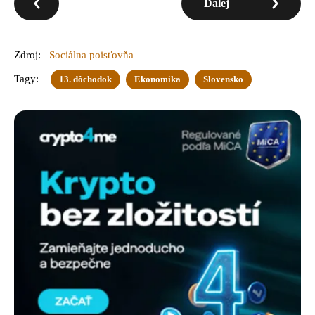
Ďalej
Zdroj:
Sociálna poisťovňa
Tagy:
13. dôchodok
Ekonomika
Slovensko