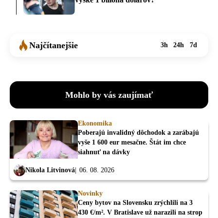
Najčítanejšie
3h
24h
7d
Mohlo by vás zaujímať
Ekonomika
Poberajú invalidný dôchodok a zarábajú
vyše 1 600 eur mesačne. Štát im chce
siahnuť na dávky
Nikola Litvinová
06. 08. 2026
Novinky
Ceny bytov na Slovensku zrýchlili na 3
430 €/m². V Bratislave už narazili na strop