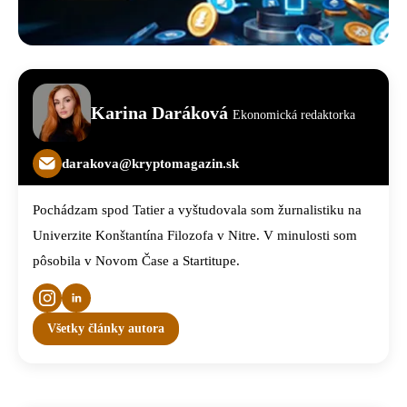
Karina Daráková
Ekonomická redaktorka
darakova@kryptomagazin.sk
Pochádzam spod Tatier a vyštudovala som žurnalistiku na
Univerzite Konštantína Filozofa v Nitre. V minulosti som
pôsobila v Novom Čase a Startitupe.
Všetky články autora