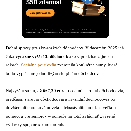
Dobré správy pre slovenských dôchodcov. V decembri 2025 ich
čaká
výrazne vyšší 13. dôchodok
ako v predchádzajúcich
rokoch.
Sociálna poisťovňa
zverejnila konkrétne sumy, ktoré
budú vyplácané jednotlivým skupinám dôchodcov.
Najvyššiu sumu,
až 667,30 eura
, dostanú starobní dôchodcovia,
predčasní starobní dôchodcovia a invalidní dôchodcovia po
dovŕšení dôchodkového veku. Trinásty dôchodok je veľkou
pomocou pre seniorov – pomôže im totiž zvládnuť zvýšené
výdavky spojené s koncom roka.