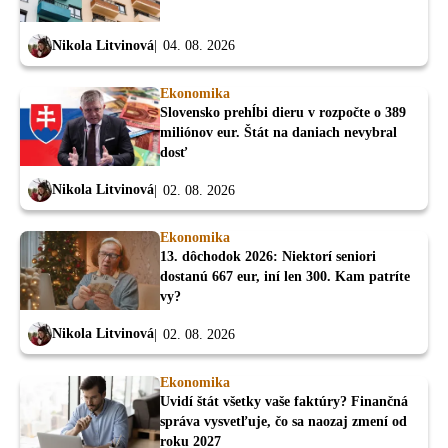
Nikola Litvinová
04. 08. 2026
Ekonomika
Slovensko prehĺbi dieru v rozpočte o 389
miliónov eur. Štát na daniach nevybral
dosť
Nikola Litvinová
02. 08. 2026
Ekonomika
13. dôchodok 2026: Niektorí seniori
dostanú 667 eur, iní len 300. Kam patríte
vy?
Nikola Litvinová
02. 08. 2026
Ekonomika
Uvidí štát všetky vaše faktúry? Finančná
správa vysvetľuje, čo sa naozaj zmení od
roku 2027