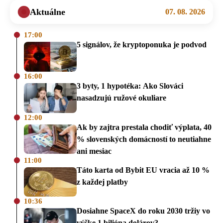
Aktuálne
07. 08. 2026
17:00
5 signálov, že kryptoponuka je podvod
16:00
3 byty, 1 hypotéka: Ako Slováci
nasadzujú ružové okuliare
12:00
Ak by zajtra prestala chodiť výplata, 40
% slovenských domácností to neutiahne
ani mesiac
11:00
Táto karta od Bybit EU vracia až 10 %
z každej platby
10:36
Dosiahne SpaceX do roku 2030 tržiy vo
výške 1 bilióna dolárov?