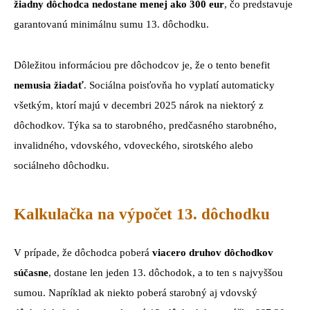
žiadny dôchodca nedostane menej ako 300 eur
, čo predstavuje
garantovanú minimálnu sumu 13. dôchodku.
Dôležitou informáciou pre dôchodcov je, že o tento benefit
nemusia žiadať
. Sociálna poisťovňa ho vyplatí automaticky
všetkým, ktorí majú v decembri 2025 nárok na niektorý z
dôchodkov. Týka sa to starobného, predčasného starobného,
invalidného, vdovského, vdoveckého, sirotského alebo
sociálneho dôchodku.
Kalkulačka na výpočet 13. dôchodku
V prípade, že dôchodca poberá
viacero druhov dôchodkov
súčasne
, dostane len jeden 13. dôchodok, a to ten s najvyššou
sumou. Napríklad ak niekto poberá starobný aj vdovský