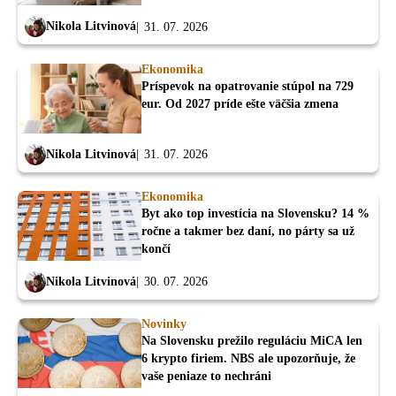
Nikola Litvinová
31. 07. 2026
Ekonomika
Príspevok na opatrovanie stúpol na 729
eur. Od 2027 príde ešte väčšia zmena
Nikola Litvinová
31. 07. 2026
Ekonomika
Byt ako top investícia na Slovensku? 14 %
ročne a takmer bez daní, no párty sa už
končí
Nikola Litvinová
30. 07. 2026
Novinky
Na Slovensku prežilo reguláciu MiCA len
6 krypto firiem. NBS ale upozorňuje, že
vaše peniaze to nechráni