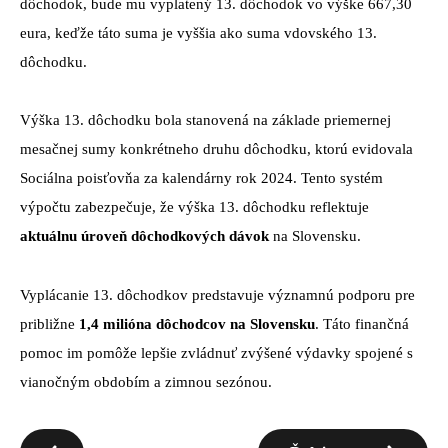
dôchodok, bude mu vyplatený 13. dôchodok vo výške 667,30
eura, keďže táto suma je vyššia ako suma vdovského 13.
dôchodku.
Výška 13. dôchodku bola stanovená na základe priemernej
mesačnej sumy konkrétneho druhu dôchodku, ktorú evidovala
Sociálna poisťovňa za kalendárny rok 2024. Tento systém
výpočtu zabezpečuje, že výška 13. dôchodku reflektuje
aktuálnu úroveň dôchodkových dávok
na Slovensku.
Vyplácanie 13. dôchodkov predstavuje významnú podporu pre
približne
1,4 milióna dôchodcov na Slovensku
. Táto finančná
pomoc im pomôže lepšie zvládnuť zvýšené výdavky spojené s
vianočným obdobím a zimnou sezónou.