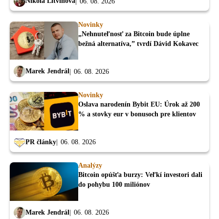
Nikola Litvinová
06. 08. 2026
Novinky
„Nehnuteľnosť za Bitcoin bude úplne
bežná alternatíva,” tvrdí Dávid Kokavec
Marek Jendrál
06. 08. 2026
Novinky
Oslava narodenín Bybit EU: Úrok až 200
% a stovky eur v bonusoch pre klientov
PR články
06. 08. 2026
Analýzy
Bitcoin opúšťa burzy: Veľkí investori dali
do pohybu 100 miliónov
Marek Jendrál
06. 08. 2026