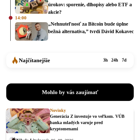
úrokov: sporenie, dlhopisy alebo ETF a
akcie?
14:00
„Nehnuteľnosť za Bitcoin bude úplne
bežná alternatíva,” tvrdí Dávid Kokavec
Najčítanejšie
3h
24h
7d
Mohlo by vás zaujímať
Novinky
Generácia Z investuje vo veľkom. VÚB
banka mladých varuje pred
kryptomenami