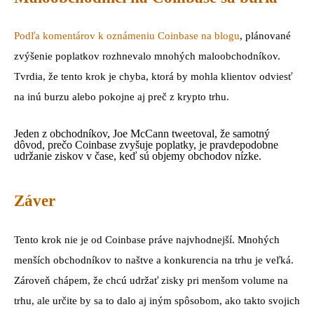
Podľa komentárov k oznámeniu Coinbase na blogu
, plánované
zvýšenie poplatkov rozhnevalo mnohých maloobchodníkov.
Tvrdia, že tento krok je chyba, ktorá by mohla klientov odviesť
na inú burzu alebo pokojne aj preč z krypto trhu.
Jeden z obchodníkov, Joe McCann tweetoval, že samotný
dôvod, prečo Coinbase zvyšuje poplatky, je pravdepodobne
udržanie ziskov v čase, keď sú objemy obchodov nízke.
Záver
Tento krok nie je od Coinbase práve najvhodnejší. Mnohých
menších obchodníkov to naštve a konkurencia na trhu je veľká.
Zároveň chápem, že chcú udržať zisky pri menšom volume na
trhu, ale určite by sa to dalo aj iným spôsobom, ako takto svojich