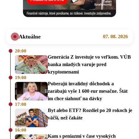
Aktuálne
07. 08. 2026
20:00
Generácia Z investuje vo veľkom. VÚB
banka mladých varuje pred
kryptomenami
19:00
Poberajú invalidný dôchodok a
zarábajú vyše 1 600 eur mesačne. Štát
im chce siahnuť na dávky
17:00
Byt alebo ETF? Rozdiel po 20 rokoch je
väčší, než čakáte
16:00
Kam s peniazmi v čase vysokých