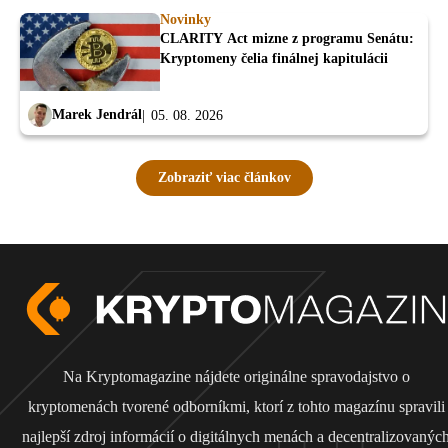
Novinky
CLARITY Act mizne z programu Senátu:
Kryptomeny čelia finálnej kapitulácii
Marek Jendrál
05. 08. 2026
Zobraziť viac článkov
Na Kryptomagazine nájdete originálne spravodajstvo o
kryptomenách tvorené odborníkmi, ktorí z tohto magazínu spravili
najlepší zdroj informácií o digitálnych menách a decentralizovanýc