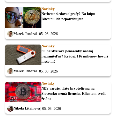
Novinky
Nechcete sledovať grafy? Na kúpu
Bitcoinu ich nepotrebujete
Marek Jendrál
05. 08. 2026
Novinky
Sú hardvérové peňaženky naozaj
nezraniteľné? Krádež 116 miliónov hovorí
niečo iné
Marek Jendrál
05. 08. 2026
Novinky
NBS varuje: Táto kryptofirma na
Slovensku nemá licenciu. Klientom tvrdí,
že áno
Nikola Litvinová
05. 08. 2026