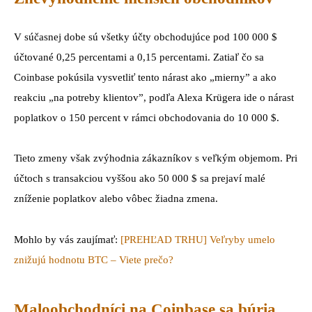
V súčasnej dobe sú všetky účty obchodujúce pod 100 000 $
účtované 0,25 percentami a 0,15 percentami. Zatiaľ čo sa
Coinbase pokúsila vysvetliť tento nárast ako „mierny” a ako
reakciu „na potreby klientov”, podľa Alexa Krügera ide o nárast
poplatkov o 150 percent v rámci obchodovania do 10 000 $.
Tieto zmeny však zvýhodnia zákazníkov s veľkým objemom. Pri
účtoch s transakciou vyššou ako 50 000 $ sa prejaví malé
zníženie poplatkov alebo vôbec žiadna zmena.
Mohlo by vás zaujímať:
[PREHĽAD TRHU] Veľryby umelo
znižujú hodnotu BTC – Viete prečo?
Maloobchodníci na Coinbase sa búria