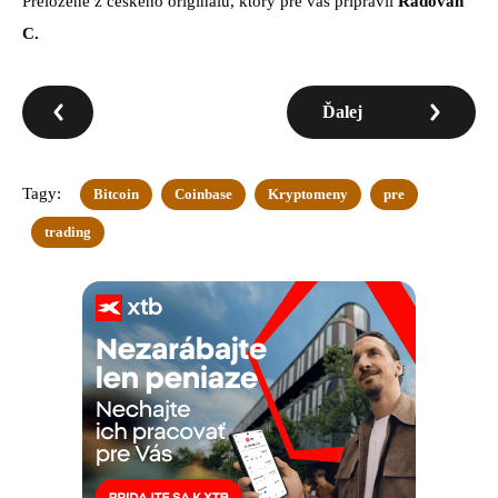
Preložené z českého originálu, ktorý pre vás pripravil
Radovan
C.
Ďalej
Tagy:
Bitcoin
Coinbase
Kryptomeny
pre
trading