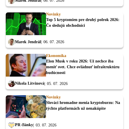
Marek Jendrál
08. 07. 2026
Novinky
Top 5 kryptomien pre druhý polrok 2026:
Čo sledujú obchodníci
Marek Jendrál
06. 07. 2026
Ekonomika
Elon Musk v roku 2026: Už nechce iba
meniť svet. Chce ovládnuť infraštruktúru
budúcnosti
Nikola Litvinová
05. 07. 2026
Novinky
Slováci hromadne menia kryptoburzu: Na
týchto platformách už nenakúpite
PR články
03. 07. 2026