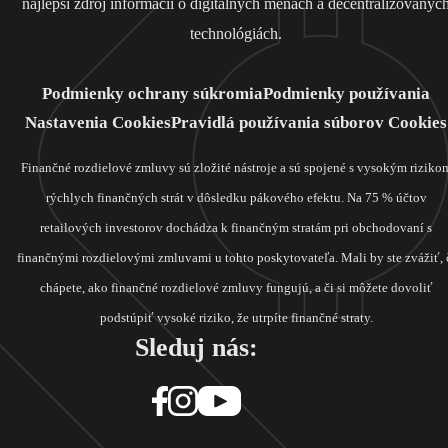
najlepší zdroj informácií o digitálnych menách a decentralizovanýc
technológiách.
Podmienky ochrany súkromia
Podmienky používania
Nastavenia Cookies
Pravidlá používania súborov Cookies
Finančné rozdielové zmluvy sú zložité nástroje a sú spojené s vysokým riziko
rýchlych finančných strát v dôsledku pákového efektu. Na 75 % účtov
retailových investorov dochádza k finančným stratám pri obchodovaní s
finančnými rozdielovými zmluvami u tohto poskytovateľa. Mali by ste zvážiť, 
chápete, ako finančné rozdielové zmluvy fungujú, a či si môžete dovoliť
podstúpiť vysoké riziko, že utrpíte finančné straty.
Sleduj nás: