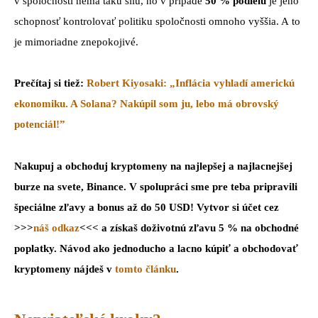
v spoločnosti nemá takú silu, no v prípade
50 % podielu
je jeho
schopnosť kontrolovať politiku spoločnosti omnoho vyššia. A to
je mimoriadne znepokojivé.
Prečítaj si tiež:
Robert Kiyosaki: „Inflácia vyhladí americkú
ekonomiku. A Solana? Nakúpil som ju, lebo má obrovský
potenciál!”
Nakupuj a obchoduj kryptomeny na najlepšej a najlacnejšej
burze na svete, Binance. V spolupráci sme pre teba pripravili
špeciálne zľavy a bonus až do 50 USD! Vytvor si účet cez
>>>
náš odkaz
<<< a získaš doživotnú zľavu 5 % na obchodné
poplatky. Návod ako jednoducho a lacno kúpiť a obchodovať
kryptomeny nájdeš v
tomto článku
.