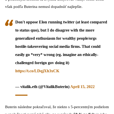
však podľa Buterina nemusí dopadnúť najlepšie.
Don't oppose Elon running twitter (at least compared
to status quo), but I do disagree with the more
generalized enthusiasm for wealthy people/orgs
hostile-takeovering social media firms. That could
easily go *very* wrong (eg. imagine an ethically-
challenged foreign gov doing it)
https://t.co/LDqjXh3xCK
— vitalik.eth (@VitalikButerin)
April 15, 2022
Buterin následne pokračoval, že niekto s 5-percentným podielom