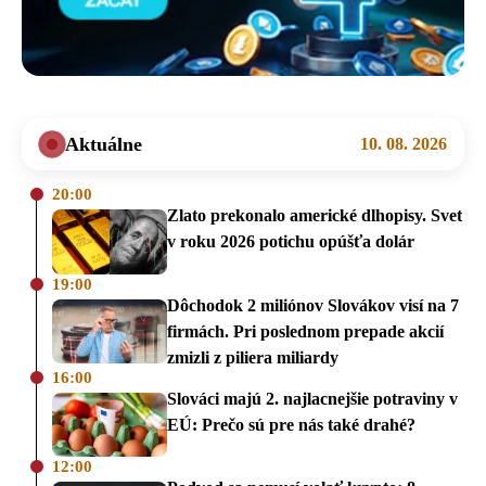
Aktuálne
10. 08. 2026
20:00
Zlato prekonalo americké dlhopisy. Svet
v roku 2026 potichu opúšťa dolár
19:00
Dôchodok 2 miliónov Slovákov visí na 7
firmách. Pri poslednom prepade akcií
zmizli z piliera miliardy
16:00
Slováci majú 2. najlacnejšie potraviny v
EÚ: Prečo sú pre nás také drahé?
12:00