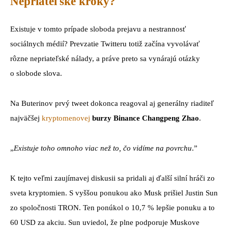
Nepriateľské kroky?
Existuje v tomto prípade sloboda prejavu a nestrannosť
sociálnych médií? Prevzatie Twitteru totiž začína vyvolávať
rôzne nepriateľské nálady, a práve preto sa vynárajú otázky
o slobode slova.
Na Buterinov prvý tweet dokonca reagoval aj generálny riaditeľ
najväčšej
kryptomenovej
burzy Binance Changpeng Zhao
.
„
Existuje toho omnoho viac než to, čo vidíme na povrchu
.”
K tejto veľmi zaujímavej diskusii sa pridali aj ďalší silní hráči zo
sveta kryptomien. S vyššou ponukou ako Musk prišiel Justin Sun
zo spoločnosti TRON. Ten ponúkol o 10,7 % lepšie ponuku a to
60 USD za akciu. Sun uviedol, že plne podporuje Muskove