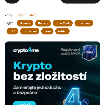
Zdroj:
Crypto Potato
Tagy:
Binance
Buterin
Elon Musk
Ethereum
FTX
Justin Sun
Tron
twitter