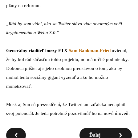
plány na reformu.
„Rád by som videl, ako sa Twitter stáva viac otvoreným voči
kryptomenám a Webu 3.0
.”
Generálny riaditeľ burzy FTX
Sam Bankman-Fried
uviedol,
že by bol rád súčasťou tohto projektu, no má určité podmienky.
Dokonca prišiel aj s jeho osobnou predstavou o tom, ako by
mohol tento sociálny gigant vyzerať a ako ho možno
monetizovať.
Musk aj Sun sú presvedčení, že Twitteri ani zďaleka nenaplnil
svoj potenciál. Je teda potrebné pozdvihnúť ho na novú úroveň.
Ďalej