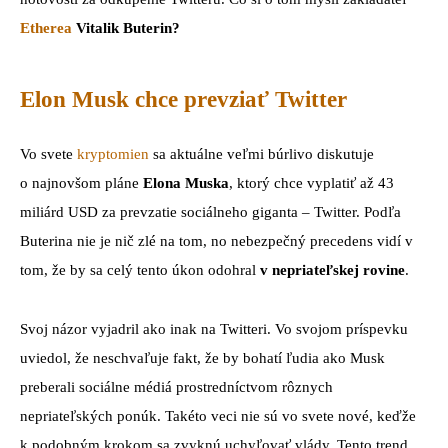
Etherea
Vitalik Buterin?
Elon Musk chce prevziať Twitter
Vo svete
kryptomien
sa aktuálne veľmi búrlivo diskutuje
o najnovšom pláne
Elona Muska
, ktorý chce vyplatiť až 43
miliárd USD za prevzatie sociálneho giganta – Twitter. Podľa
Buterina nie je nič zlé na tom, no nebezpečný precedens vidí v
tom, že by sa celý tento úkon odohral
v nepriateľskej rovine
.
Svoj názor vyjadril ako inak na Twitteri. Vo svojom príspevku
uviedol, že neschvaľuje fakt, že by bohatí ľudia ako Musk
preberali sociálne médiá prostredníctvom rôznych
nepriateľských ponúk. Takéto veci nie sú vo svete nové, keďže
k podobným krokom sa zvyknú uchyľovať vlády. Tento trend