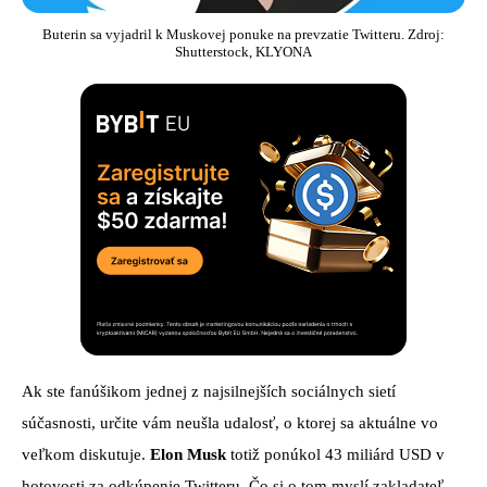
Buterin sa vyjadril k Muskovej ponuke na prevzatie Twitteru. Zdroj:
Shutterstock, KLYONA
Ak ste fanúšikom jednej z najsilnejších sociálnych sietí
súčasnosti, určite vám neušla udalosť, o ktorej sa aktuálne vo
veľkom diskutuje.
Elon Musk
totiž ponúkol 43 miliárd USD v
hotovosti za odkúpenie Twitteru. Čo si o tom myslí zakladateľ