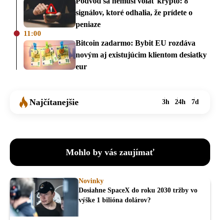
Podvod sa nemusí volať krypto: 8
signálov, ktoré odhalia, že prídete o
peniaze
11:00
Bitcoin zadarmo: Bybit EU rozdáva
novým aj existujúcim klientom desiatky
eur
Najčítanejšie
3h
24h
7d
Mohlo by vás zaujímať
Novinky
Dosiahne SpaceX do roku 2030 tržby vo
výške 1 bilióna dolárov?