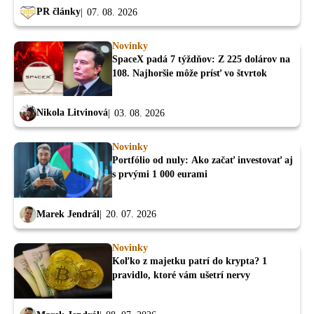
PR články
07. 08. 2026
Novinky
SpaceX padá 7 týždňov: Z 225 dolárov na
108. Najhoršie môže prísť vo štvrtok
Nikola Litvinová
03. 08. 2026
Novinky
Portfólio od nuly: Ako začať investovať aj
s prvými 1 000 eurami
Marek Jendrál
20. 07. 2026
Novinky
Koľko z majetku patrí do krypta? 1
pravidlo, ktoré vám ušetrí nervy