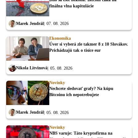
finálna vlna kapitulácie
Marek Jendrál
07. 08. 2026
Ekonomika
Úver si vyberá zle takmer 8 z 10 Slovákov.
Prichádzajú tak o tisíce eur
Nikola Litvinová
05. 08. 2026
Novinky
Nechcete sledovať grafy? Na kúpu
Bitcoinu ich nepotrebujete
Marek Jendrál
05. 08. 2026
Novinky
NBS varuje: Táto kryptofirma na