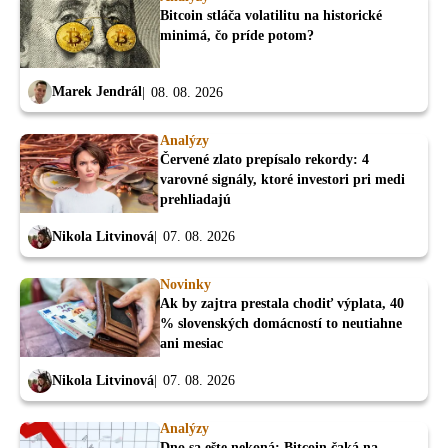
Bitcoin stláča volatilitu na historické
minimá, čo príde potom?
Marek Jendrál
08. 08. 2026
Analýzy
Červené zlato prepísalo rekordy: 4
varovné signály, ktoré investori pri medi
prehliadajú
Nikola Litvinová
07. 08. 2026
Novinky
Ak by zajtra prestala chodiť výplata, 40
% slovenských domácností to neutiahne
ani mesiac
Nikola Litvinová
07. 08. 2026
Analýzy
Dno sa ešte nekoná: Bitcoin čaká na