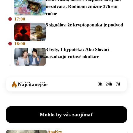
nezatvára. Rodinám zmizne 376 eur
ročne
17:00
5 signálov, že kryptoponuka je podvod
16:00
3 byty, 1 hypotéka: Ako Slováci
nasadzujú ružové okuliare
Najčítanejšie
3h
24h
7d
Mohlo by vás zaujímať
Analýzy