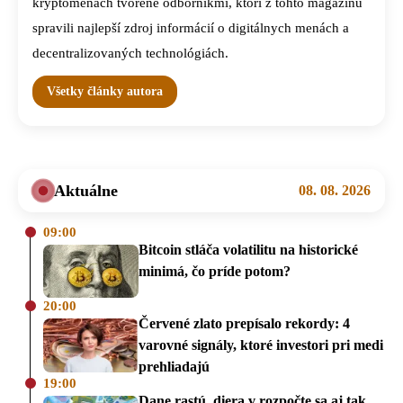
kryptomenách tvorené odborníkmi, ktorí z tohto magazínu
spravili najlepší zdroj informácií o digitálnych menách a
decentralizovaných technológiách.
Všetky články autora
Aktuálne
08. 08. 2026
09:00
Bitcoin stláča volatilitu na historické
minimá, čo príde potom?
20:00
Červené zlato prepísalo rekordy: 4
varovné signály, ktoré investori pri medi
prehliadajú
19:00
Dane rastú, diera v rozpočte sa aj tak