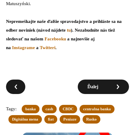
Matuszyński.
Nepremeškajte naše ďalšie spravodajstvo a prihláste sa na
odber noviniek (návod nájdete
tu
). Nezabudnite nás tiež
sledovať na našom
Facebooku
a najnovšie aj
na
Instagrame
a
Twitteri
.
Ďalej
Tagy:
banka
cash
CBDC
centralna banka
Digitálna mena
fiat
Peniaze
Rusko