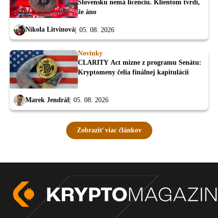
Slovensku nemá licenciu. Klientom tvrdí,
že áno
Nikola Litvinová
05. 08. 2026
Novinky
CLARITY Act mizne z programu Senátu:
Kryptomeny čelia finálnej kapitulácii
Marek Jendrál
05. 08. 2026
Zobraziť viac článkov