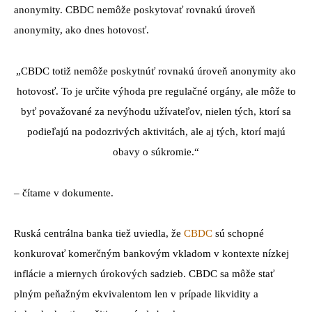
anonymity. CBDC nemôže poskytovať rovnakú úroveň
anonymity, ako dnes hotovosť.
„CBDC totiž nemôže poskytnúť rovnakú úroveň anonymity ako
hotovosť. To je určite výhoda pre regulačné orgány, ale môže to
byť považované za nevýhodu užívateľov, nielen tých, ktorí sa
podieľajú na podozrivých aktivitách, ale aj tých, ktorí majú
obavy o súkromie.“
– čítame v dokumente.
Ruská centrálna banka tiež uviedla, že
CBDC
sú schopné
konkurovať komerčným bankovým vkladom v kontexte nízkej
inflácie a miernych úrokových sadzieb. CBDC sa môže stať
plným peňažným ekvivalentom len v prípade likvidity a