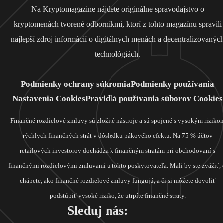
Na Kryptomagazine nájdete originálne spravodajstvo o
kryptomenách tvorené odborníkmi, ktorí z tohto magazínu spravili
najlepší zdroj informácií o digitálnych menách a decentralizovanýc
technológiách.
Podmienky ochrany súkromia
Podmienky používania
Nastavenia Cookies
Pravidlá používania súborov Cookies
Finančné rozdielové zmluvy sú zložité nástroje a sú spojené s vysokým riziko
rýchlych finančných strát v dôsledku pákového efektu. Na 75 % účtov
retailových investorov dochádza k finančným stratám pri obchodovaní s
finančnými rozdielovými zmluvami u tohto poskytovateľa. Mali by ste zvážiť, 
chápete, ako finančné rozdielové zmluvy fungujú, a či si môžete dovoliť
podstúpiť vysoké riziko, že utrpíte finančné straty.
Sleduj nás: