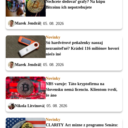
Nechcete sledovať grafy? Na kúpu
Bitcoinu ich nepotrebujete
Marek Jendrál
05. 08. 2026
Novinky
Sú hardvérové peňaženky naozaj
nezraniteľné? Krádež 116 miliónov hovorí
niečo iné
Marek Jendrál
05. 08. 2026
Novinky
NBS varuje: Táto kryptofirma na
Slovensku nemá licenciu. Klientom tvrdí,
že áno
Nikola Litvinová
05. 08. 2026
Novinky
CLARITY Act mizne z programu Senátu: