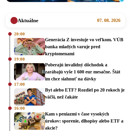
Aktuálne
07. 08. 2026
20:00
Generácia Z investuje vo veľkom. VÚB
banka mladých varuje pred
kryptomenami
19:00
Poberajú invalidný dôchodok a
zarábajú vyše 1 600 eur mesačne. Štát
im chce siahnuť na dávky
17:00
Byt alebo ETF? Rozdiel po 20 rokoch je
väčší, než čakáte
16:00
Kam s peniazmi v čase vysokých
úrokov: sporenie, dlhopisy alebo ETF a
akcie?