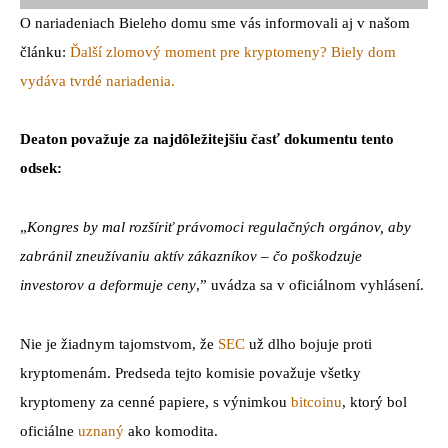
O nariadeniach Bieleho domu sme vás informovali aj v našom
článku:
Ďalší zlomový moment pre kryptomeny? Biely dom
vydáva tvrdé nariadenia.
Deaton považuje za najdôležitejšiu časť dokumentu tento
odsek:
„
Kongres by mal rozšíriť právomoci regulačných orgánov, aby
zabránil zneužívaniu aktív zákazníkov – čo poškodzuje
investorov a deformuje ceny
,” uvádza sa v oficiálnom vyhlásení.
Nie je žiadnym tajomstvom, že
SEC
už dlho bojuje proti
kryptomenám. Predseda tejto komisie považuje všetky
kryptomeny za cenné papiere, s výnimkou
bitcoinu
, ktorý bol
oficiálne
uznaný
ako komodita.