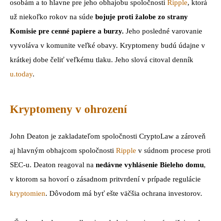
osobám a to hlavne pre jeho obhajobu spoločnosti
Ripple
, ktorá
už niekoľko rokov na súde
bojuje proti žalobe zo strany
Komisie pre cenné papiere a burzy.
Jeho posledné varovanie
vyvoláva v komunite veľké obavy. Kryptomeny budú údajne v
krátkej dobe čeliť veľkému tlaku. Jeho slová citoval denník
u.today
.
Kryptomeny v ohrození
John Deaton je zakladateľom spoločnosti CryptoLaw a zároveň
aj hlavným obhajcom spoločnosti
Ripple
v súdnom procese proti
SEC-u. Deaton reagoval na
nedávne vyhlásenie Bieleho domu
,
v ktorom sa hovorí o zásadnom pritvrdení v prípade regulácie
kryptomien
. Dôvodom má byť ešte väčšia ochrana investorov.