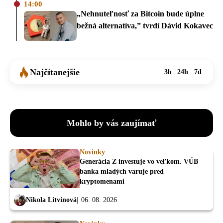
14:00
„Nehnuteľnosť za Bitcoin bude úplne
bežná alternatíva,” tvrdí Dávid Kokavec
Najčítanejšie
3h
24h
7d
Mohlo by vás zaujímať
Novinky
Generácia Z investuje vo veľkom. VÚB
banka mladých varuje pred
kryptomenami
Nikola Litvinová
06. 08. 2026