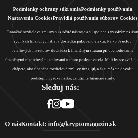
Podmienky ochrany súkromia
Podmienky používania
Nastavenia Cookies
Pravidlá používania súborov Cookies
Finančné rozdielové zmluvy sú zložité nástroje a sú spojené s vysokým riziko
rýchlych finančných strát v dôsledku pákového efektu. Na 75 % účtov
retailových investorov dochádza k finančným stratám pri obchodovaní s
finančnými rozdielovými zmluvami u tohto poskytovateľa. Mali by ste zvážiť, 
chápete, ako finančné rozdielové zmluvy fungujú, a či si môžete dovoliť
podstúpiť vysoké riziko, že utrpíte finančné straty.
Sleduj nás:
O nás
Kontakt: info@kryptomagazin.sk