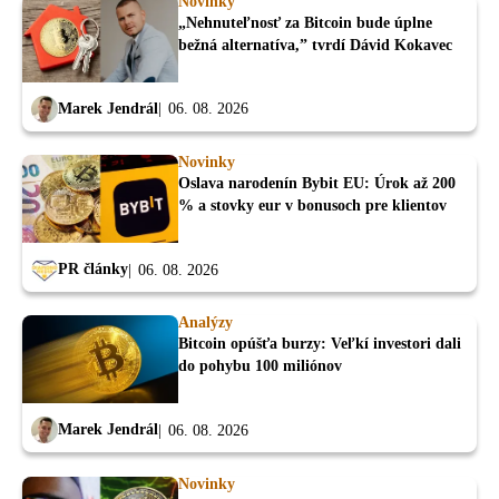
Novinky
„Nehnuteľnosť za Bitcoin bude úplne
bežná alternatíva,” tvrdí Dávid Kokavec
Marek Jendrál
06. 08. 2026
Novinky
Oslava narodenín Bybit EU: Úrok až 200
% a stovky eur v bonusoch pre klientov
PR články
06. 08. 2026
Analýzy
Bitcoin opúšťa burzy: Veľkí investori dali
do pohybu 100 miliónov
Marek Jendrál
06. 08. 2026
Novinky