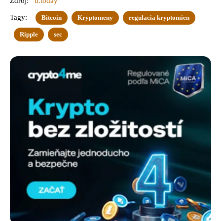
Zdroj:
u.today
Tagy:
Bitcoin
Kryptomeny
regulacia kryptomien
Ripple
sec