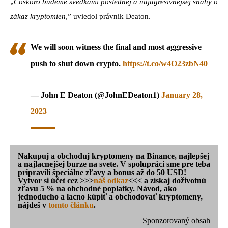
„
Čoskoro budeme svedkami poslednej a najagresívnejšej snahy o
zákaz kryptomien
,” uviedol právnik Deaton.
We will soon witness the final and most aggressive
push to shut down crypto.
https://t.co/w4O23zbN40
— John E Deaton (@JohnEDeaton1)
January 28,
2023
Nakupuj a obchoduj kryptomeny na Binance, najlepšej
a najlacnejšej burze na svete. V spolupráci sme pre teba
pripravili špeciálne zľavy a bonus až do 50 USD!
Vytvor si účet cez >>>
náš odkaz
<<< a získaj doživotnú
zľavu 5 % na obchodné poplatky. Návod, ako
jednoducho a lacno kúpiť a obchodovať kryptomeny,
nájdeš v
tomto článku
.
Sponzorovaný obsah